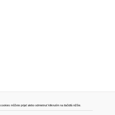
ADRESA
kies môžete prijať alebo odmietnuť kliknutím na tlačidlá nižšie.
VEST - tech s.r.o.
Hviezdoslavova 280/6, 965 01 Žiar nad Hronom