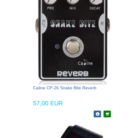
Caline CP-26 Snake Bite Reverb
57,00 EUR