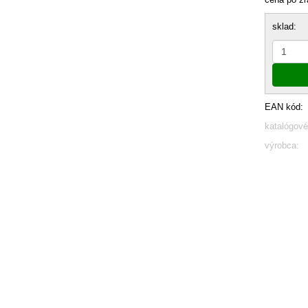
sklad:
EAN kód:
katalógové
výrobca: