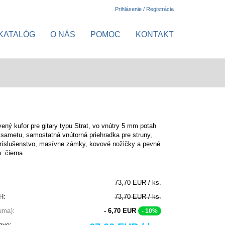
Prihlásenie / Registrácia
KATALÓG
O NÁS
POMOC
KONTAKT
ený kufor pre gitary typu Strat, vo vnútry 5 mm potah
 sametu, samostatná vnútorná priehradka pre struny,
príslušenstvo, masívne zámky, kovové nožičky a pevné
: čierna
73,70 EUR / ks.
H:
73,70 EUR / ks.
suma):
- 6,70 EUR
- 10%
ave: