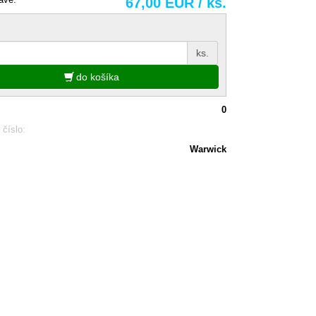
67,00 EUR / ks.
ks.
do košíka
0
 číslo:
Warwick