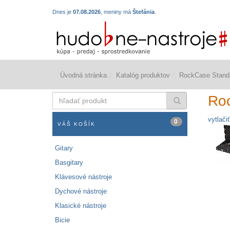
Dnes je
07.08.2026
, meniny má
Štefánia
.
Úvodná stránka
Katalóg produktov
RockCase Stand
hľadať
Ro
produkt
vytlačiť
0
VÁŠ KOŠÍK
Gitary
Basgitary
Klávesové nástroje
Dychové nástroje
Klasické nástroje
Bicie