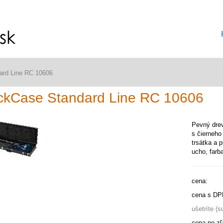
ard Line RC 10606
ckCase Standard Line RC 10606
Pevný drev
s čierneho
trsátka a 
ucho, farba
cena:
cena s DP
ušetríte (
cena po zľ