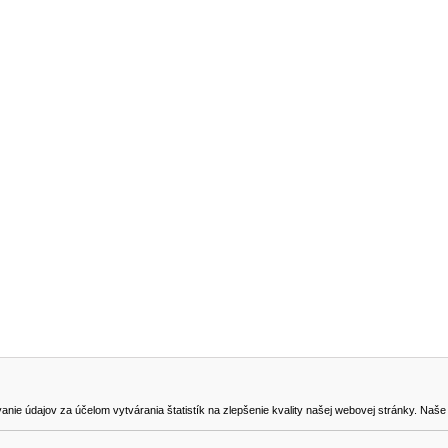
NA STIAHNUTIE
KONTAKT
dajov za účelom vytvárania štatistík na zlepšenie kvality našej webovej stránky. Naše coo
na odstúpenie od zmluvy
0905419149
svencel@gmail.com