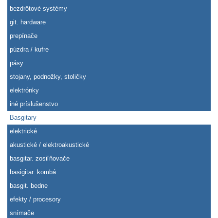
bezdrôtové systémy
git. hardware
prepínače
púzdra / kufre
pásy
stojany, podnožky, stoličky
elektrónky
iné príslušenstvo
Basgitary
elektrické
akustické / elektroakustické
basgitar. zosiľňovače
basigitar. kombá
basgit. bedne
efekty / procesory
snímače