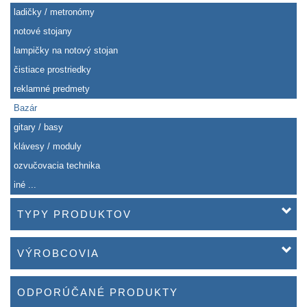
ladičky / metronómy
notové stojany
lampičky na notový stojan
čistiace prostriedky
reklamné predmety
Bazár
gitary / basy
klávesy / moduly
ozvučovacia technika
iné ...
TYPY PRODUKTOV
VÝROBCOVIA
ODPORÚČANÉ PRODUKTY