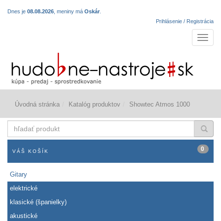
Dnes je
08.08.2026
, meniny má
Oskár
.
Prihlásenie / Registrácia
Navigá
Úvodná stránka
Katalóg produktov
Showtec Atmos 1000
hľadať
produkt
0
VÁŠ KOŠÍK
Gitary
elektrické
klasické (španielky)
akustické