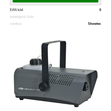
EAN kód:
0
katalógové číslo:
výrobca:
Showtec