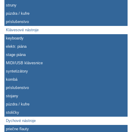
struny
púzdra / kufre
príslušenstvo
Klávesové nástroje
keyboardy
elektr. piána
stage piána
MIDI/USB klávesnice
syntetizátory
kombá
príslušenstvo
stojany
púzdra / kufre
stoličky
Dychové nástroje
priečne flauty