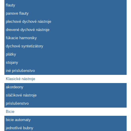
flauty
panove flauty
plechové dychové nástroje
drevené dychové nástroje
fúkacie harmoniky
dychové syntetizátory
plátky
stojany
iné príslušenstvo
Klasické nástroje
akordeony
sláčikové nástroje
príslušenstvo
Bicie
bicie automaty
jednotlivé bubny