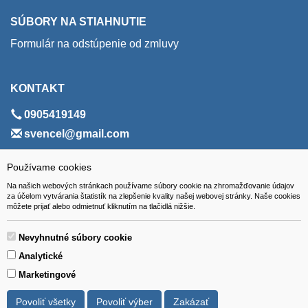
SÚBORY NA STIAHNUTIE
Formulár na odstúpenie od zmluvy
KONTAKT
0905419149
svencel@gmail.com
ADRESA
Používame cookies
Na našich webových stránkach používame súbory cookie na zhromažďovanie údajov
VEST - tech s.r.o.
za účelom vytvárania štatistík na zlepšenie kvality našej webovej stránky. Naše cookies
môžete prijať alebo odmietnuť kliknutím na tlačidlá nižšie.
Hviezdoslavova 280/6, 965 01 Žiar nad Hronom
Slovakia (Slovak Republic)
Nevyhnutné súbory cookie
Analytické
Marketingové
Povoliť všetky
Povoliť výber
Zakázať
Všetky ceny sú uvádzané vrátane DPH.