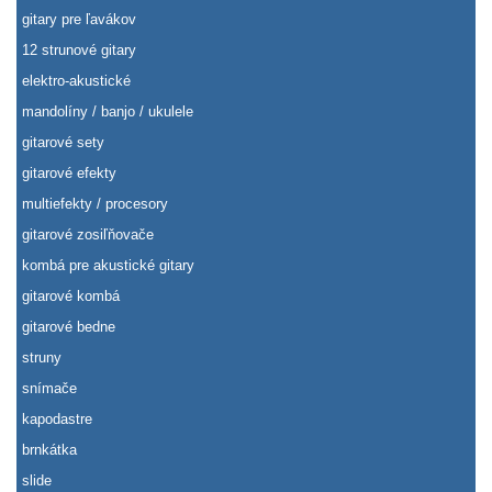
gitary pre ľavákov
12 strunové gitary
elektro-akustické
mandolíny / banjo / ukulele
gitarové sety
gitarové efekty
multiefekty / procesory
gitarové zosiľňovače
kombá pre akustické gitary
gitarové kombá
gitarové bedne
struny
snímače
kapodastre
brnkátka
slide