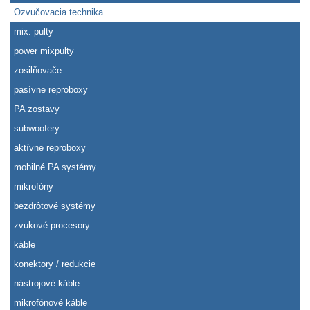
Ozvučovacia technika
mix. pulty
power mixpulty
zosilňovače
pasívne reproboxy
PA zostavy
subwoofery
aktívne reproboxy
mobilné PA systémy
mikrofóny
bezdrôtové systémy
zvukové procesory
káble
konektory / redukcie
nástrojové káble
mikrofónové káble