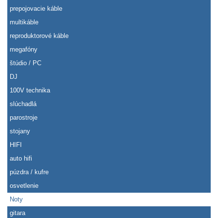
prepojovacie káble
multikáble
reproduktorové káble
megafóny
štúdio / PC
DJ
100V technika
slúchadlá
parostroje
stojany
HIFI
auto hifi
púzdra / kufre
osvetlenie
Noty
gitara