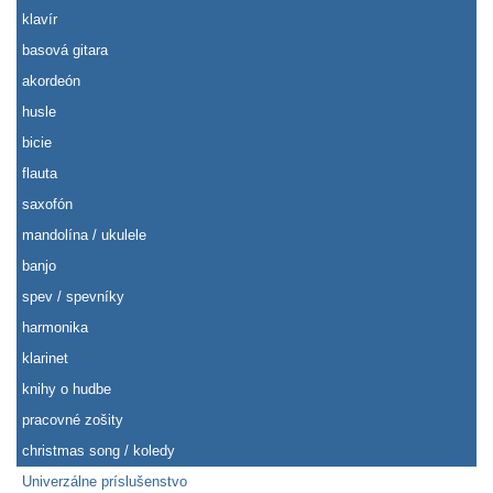
klavír
basová gitara
akordeón
husle
bicie
flauta
saxofón
mandolína / ukulele
banjo
spev / spevníky
harmonika
klarinet
knihy o hudbe
pracovné zošity
christmas song / koledy
Univerzálne príslušenstvo