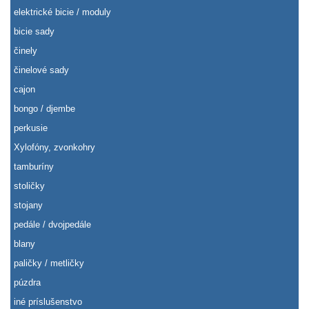
elektrické bicie / moduly
bicie sady
činely
činelové sady
cajon
bongo / djembe
perkusie
Xylofóny, zvonkohry
tamburíny
stoličky
stojany
pedále / dvojpedále
blany
paličky / metličky
púzdra
iné príslušenstvo