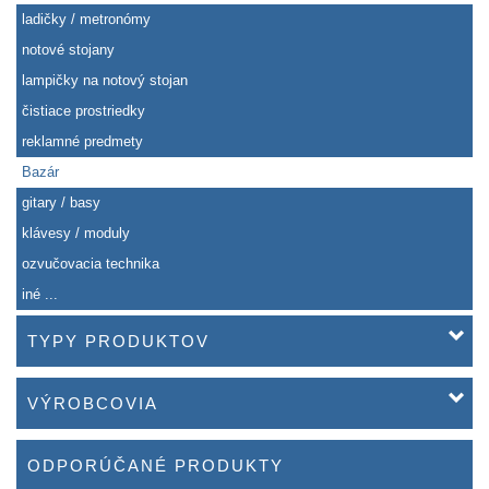
ladičky / metronómy
notové stojany
lampičky na notový stojan
čistiace prostriedky
reklamné predmety
Bazár
gitary / basy
klávesy / moduly
ozvučovacia technika
iné ...
TYPY PRODUKTOV
VÝROBCOVIA
ODPORÚČANÉ PRODUKTY