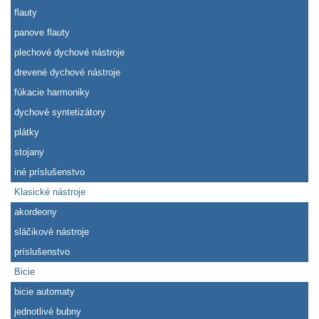
flauty
panove flauty
plechové dychové nástroje
drevené dychové nástroje
fúkacie harmoniky
dychové syntetizátory
plátky
stojany
iné príslušenstvo
Klasické nástroje
akordeony
sláčikové nástroje
príslušenstvo
Bicie
bicie automaty
jednotlivé bubny