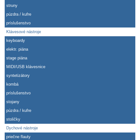
struny
púzdra / kufre
príslušenstvo
Klávesové nástroje
keyboardy
elektr. piána
stage piána
MIDI/USB klávesnice
syntetizátory
kombá
príslušenstvo
stojany
púzdra / kufre
stoličky
Dychové nástroje
priečne flauty