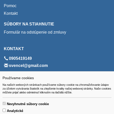
Pomoc
Kontakt
SÚBORY NA STIAHNUTIE
Formulár na odstúpenie od zmluvy
KONTAKT
0905419149
svencel@gmail.com
ADRESA
Používame cookies
Na našich webových stránkach používame súbory cookie na zhromažďovanie údajov
VEST - tech s.r.o.
za účelom vytvárania štatistík na zlepšenie kvality našej webovej stránky. Naše cookies
môžete prijať alebo odmietnuť kliknutím na tlačidlá nižšie.
Hviezdoslavova 280/6, 965 01 Žiar nad Hronom
Slovakia (Slovak Republic)
Nevyhnutné súbory cookie
Analytické