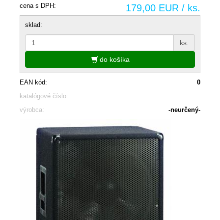
cena s DPH:
179,00 EUR / ks.
sklad:
ks.
do košíka
EAN kód:
0
katalógové číslo:
výrobca:
-neurčený-