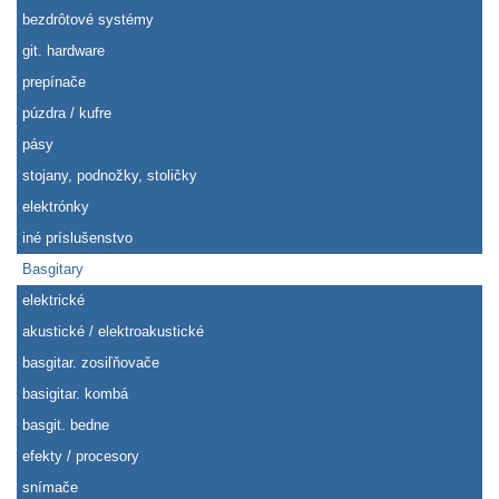
bezdrôtové systémy
git. hardware
prepínače
púzdra / kufre
pásy
stojany, podnožky, stoličky
elektrónky
iné príslušenstvo
Basgitary
elektrické
akustické / elektroakustické
basgitar. zosiľňovače
basigitar. kombá
basgit. bedne
efekty / procesory
snímače