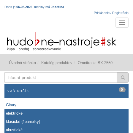
Dnes je
06.08.2026
, meniny má
Jozefína
.
Prihlásenie / Registrácia
Navigá
Úvodná stránka
Katalóg produktov
Omnitronic BX-2550
hľadať
produkt
0
VÁŠ KOŠÍK
Gitary
elektrické
klasické (španielky)
akustické