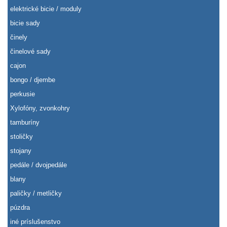
elektrické bicie / moduly
bicie sady
činely
činelové sady
cajon
bongo / djembe
perkusie
Xylofóny, zvonkohry
tamburíny
stoličky
stojany
pedále / dvojpedále
blany
paličky / metličky
púzdra
iné príslušenstvo