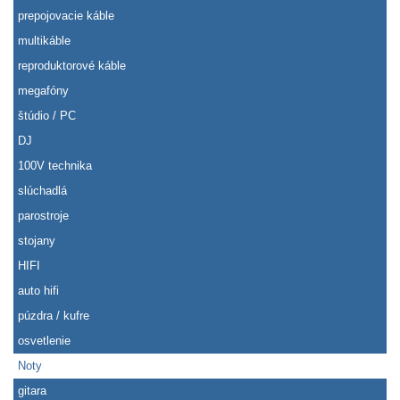
prepojovacie káble
multikáble
reproduktorové káble
megafóny
štúdio / PC
DJ
100V technika
slúchadlá
parostroje
stojany
HIFI
auto hifi
púzdra / kufre
osvetlenie
Noty
gitara