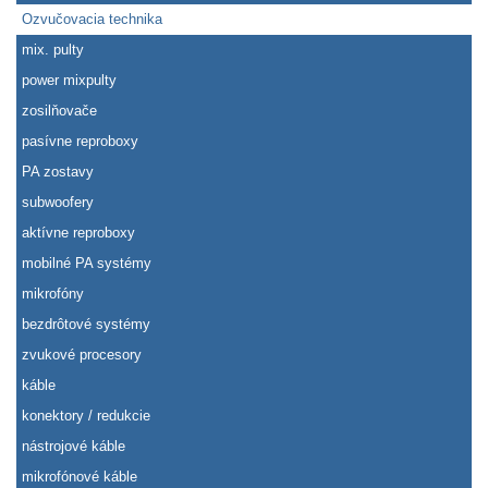
Ozvučovacia technika
mix. pulty
power mixpulty
zosilňovače
pasívne reproboxy
PA zostavy
subwoofery
aktívne reproboxy
mobilné PA systémy
mikrofóny
bezdrôtové systémy
zvukové procesory
káble
konektory / redukcie
nástrojové káble
mikrofónové káble