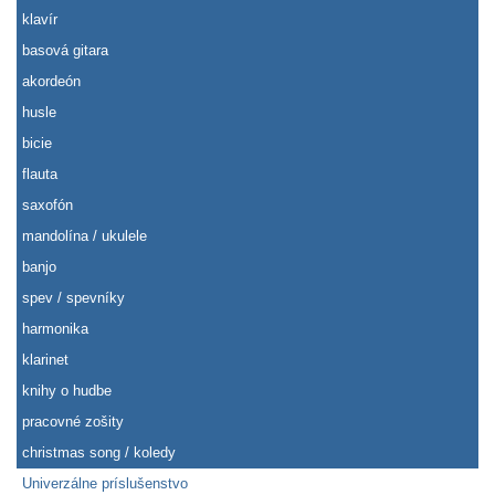
klavír
basová gitara
akordeón
husle
bicie
flauta
saxofón
mandolína / ukulele
banjo
spev / spevníky
harmonika
klarinet
knihy o hudbe
pracovné zošity
christmas song / koledy
Univerzálne príslušenstvo