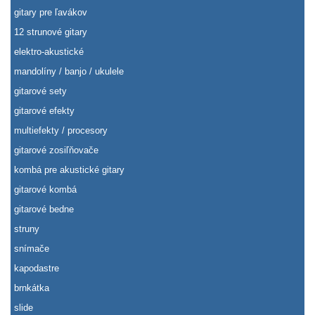
gitary pre ľavákov
12 strunové gitary
elektro-akustické
mandolíny / banjo / ukulele
gitarové sety
gitarové efekty
multiefekty / procesory
gitarové zosiľňovače
kombá pre akustické gitary
gitarové kombá
gitarové bedne
struny
snímače
kapodastre
brnkátka
slide