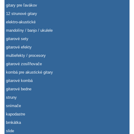
gitary pre ľavákov
12 strunové gitary
elektro-akustické
mandolíny / banjo / ukulele
gitarové sety
gitarové efekty
multiefekty / procesory
gitarové zosiľňovače
kombá pre akustické gitary
gitarové kombá
gitarové bedne
struny
snímače
kapodastre
brnkátka
slide