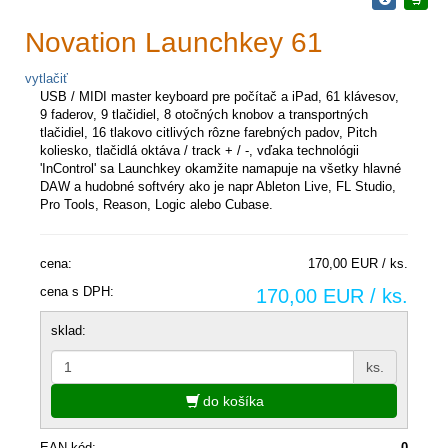
Novation Launchkey 61
vytlačiť
USB / MIDI master keyboard pre počítač a iPad, 61 klávesov,
9 faderov, 9 tlačidiel, 8 otočných knobov a transportných
tlačidiel, 16 tlakovo citlivých rôzne farebných padov, Pitch
koliesko, tlačidlá oktáva / track + / -, vďaka technológii
'InControl' sa Launchkey okamžite namapuje na všetky hlavné
DAW a hudobné softvéry ako je napr Ableton Live, FL Studio,
Pro Tools, Reason, Logic alebo Cubase.
cena:
170,00 EUR / ks.
cena s DPH:
170,00 EUR / ks.
sklad:
ks.
do košíka
EAN kód:
0