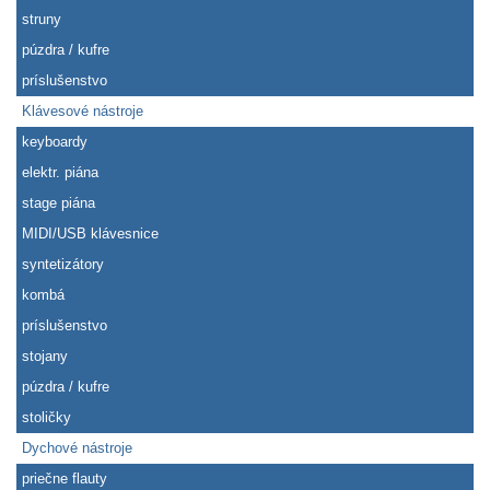
struny
púzdra / kufre
príslušenstvo
Klávesové nástroje
keyboardy
elektr. piána
stage piána
MIDI/USB klávesnice
syntetizátory
kombá
príslušenstvo
stojany
púzdra / kufre
stoličky
Dychové nástroje
priečne flauty