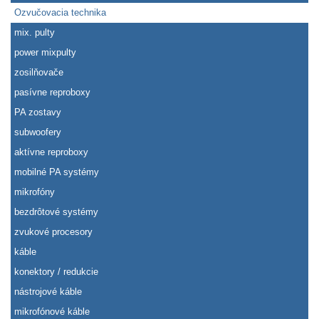
Ozvučovacia technika
mix. pulty
power mixpulty
zosilňovače
pasívne reproboxy
PA zostavy
subwoofery
aktívne reproboxy
mobilné PA systémy
mikrofóny
bezdrôtové systémy
zvukové procesory
káble
konektory / redukcie
nástrojové káble
mikrofónové káble