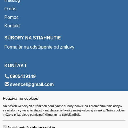
Katalóg
O nás
Pomoc
Kontakt
SÚBORY NA STIAHNUTIE
Formulár na odstúpenie od zmluvy
KONTAKT
0905419149
svencel@gmail.com
ADRESA
Používame cookies
Na našich webových stránkach používame súbory cookie na zhromažďovanie údajov
VEST - tech s.r.o.
za účelom vytvárania štatistík na zlepšenie kvality našej webovej stránky. Naše cookies
môžete prijať alebo odmietnuť kliknutím na tlačidlá nižšie.
Hviezdoslavova 280/6, 965 01 Žiar nad Hronom
Slovakia (Slovak Republic)
Nevyhnutné súbory cookie