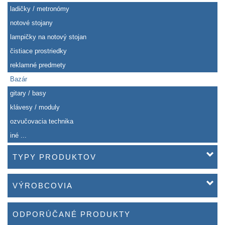
ladičky / metronómy
notové stojany
lampičky na notový stojan
čistiace prostriedky
reklamné predmety
Bazár
gitary / basy
klávesy / moduly
ozvučovacia technika
iné ...
TYPY PRODUKTOV
VÝROBCOVIA
ODPORÚČANÉ PRODUKTY