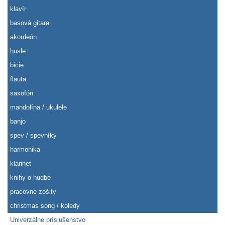
klavír
basová gitara
akordeón
husle
bicie
flauta
saxofón
mandolína / ukulele
banjo
spev / spevníky
harmonika
klarinet
knihy o hudbe
pracovné zošity
christmas song / koledy
Univerzálne príslušenstvo