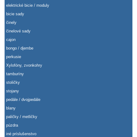
elektrické bicie / moduly
bicie sady
činely
činelové sady
cajon
bongo / djembe
perkusie
Xylofóny, zvonkohry
tamburíny
stoličky
stojany
pedále / dvojpedále
blany
paličky / metličky
púzdra
iné príslušenstvo