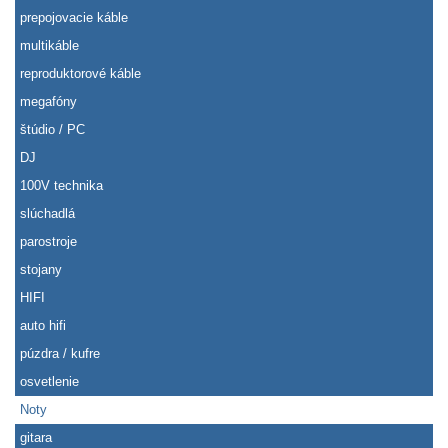
prepojovacie káble
multikáble
reproduktorové káble
megafóny
štúdio / PC
DJ
100V technika
slúchadlá
parostroje
stojany
HIFI
auto hifi
púzdra / kufre
osvetlenie
Noty
gitara