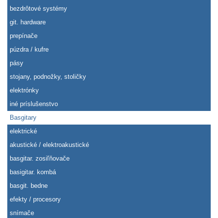
bezdrôtové systémy
git. hardware
prepínače
púzdra / kufre
pásy
stojany, podnožky, stoličky
elektrónky
iné príslušenstvo
Basgitary
elektrické
akustické / elektroakustické
basgitar. zosiľňovače
basigitar. kombá
basgit. bedne
efekty / procesory
snímače