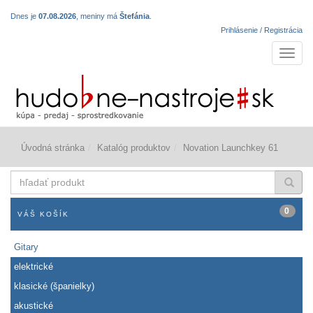
Dnes je
07.08.2026
, meniny má
Štefánia
.
Prihlásenie / Registrácia
Navigá
Úvodná stránka
Katalóg produktov
Novation Launchkey 61
hľadať
produkt
0
VÁŠ KOŠÍK
Gitary
elektrické
klasické (španielky)
akustické