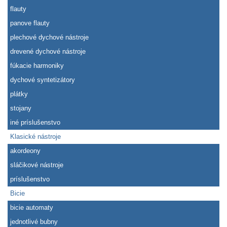
flauty
panove flauty
plechové dychové nástroje
drevené dychové nástroje
fúkacie harmoniky
dychové syntetizátory
plátky
stojany
iné príslušenstvo
Klasické nástroje
akordeony
sláčikové nástroje
príslušenstvo
Bicie
bicie automaty
jednotlivé bubny