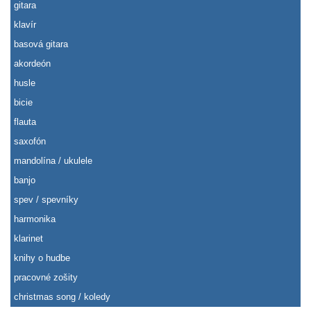
gitara
klavír
basová gitara
akordeón
husle
bicie
flauta
saxofón
mandolína / ukulele
banjo
spev / spevníky
harmonika
klarinet
knihy o hudbe
pracovné zošity
christmas song / koledy