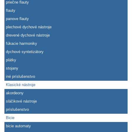
priečne flauty
flauty
panove flauty
plechové dychové nástroje
drevené dychové nástroje
fúkacie harmoniky
dychové syntetizátory
plátky
stojany
iné príslušenstvo
Klasické nástroje
akordeony
sláčikové nástroje
príslušenstvo
Bicie
bicie automaty