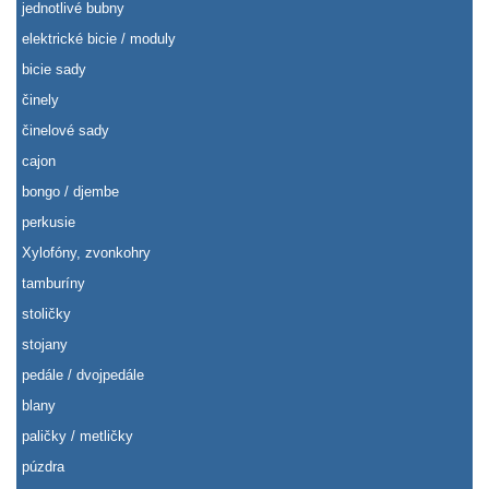
jednotlivé bubny
elektrické bicie / moduly
bicie sady
činely
činelové sady
cajon
bongo / djembe
perkusie
Xylofóny, zvonkohry
tamburíny
stoličky
stojany
pedále / dvojpedále
blany
paličky / metličky
púzdra