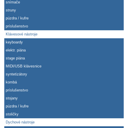
snímače
struny
púzdra / kufre
príslušenstvo
Klávesové nástroje
keyboardy
elektr. piána
stage piána
MIDI/USB klávesnice
syntetizátory
kombá
príslušenstvo
stojany
púzdra / kufre
stoličky
Dychové nástroje