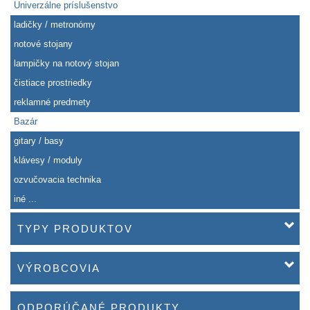
Univerzálne príslušenstvo
ladičky / metronómy
notové stojany
lampičky na notový stojan
čistiace prostriedky
reklamné predmety
Bazár
gitary / basy
klávesy / moduly
ozvučovacia technika
iné ...
TYPY PRODUKTOV
VÝROBCOVIA
ODPORÚČANÉ PRODUKTY