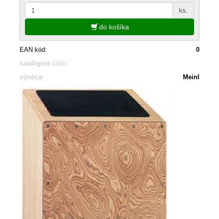
ks.
do košíka
EAN kód:
0
katalógové číslo:
výrobca:
Meinl