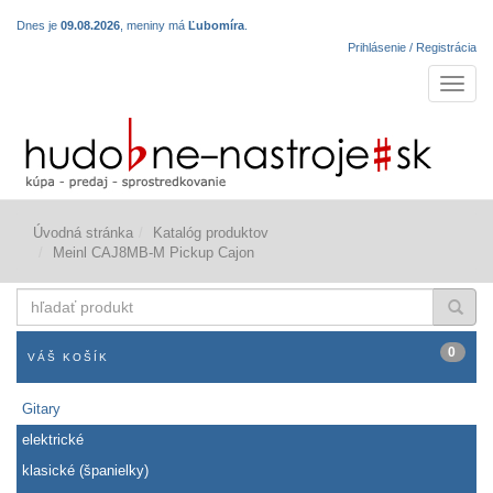
Dnes je
09.08.2026
, meniny má
Ľubomíra
.
Prihlásenie / Registrácia
Navigá
Úvodná stránka
Katalóg produktov
Meinl CAJ8MB-M Pickup Cajon
hľadať
produkt
0
VÁŠ KOŠÍK
Gitary
elektrické
klasické (španielky)