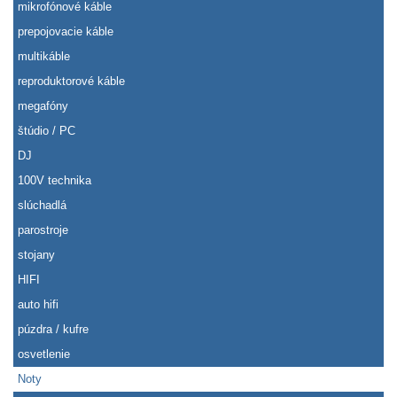
mikrofónové káble
prepojovacie káble
multikáble
reproduktorové káble
megafóny
štúdio / PC
DJ
100V technika
slúchadlá
parostroje
stojany
HIFI
auto hifi
púzdra / kufre
osvetlenie
Noty