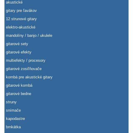
akustické
gitary pre ľavákov
12 strunové gitary
elektro-akustické
mandolíny / banjo / ukulele
gitarové sety
gitarové efekty
multiefekty / procesory
gitarové zosiľňovače
kombá pre akustické gitary
gitarové kombá
gitarové bedne
struny
snímače
kapodastre
brnkátka