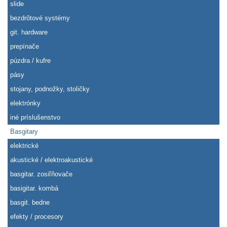
slide
bezdrôtové systémy
git. hardware
prepínače
púzdra / kufre
pásy
stojany, podnožky, stoličky
elektrónky
iné príslušenstvo
Basgitary
elektrické
akustické / elektroakustické
basgitar. zosiľňovače
basigitar. kombá
basgit. bedne
efekty / procesory