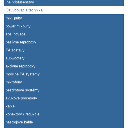
iné príslušenstvo
Ozvučovacia technika
mix. pulty
power mixpulty
zosilňovače
pasívne reproboxy
PA zostavy
subwoofery
aktívne reproboxy
mobilné PA systémy
mikrofóny
bezdrôtové systémy
zvukové procesory
káble
konektory / redukcie
nástrojové káble