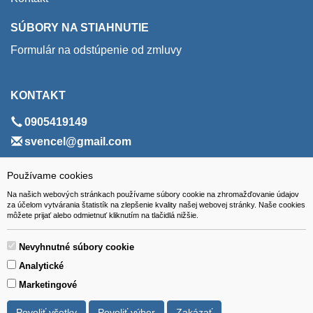
SÚBORY NA STIAHNUTIE
Formulár na odstúpenie od zmluvy
KONTAKT
0905419149
svencel@gmail.com
ADRESA
Používame cookies
Na našich webových stránkach používame súbory cookie na zhromažďovanie údajov
VEST - tech s.r.o.
za účelom vytvárania štatistík na zlepšenie kvality našej webovej stránky. Naše cookies
môžete prijať alebo odmietnuť kliknutím na tlačidlá nižšie.
Hviezdoslavova 280/6, 965 01 Žiar nad Hronom
Slovakia (Slovak Republic)
Nevyhnutné súbory cookie
Analytické
Marketingové
Povoliť všetky
Povoliť výber
Zakázať