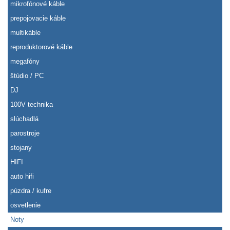
mikrofónové káble
prepojovacie káble
multikáble
reproduktorové káble
megafóny
štúdio / PC
DJ
100V technika
slúchadlá
parostroje
stojany
HIFI
auto hifi
púzdra / kufre
osvetlenie
Noty