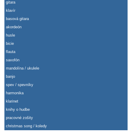
gitara
klavír
basová gitara
akordeón
husle
bicie
flauta
saxofón
mandolína / ukulele
banjo
spev / spevníky
harmonika
klarinet
knihy o hudbe
pracovné zošity
christmas song / koledy