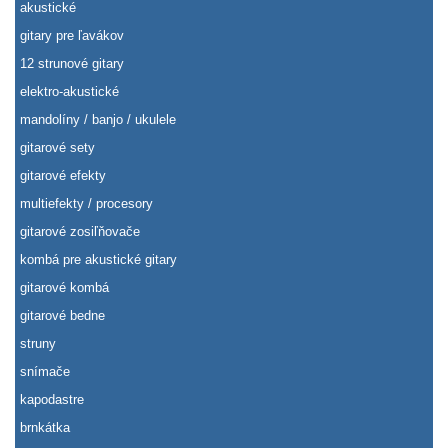
akustické
gitary pre ľavákov
12 strunové gitary
elektro-akustické
mandolíny / banjo / ukulele
gitarové sety
gitarové efekty
multiefekty / procesory
gitarové zosiľňovače
kombá pre akustické gitary
gitarové kombá
gitarové bedne
struny
snímače
kapodastre
brnkátka