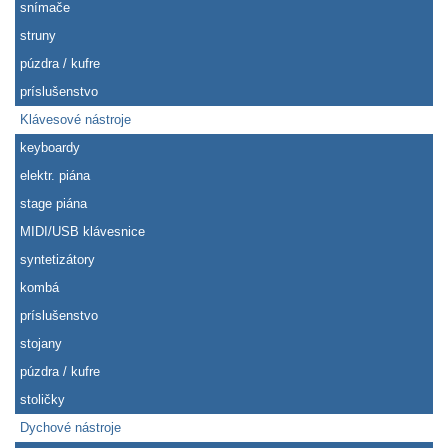
snímače
struny
púzdra / kufre
príslušenstvo
Klávesové nástroje
keyboardy
elektr. piána
stage piána
MIDI/USB klávesnice
syntetizátory
kombá
príslušenstvo
stojany
púzdra / kufre
stoličky
Dychové nástroje