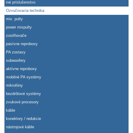
iné príslušenstvo
Ozvučovacia technika
mix. pulty
power mixpulty
zosilňovače
pasívne reproboxy
PA zostavy
subwoofery
aktívne reproboxy
mobilné PA systémy
mikrofóny
bezdrôtové systémy
zvukové procesory
káble
konektory / redukcie
nástrojové káble