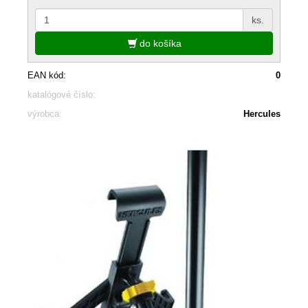
ks.
do košíka
EAN kód:
0
katalógové číslo:
výrobca:
Hercules