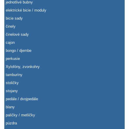
jednotlivé bubny
elektrické bicie / moduly
bicie sady
činely
činelové sady
cajon
bongo / djembe
perkusie
Xylofóny, zvonkohry
tamburíny
stoličky
stojany
pedále / dvojpedále
blany
paličky / metličky
púzdra