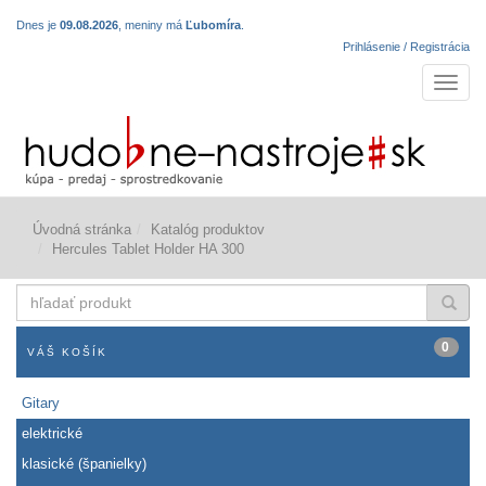
Dnes je
09.08.2026
, meniny má
Ľubomíra
.
Prihlásenie / Registrácia
Navigá
Úvodná stránka
Katalóg produktov
Hercules Tablet Holder HA 300
hľadať
produkt
0
VÁŠ KOŠÍK
Gitary
elektrické
klasické (španielky)