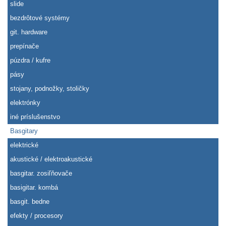
slide
bezdrôtové systémy
git. hardware
prepínače
púzdra / kufre
pásy
stojany, podnožky, stoličky
elektrónky
iné príslušenstvo
Basgitary
elektrické
akustické / elektroakustické
basgitar. zosiľňovače
basigitar. kombá
basgit. bedne
efekty / procesory