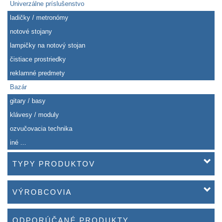
Univerzálne príslušenstvo
ladičky / metronómy
notové stojany
lampičky na notový stojan
čistiace prostriedky
reklamné predmety
Bazár
gitary / basy
klávesy / moduly
ozvučovacia technika
iné ...
TYPY PRODUKTOV
VÝROBCOVIA
ODPORÚČANÉ PRODUKTY