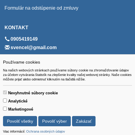
Formulár na odstúpenie od zmluvy
KONTAKT
0905419149
svencel@gmail.com
ADRESA
Používame cookies
Na našich webových stránkach používame súbory cookie na zhromažďovanie údajov
VEST - tech s.r.o.
za účelom vytvárania štatistík na zlepšenie kvality našej webovej stránky. Naše cookies
môžete prijať alebo odmietnuť kliknutím na tlačidlá nižšie.
Hviezdoslavova 280/6, 965 01 Žiar nad Hronom
Slovakia (Slovak Republic)
Nevyhnutné súbory cookie
Analytické
Marketingové
Povoliť všetky
Povoliť výber
Zakázať
Všetky ceny sú uvádzané vrátane DPH.
© 2018 GIBOX, s.r.o. • Generuje redakčný systém YGScms •
Viac informácií:
Ochrana osobných údajov