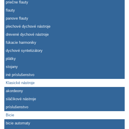
priečne flauty
flauty
panove flauty
plechové dychové nástroje
drevené dychové nástroje
fúkacie harmoniky
dychové syntetizátory
plátky
stojany
iné príslušenstvo
Klasické nástroje
akordeony
sláčikové nástroje
príslušenstvo
Bicie
bicie automaty