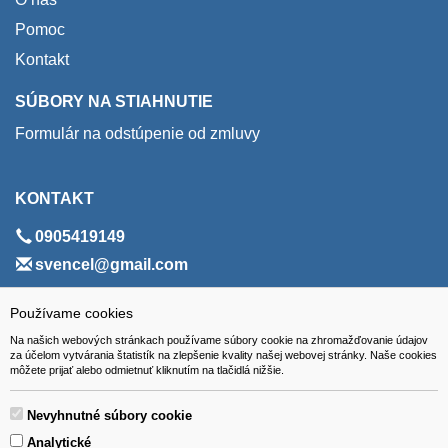
Pomoc
Kontakt
SÚBORY NA STIAHNUTIE
Formulár na odstúpenie od zmluvy
KONTAKT
0905419149
svencel@gmail.com
ADRESA
Používame cookies
Na našich webových stránkach používame súbory cookie na zhromažďovanie údajov
VEST - tech s.r.o.
za účelom vytvárania štatistík na zlepšenie kvality našej webovej stránky. Naše cookies
môžete prijať alebo odmietnuť kliknutím na tlačidlá nižšie.
Hviezdoslavova 280/6, 965 01 Žiar nad Hronom
Slovakia (Slovak Republic)
Nevyhnutné súbory cookie
Analytické