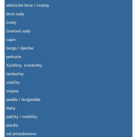
elektrické bicie / moduly
bicie sady
činely
činelové sady
cajon
bongo / djembe
perkusie
Xylofóny, zvonkohry
tamburíny
stoličky
stojany
pedále / dvojpedále
blany
paličky / metličky
púzdra
iné príslušenstvo