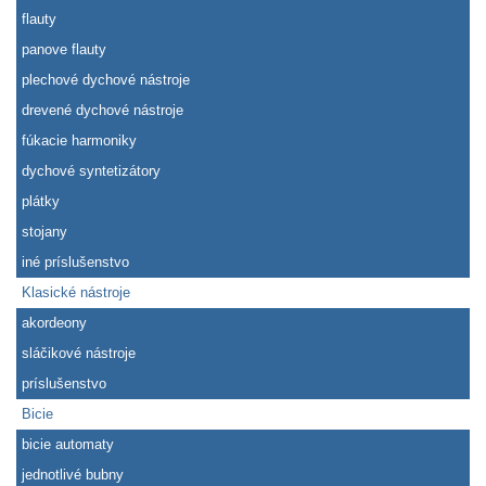
flauty
panove flauty
plechové dychové nástroje
drevené dychové nástroje
fúkacie harmoniky
dychové syntetizátory
plátky
stojany
iné príslušenstvo
Klasické nástroje
akordeony
sláčikové nástroje
príslušenstvo
Bicie
bicie automaty
jednotlivé bubny