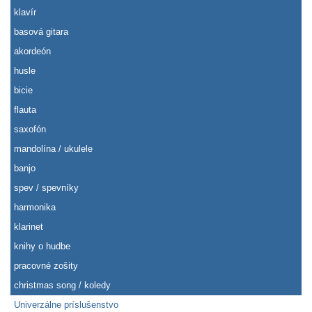
klavír
basová gitara
akordeón
husle
bicie
flauta
saxofón
mandolína / ukulele
banjo
spev / spevníky
harmonika
klarinet
knihy o hudbe
pracovné zošity
christmas song / koledy
Univerzálne príslušenstvo