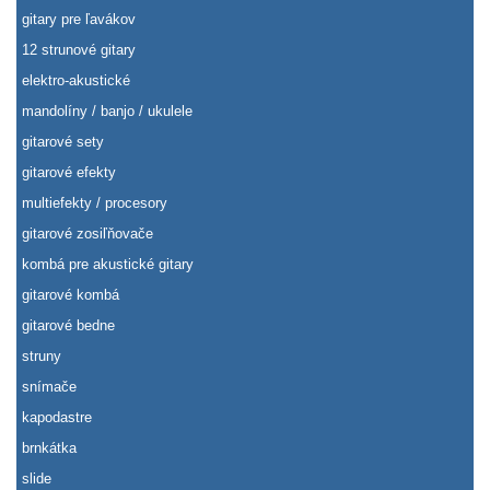
gitary pre ľavákov
12 strunové gitary
elektro-akustické
mandolíny / banjo / ukulele
gitarové sety
gitarové efekty
multiefekty / procesory
gitarové zosiľňovače
kombá pre akustické gitary
gitarové kombá
gitarové bedne
struny
snímače
kapodastre
brnkátka
slide