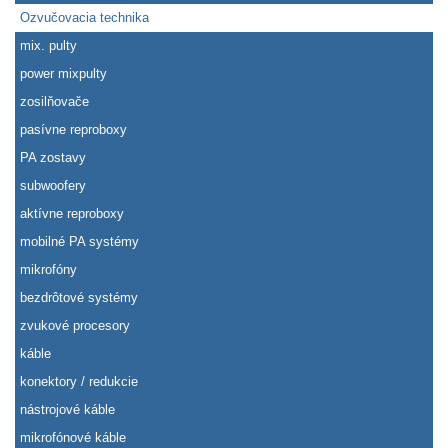
Ozvučovacia technika
mix. pulty
power mixpulty
zosilňovače
pasívne reproboxy
PA zostavy
subwoofery
aktívne reproboxy
mobilné PA systémy
mikrofóny
bezdrôtové systémy
zvukové procesory
káble
konektory / redukcie
nástrojové káble
mikrofónové káble