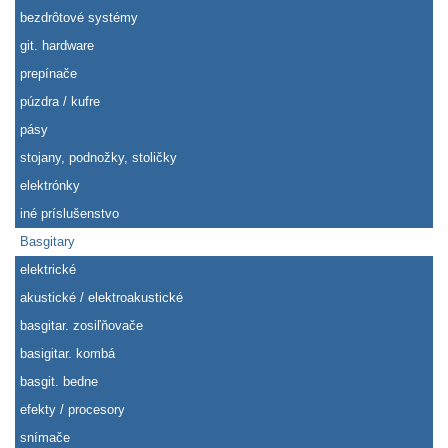
bezdrôtové systémy
git. hardware
prepínače
púzdra / kufre
pásy
stojany, podnožky, stoličky
elektrónky
iné príslušenstvo
Basgitary
elektrické
akustické / elektroakustické
basgitar. zosiľňovače
basigitar. kombá
basgit. bedne
efekty / procesory
snímače