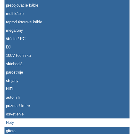
prepojovacie káble
multikáble
reproduktorové káble
megafóny
štúdio / PC
DJ
100V technika
slúchadlá
parostroje
stojany
HIFI
auto hifi
púzdra / kufre
osvetlenie
Noty
gitara