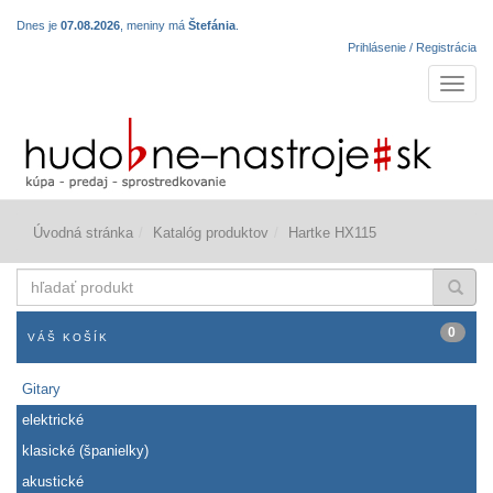
Dnes je
07.08.2026
, meniny má
Štefánia
.
Prihlásenie / Registrácia
Navigá
Úvodná stránka
Katalóg produktov
Hartke HX115
hľadať
produkt
0
VÁŠ KOŠÍK
Gitary
elektrické
klasické (španielky)
akustické