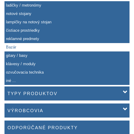
ladičky / metronómy
notové stojany
lampičky na notový stojan
čistiace prostriedky
reklamné predmety
Bazár
gitary / basy
klávesy / moduly
ozvučovacia technika
iné ...
TYPY PRODUKTOV
VÝROBCOVIA
ODPORÚČANÉ PRODUKTY