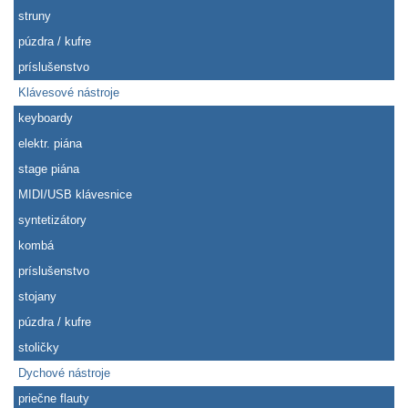
struny
púzdra / kufre
príslušenstvo
Klávesové nástroje
keyboardy
elektr. piána
stage piána
MIDI/USB klávesnice
syntetizátory
kombá
príslušenstvo
stojany
púzdra / kufre
stoličky
Dychové nástroje
priečne flauty