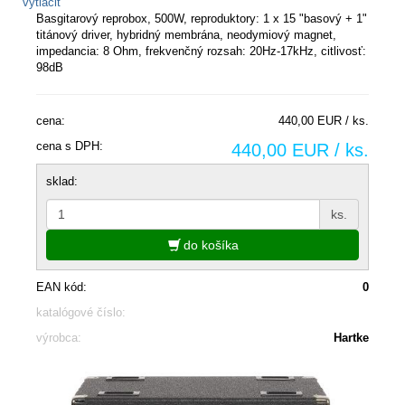
vytlačiť
Basgitarový reprobox, 500W, reproduktory: 1 x 15 "basový + 1"
titánový driver, hybridný membrána, neodymiový magnet,
impedancia: 8 Ohm, frekvenčný rozsah: 20Hz-17kHz, citlivosť:
98dB
cena:
440,00 EUR / ks.
cena s DPH:
440,00 EUR / ks.
sklad:
ks.
do košíka
EAN kód:
0
katalógové číslo:
výrobca:
Hartke