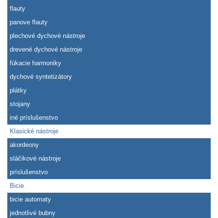
flauty
panove flauty
plechové dychové nástroje
drevené dychové nástroje
fúkacie harmoniky
dychové syntetizátory
plátky
stojany
iné príslušenstvo
Klasické nástroje
akordeony
sláčikové nástroje
príslušenstvo
Bicie
bicie automaty
jednotlivé bubny