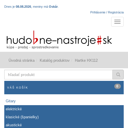
Dnes je
08.08.2026
, meniny má
Oskár
.
Prihlásenie / Registrácia
Navigá
Úvodná stránka
Katalóg produktov
Hartke HX112
hľadať
produkt
0
VÁŠ KOŠÍK
Gitary
elektrické
klasické (španielky)
akustické