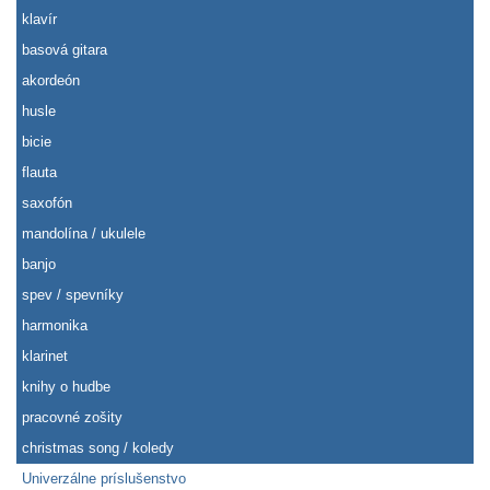
klavír
basová gitara
akordeón
husle
bicie
flauta
saxofón
mandolína / ukulele
banjo
spev / spevníky
harmonika
klarinet
knihy o hudbe
pracovné zošity
christmas song / koledy
Univerzálne príslušenstvo