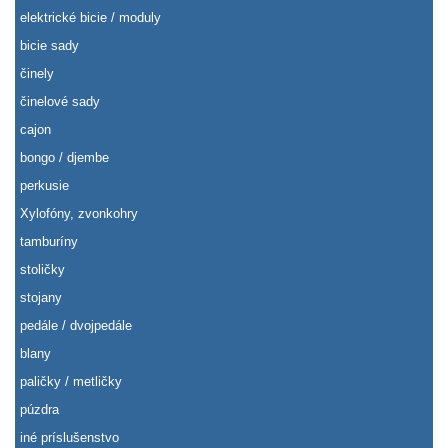
elektrické bicie / moduly
bicie sady
činely
činelové sady
cajon
bongo / djembe
perkusie
Xylofóny, zvonkohry
tamburíny
stoličky
stojany
pedále / dvojpedále
blany
paličky / metličky
púzdra
iné príslušenstvo