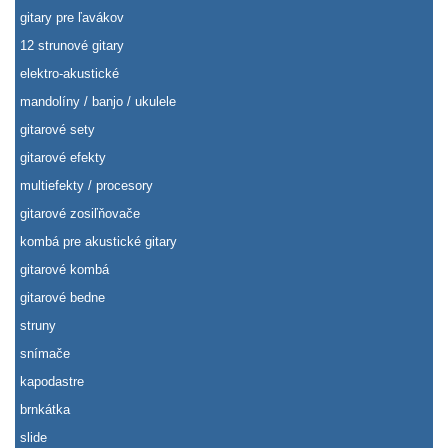
gitary pre ľavákov
12 strunové gitary
elektro-akustické
mandolíny / banjo / ukulele
gitarové sety
gitarové efekty
multiefekty / procesory
gitarové zosiľňovače
kombá pre akustické gitary
gitarové kombá
gitarové bedne
struny
snímače
kapodastre
brnkátka
slide