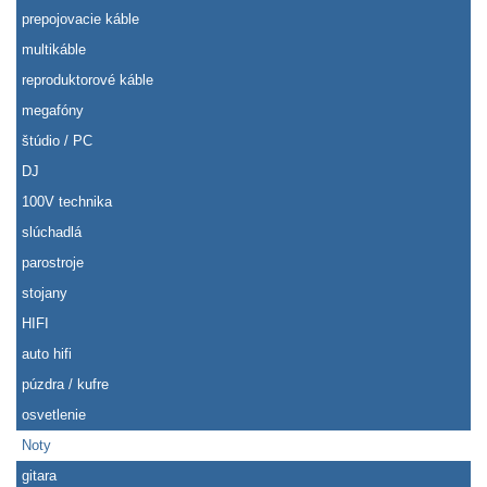
prepojovacie káble
multikáble
reproduktorové káble
megafóny
štúdio / PC
DJ
100V technika
slúchadlá
parostroje
stojany
HIFI
auto hifi
púzdra / kufre
osvetlenie
Noty
gitara