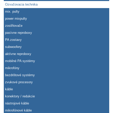
Ozvučovacia technika
mix. pulty
power mixpulty
zosilňovače
pasívne reproboxy
PA zostavy
subwoofery
aktívne reproboxy
mobilné PA systémy
mikrofóny
bezdrôtové systémy
zvukové procesory
káble
konektory / redukcie
nástrojové káble
mikrofónové káble