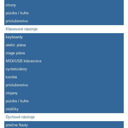
struny
púzdra / kufre
príslušenstvo
Klávesové nástroje
keyboardy
elektr. piána
stage piána
MIDI/USB klávesnice
syntetizátory
kombá
príslušenstvo
stojany
púzdra / kufre
stoličky
Dychové nástroje
priečne flauty