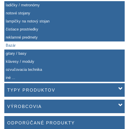
ladičky / metronómy
notové stojany
lampičky na notový stojan
čistiace prostriedky
reklamné predmety
Bazár
gitary / basy
klávesy / moduly
ozvučovacia technika
iné ...
TYPY PRODUKTOV
VÝROBCOVIA
ODPORÚČANÉ PRODUKTY