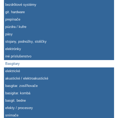
bezdrôtové systémy
git. hardware
prepínače
púzdra / kufre
pásy
stojany, podnožky, stoličky
elektrónky
iné príslušenstvo
Basgitary
elektrické
akustické / elektroakustické
basgitar. zosiľňovače
basigitar. kombá
basgit. bedne
efekty / procesory
snímače