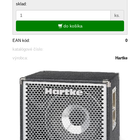
sklad:
ks.
do košíka
EAN kód:
0
katalógové číslo:
výrobca:
Hartke