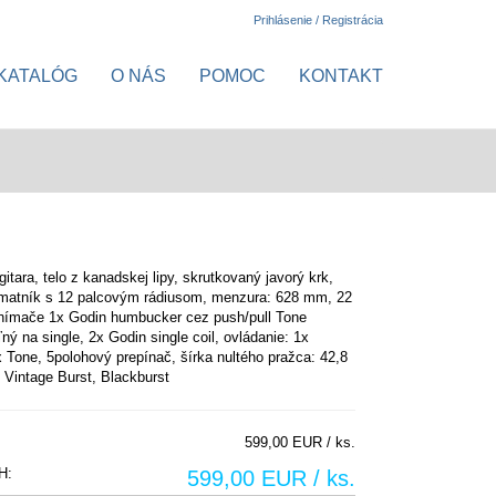
Prihlásenie / Registrácia
KATALÓG
O NÁS
POMOC
KONTAKT
gitara, telo z kanadskej lipy, skrutkovaný javorý krk,
hmatník s 12 palcovým rádiusom, menzura: 628 mm, 22
snímače 1x Godin humbucker cez
push/pull Tone
ľný na single
, 2x Godin single coil, ovládanie: 1x
 Tone, 5polohový prepínač, šírka nultého pražca: 42,8
 Vintage Burst, Blackburst
599,00 EUR / ks.
H:
599,00 EUR / ks.