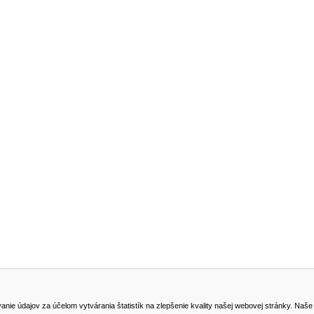
NA STIAHNUTIE
KONTAKT
dajov za účelom vytvárania štatistík na zlepšenie kvality našej webovej stránky. Naše coo