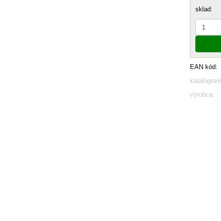
sklad:
EAN kód:
katalógové
výrobca: