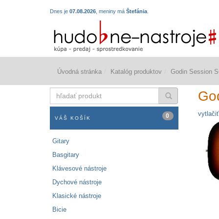
Dnes je
07.08.2026
, meniny má
Štefánia
.
Úvodná stránka
Katalóg produktov
Godin Session 
hľadať
Go
produkt
vytlačiť
0
VÁŠ KOŠÍK
Gitary
Basgitary
Klávesové nástroje
Dychové nástroje
Klasické nástroje
Bicie