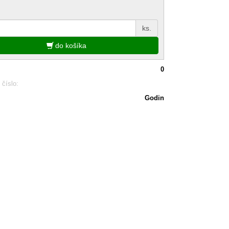
ks.
do košíka
0
 číslo:
Godin