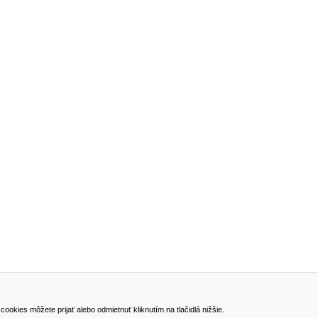
ADRESA
kies môžete prijať alebo odmietnuť kliknutím na tlačidlá nižšie.