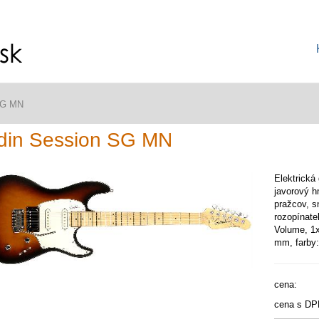
SG MN
din Session SG MN
Elektrická 
javorový 
pražcov, 
rozopínate
Volume, 1x
mm, farby:
cena:
cena s DP