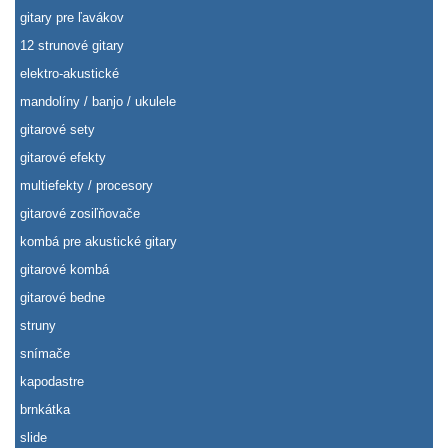
gitary pre ľavákov
12 strunové gitary
elektro-akustické
mandolíny / banjo / ukulele
gitarové sety
gitarové efekty
multiefekty / procesory
gitarové zosiľňovače
kombá pre akustické gitary
gitarové kombá
gitarové bedne
struny
snímače
kapodastre
brnkátka
slide