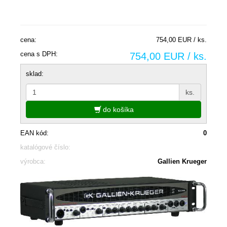
cena:
754,00 EUR / ks.
cena s DPH:
754,00 EUR / ks.
sklad:
ks.
do košíka
EAN kód:
0
katalógové číslo:
výrobca:
Gallien Krueger