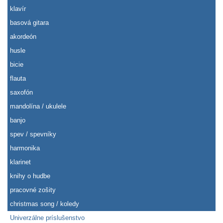
klavír
basová gitara
akordeón
husle
bicie
flauta
saxofón
mandolína / ukulele
banjo
spev / spevníky
harmonika
klarinet
knihy o hudbe
pracovné zošity
christmas song / koledy
Univerzálne príslušenstvo