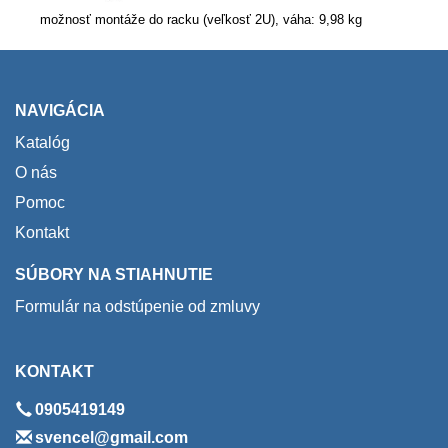
možnosť montáže do racku (veľkosť 2U), váha: 9,98 kg
NAVIGÁCIA
Katalóg
O nás
Pomoc
Kontakt
SÚBORY NA STIAHNUTIE
Formulár na odstúpenie od zmluvy
KONTAKT
0905419149
svencel@gmail.com