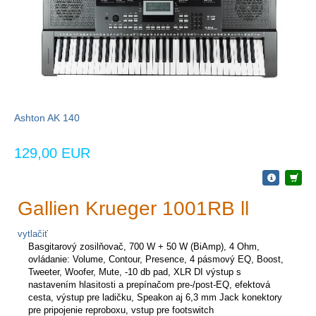
Ashton AK 140
129,00 EUR
Gallien Krueger 1001RB ll
vytlačiť
Basgitarový zosilňovač, 700 W + 50 W (BiAmp), 4 Ohm,
ovládanie: Volume, Contour, Presence, 4 pásmový EQ, Boost,
Tweeter, Woofer, Mute, -10 db pad, XLR DI výstup s
nastavením hlasitosti a prepínačom pre-/post-EQ, efektová
cesta, výstup pre ladičku, Speakon aj 6,3 mm Jack konektory
pre pripojenie reproboxu, vstup pre footswitch