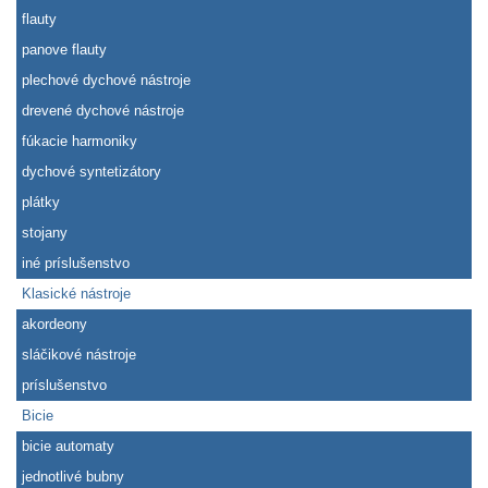
flauty
panove flauty
plechové dychové nástroje
drevené dychové nástroje
fúkacie harmoniky
dychové syntetizátory
plátky
stojany
iné príslušenstvo
Klasické nástroje
akordeony
sláčikové nástroje
príslušenstvo
Bicie
bicie automaty
jednotlivé bubny