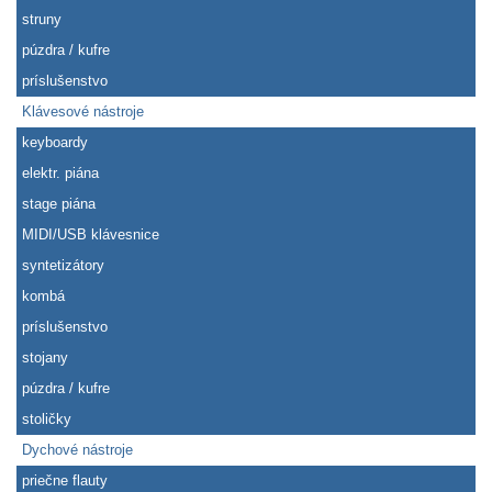
struny
púzdra / kufre
príslušenstvo
Klávesové nástroje
keyboardy
elektr. piána
stage piána
MIDI/USB klávesnice
syntetizátory
kombá
príslušenstvo
stojany
púzdra / kufre
stoličky
Dychové nástroje
priečne flauty