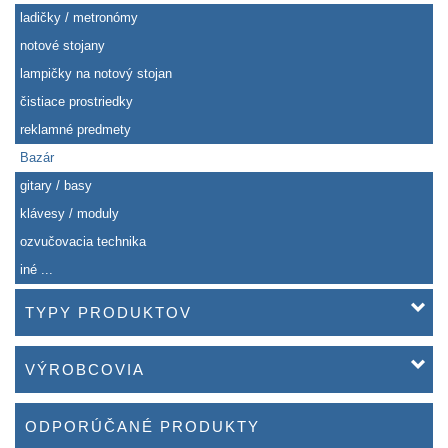
ladičky / metronómy
notové stojany
lampičky na notový stojan
čistiace prostriedky
reklamné predmety
Bazár
gitary / basy
klávesy / moduly
ozvučovacia technika
iné ...
TYPY PRODUKTOV
VÝROBCOVIA
ODPORÚČANÉ PRODUKTY