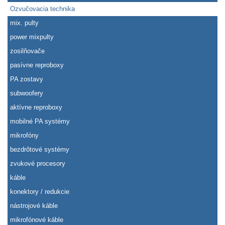
Ozvučovacia technika
mix. pulty
power mixpulty
zosilňovače
pasívne reproboxy
PA zostavy
subwoofery
aktívne reproboxy
mobilné PA systémy
mikrofóny
bezdrôtové systémy
zvukové procesory
káble
konektory / redukcie
nástrojové káble
mikrofónové káble