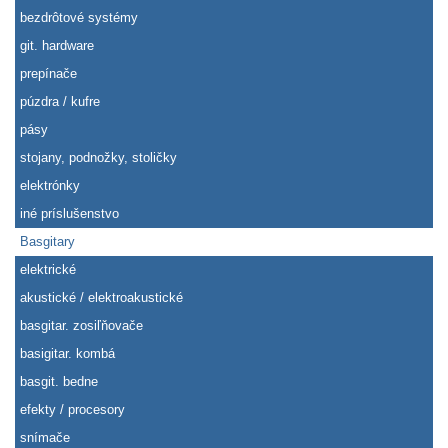
bezdrôtové systémy
git. hardware
prepínače
púzdra / kufre
pásy
stojany, podnožky, stoličky
elektrónky
iné príslušenstvo
Basgitary
elektrické
akustické / elektroakustické
basgitar. zosiľňovače
basigitar. kombá
basgit. bedne
efekty / procesory
snímače