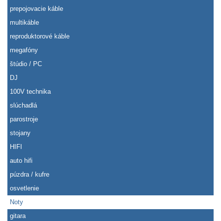
prepojovacie káble
multikáble
reproduktorové káble
megafóny
štúdio / PC
DJ
100V technika
slúchadlá
parostroje
stojany
HIFI
auto hifi
púzdra / kufre
osvetlenie
Noty
gitara