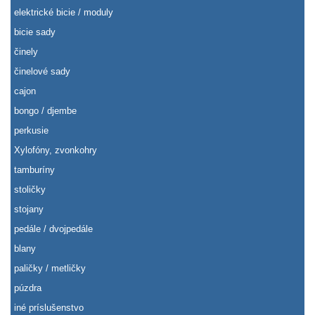
elektrické bicie / moduly
bicie sady
činely
činelové sady
cajon
bongo / djembe
perkusie
Xylofóny, zvonkohry
tamburíny
stoličky
stojany
pedále / dvojpedále
blany
paličky / metličky
púzdra
iné príslušenstvo