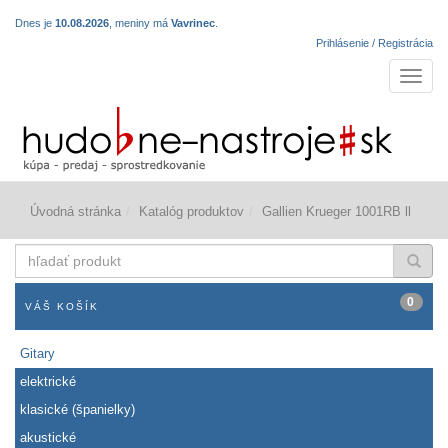
Dnes je
10.08.2026
, meniny má
Vavrinec
.
Prihlásenie / Registrácia
Navigá
Úvodná stránka
Katalóg produktov
Gallien Krueger 1001RB ll
hľadať
produkt
0
VÁŠ KOŠÍK
Gitary
elektrické
klasické (španielky)
akustické