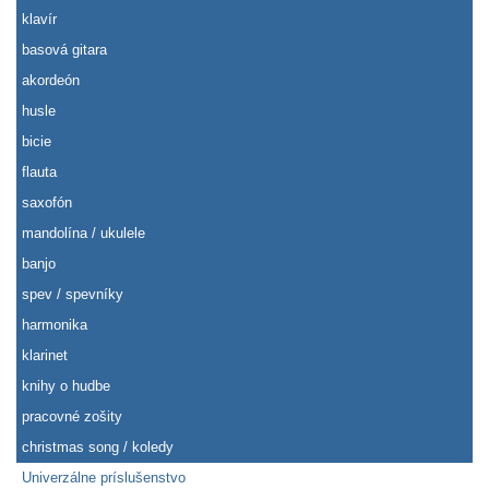
klavír
basová gitara
akordeón
husle
bicie
flauta
saxofón
mandolína / ukulele
banjo
spev / spevníky
harmonika
klarinet
knihy o hudbe
pracovné zošity
christmas song / koledy
Univerzálne príslušenstvo