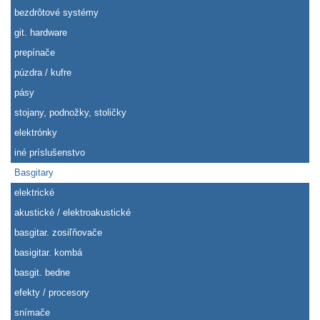
bezdrôtové systémy
git. hardware
prepínače
púzdra / kufre
pásy
stojany, podnožky, stoličky
elektrónky
iné príslušenstvo
Basgitary
elektrické
akustické / elektroakustické
basgitar. zosiľňovače
basigitar. kombá
basgit. bedne
efekty / procesory
snímače