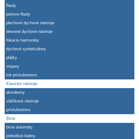
flauty
panove flauty
plechové dychové nástroje
drevené dychové nástroje
fúkacie harmoniky
dychové syntetizátory
plátky
stojany
iné príslušenstvo
Klasické nástroje
akordeony
sláčikové nástroje
príslušenstvo
Bicie
bicie automaty
jednotlivé bubny