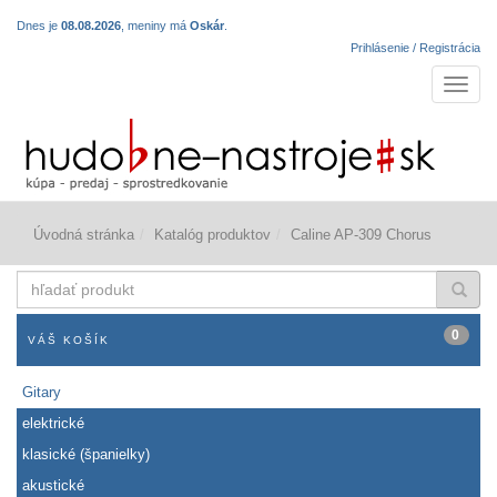
Dnes je
08.08.2026
, meniny má
Oskár
.
Prihlásenie / Registrácia
Navigá
Úvodná stránka
Katalóg produktov
Caline AP-309 Chorus
hľadať
produkt
0
VÁŠ KOŠÍK
Gitary
elektrické
klasické (španielky)
akustické