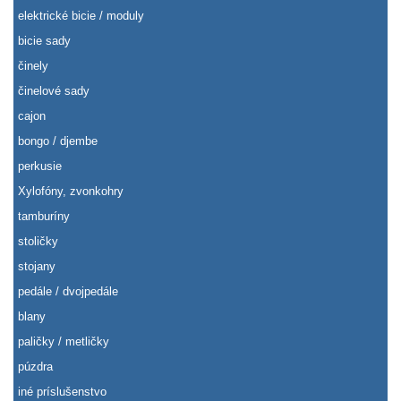
elektrické bicie / moduly
bicie sady
činely
činelové sady
cajon
bongo / djembe
perkusie
Xylofóny, zvonkohry
tamburíny
stoličky
stojany
pedále / dvojpedále
blany
paličky / metličky
púzdra
iné príslušenstvo