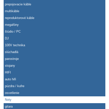
prepojovacie káble
multikáble
reproduktorové káble
megafóny
štúdio / PC
DJ
100V technika
slúchadlá
parostroje
stojany
HIFI
auto hifi
púzdra / kufre
osvetlenie
Noty
gitara