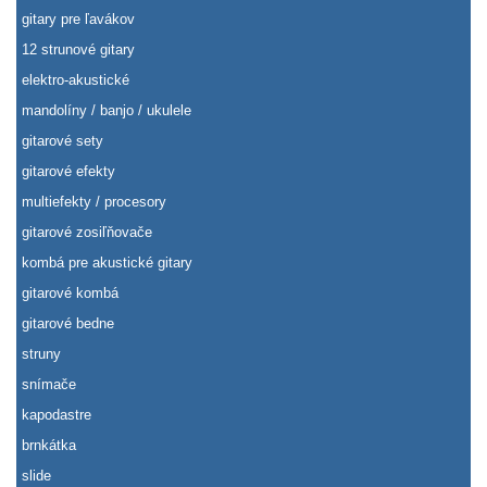
gitary pre ľavákov
12 strunové gitary
elektro-akustické
mandolíny / banjo / ukulele
gitarové sety
gitarové efekty
multiefekty / procesory
gitarové zosiľňovače
kombá pre akustické gitary
gitarové kombá
gitarové bedne
struny
snímače
kapodastre
brnkátka
slide