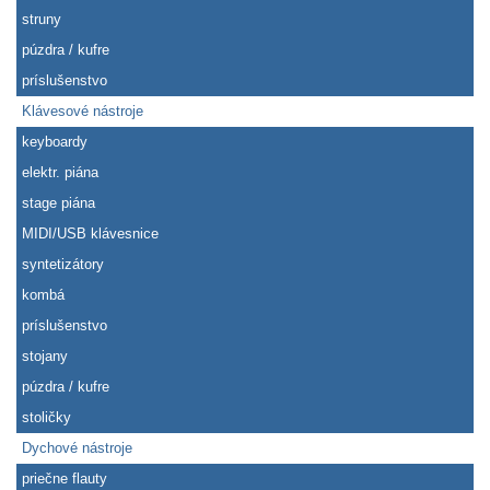
struny
púzdra / kufre
príslušenstvo
Klávesové nástroje
keyboardy
elektr. piána
stage piána
MIDI/USB klávesnice
syntetizátory
kombá
príslušenstvo
stojany
púzdra / kufre
stoličky
Dychové nástroje
priečne flauty