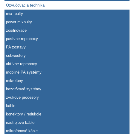
Ozvučovacia technika
mix. pulty
power mixpulty
zosilňovače
pasívne reproboxy
PA zostavy
subwoofery
aktívne reproboxy
mobilné PA systémy
mikrofóny
bezdrôtové systémy
zvukové procesory
káble
konektory / redukcie
nástrojové káble
mikrofónové káble