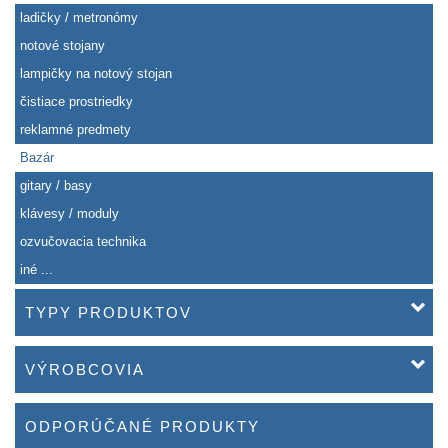
ladičky / metronómy
notové stojany
lampičky na notový stojan
čistiace prostriedky
reklamné predmety
Bazár
gitary / basy
klávesy / moduly
ozvučovacia technika
iné ...
TYPY PRODUKTOV
VÝROBCOVIA
ODPORÚČANÉ PRODUKTY