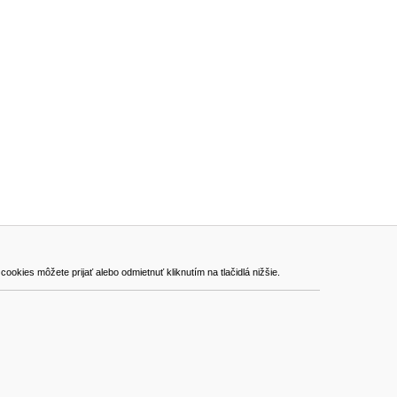
ADRESA
kies môžete prijať alebo odmietnuť kliknutím na tlačidlá nižšie.
VEST - tech s.r.o.
Hviezdoslavova 280/6, 965 01 Žiar nad Hronom
Slovakia (Slovak Republic)