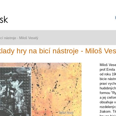
cí nástroje - Miloš Veselý
lady hry na bicí nástroje - Miloš Ves
Miloš Vese
prof.Emila
od roku 19
bicie nást
praxi vych
hudobných 
formou "R
a jej cieľ
obsahuje v
rozdelenýc
žiakom. Ti