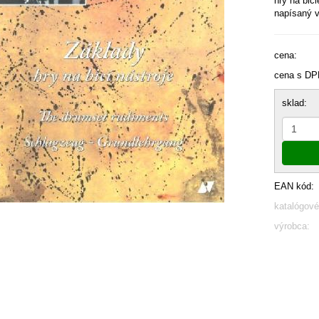
hry na bici
napísaný v
cena:
cena s DP
sklad:
EAN kód:
katalógové
výrobca: