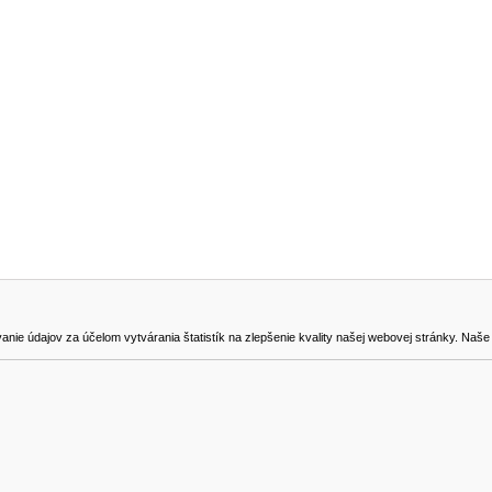
NA STIAHNUTIE
KONTAKT
dajov za účelom vytvárania štatistík na zlepšenie kvality našej webovej stránky. Naše coo
na odstúpenie od zmluvy
0905419149
svencel@gmail.com