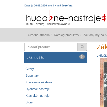
Dnes je
06.08.2026
, meniny má
Jozefína
.
Úvodná stránka
Katalóg produktov
Základy hry na bi
hľadať
Zák
produkt
vytlačiť
0
VÁŠ KOŠÍK
Gitary
Basgitary
Klávesové nástroje
Dychové nástroje
Klasické nástroje
Bicie