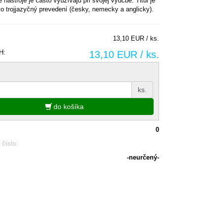
e nástroje je často využívajú pri svojej výučbe. Titul je
o trojjazyčný prevedení (česky, nemecky a anglicky).
13,10 EUR / ks.
H:
13,10 EUR / ks.
ks.
do košíka
0
 číslo:
-neurčený-