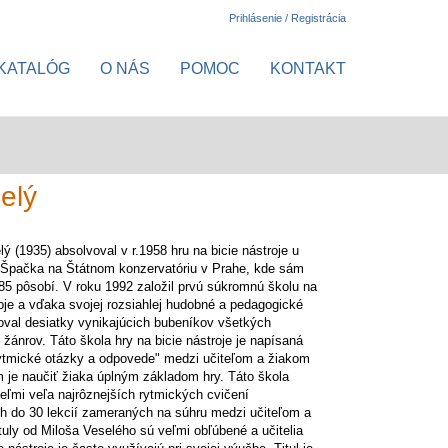
Prihlásenie / Registrácia
KATALÓG
O NÁS
POMOC
KONTAKT
elý
lý (1935) absolvoval v r.1958 hru na bicie nástroje u
 Špačka na Štátnom konzervatóriu v Prahe, kde sám
85 pôsobí. V roku 1992 založil prvú súkromnú školu na
roje a vďaka svojej rozsiahlej hudobné a pedagogické
oval desiatky vynikajúcich bubeníkov všetkých
žánrov. Táto škola hry na bicie nástroje je napísaná
ytmické otázky a odpovede" medzi učiteľom a žiakom
om je naučiť žiaka úplným základom hry. Táto škola
eľmi veľa najrôznejších rytmických cvičení
h do 30 lekcií zameraných na súhru medzi učiteľom a
tuly od Miloša Veselého sú veľmi obľúbené a učitelia