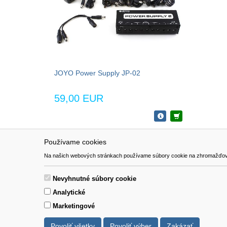
JOYO Power Supply JP-02
59,00 EUR
Používame cookies
NAVIGÁCIA
SÚBORY 
Na našich webových stránkach používame súbory cookie na zhromažďovanie ú
Katalóg
Formulár 
O nás
Nevyhnutné súbory cookie
Pomoc
Analytické
Kontakt
Marketingové
Povoliť všetky
Povoliť výber
Zakázať