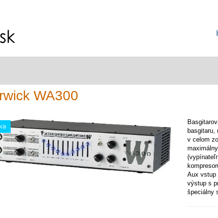
rwick WA300
Basgitaro
ka
basgitaru,
v celom z
maximálny
(vypínateľ
kompresoru
Aux vstup 
výstup s p
špeciálny 