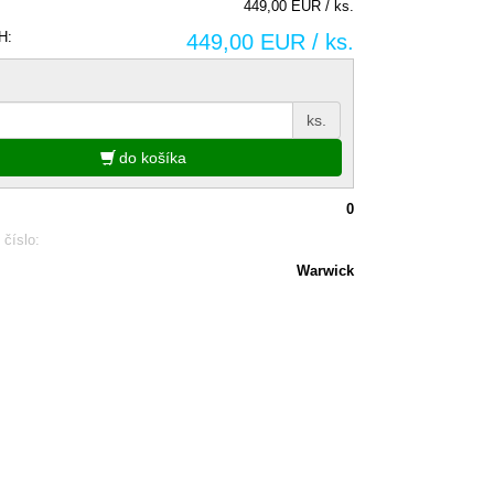
449,00 EUR / ks.
H:
449,00 EUR / ks.
ks.
do košíka
0
 číslo:
Warwick