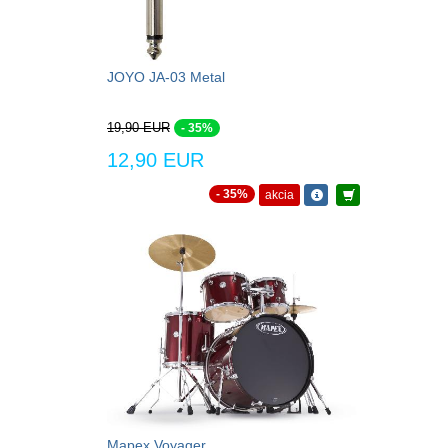
JOYO JA-03 Metal
19,90 EUR
- 35%
12,90 EUR
- 35%
akcia
Mapex Voyager