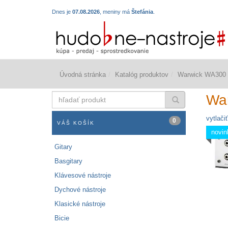
Dnes je
07.08.2026
, meniny má
Štefánia
.
Úvodná stránka
Katalóg produktov
Warwick WA300
hľadať
Wa
produkt
vytlačiť
0
VÁŠ KOŠÍK
novin
Gitary
Basgitary
Klávesové nástroje
Dychové nástroje
Klasické nástroje
Bicie