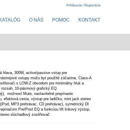
Prihlásenie / Registrácia
KATALÓG
O NÁS
POMOC
KONTAKT
vá hlava, 300W,
active/passive vstup pre
 nástrojové vstupy možu byt použité zúčastne, Class-A
osilňovači s LOW-Z obvodom pre minimálny hluk a
 rozsah,
10-pásmový grafický EQ
ný),
možnosť Mute, nastavitelné prepínanie
, efektová cesta, výstup pre ladičku,
mini jack stereo
(iPod, MP3 prehrávac, CD prehrávac), symetrický DI
repínačom Pre/Post EQ a funkciou lift linkový výstup,
stereo slúchadlový zosilňovač