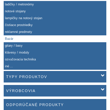
ladičky / metronómy
notové stojany
lampičky na notový stojan
čistiace prostriedky
reklamné predmety
Bazár
gitary / basy
klávesy / moduly
ozvučovacia technika
iné ...
TYPY PRODUKTOV
VÝROBCOVIA
ODPORÚČANÉ PRODUKTY