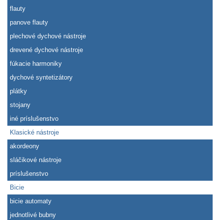
flauty
panove flauty
plechové dychové nástroje
drevené dychové nástroje
fúkacie harmoniky
dychové syntetizátory
plátky
stojany
iné príslušenstvo
Klasické nástroje
akordeony
sláčikové nástroje
príslušenstvo
Bicie
bicie automaty
jednotlivé bubny