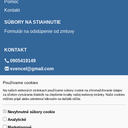
Pomoc
Kontakt
SÚBORY NA STIAHNUTIE
Formulár na odstúpenie od zmluvy
KONTAKT
0905419149
svencel@gmail.com
ADRESA
Používame cookies
Na našich webových stránkach používame súbory cookie na zhromažďovanie údajov
VEST - tech s.r.o.
za účelom vytvárania štatistík na zlepšenie kvality našej webovej stránky. Naše cookies
môžete prijať alebo odmietnuť kliknutím na tlačidlá nižšie.
Hviezdoslavova 280/6, 965 01 Žiar nad Hronom
Slovakia (Slovak Republic)
Nevyhnutné súbory cookie
Analytické
Marketingové