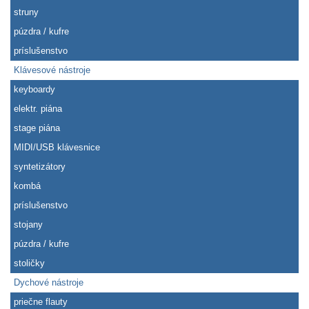
struny
púzdra / kufre
príslušenstvo
Klávesové nástroje
keyboardy
elektr. piána
stage piána
MIDI/USB klávesnice
syntetizátory
kombá
príslušenstvo
stojany
púzdra / kufre
stoličky
Dychové nástroje
priečne flauty