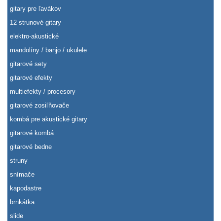
gitary pre ľavákov
12 strunové gitary
elektro-akustické
mandolíny / banjo / ukulele
gitarové sety
gitarové efekty
multiefekty / procesory
gitarové zosiľňovače
kombá pre akustické gitary
gitarové kombá
gitarové bedne
struny
snímače
kapodastre
brnkátka
slide