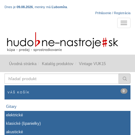
Dnes je
09.08.2026
, meniny má
Ľubomíra
.
Prihlásenie / Registrácia
Navigá
Úvodná stránka
Katalóg produktov
Vintage VUK15
hľadať
produkt
0
VÁŠ KOŠÍK
Gitary
elektrické
klasické (španielky)
akustické