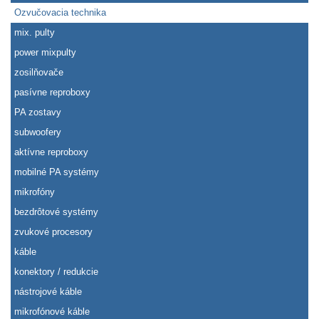
Ozvučovacia technika
mix. pulty
power mixpulty
zosilňovače
pasívne reproboxy
PA zostavy
subwoofery
aktívne reproboxy
mobilné PA systémy
mikrofóny
bezdrôtové systémy
zvukové procesory
káble
konektory / redukcie
nástrojové káble
mikrofónové káble