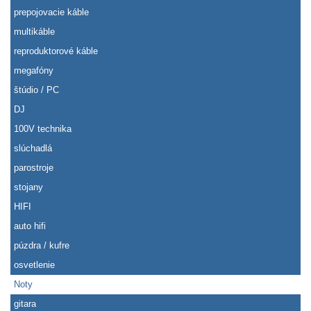
prepojovacie káble
multikáble
reproduktorové káble
megafóny
štúdio / PC
DJ
100V technika
slúchadlá
parostroje
stojany
HIFI
auto hifi
púzdra / kufre
osvetlenie
Noty
gitara