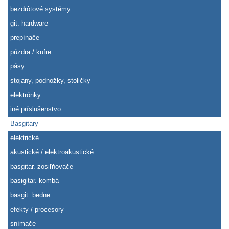
bezdrôtové systémy
git. hardware
prepínače
púzdra / kufre
pásy
stojany, podnožky, stoličky
elektrónky
iné príslušenstvo
Basgitary
elektrické
akustické / elektroakustické
basgitar. zosiľňovače
basigitar. kombá
basgit. bedne
efekty / procesory
snímače