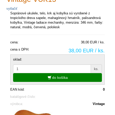
vytlačiť
Sopránové ukulele, telo, krk aj kobylka sú vyrobené z
tropického dreva sapele, mahagónový hmatník, palisandrová
kobylka, Vintage ladiace mechaniky, menzúra: 346 mm, farby:
natural, modrá, červená, pololesk
cena:
38,00 EUR / ks.
cena s DPH:
38,00 EUR / ks.
sklad:
ks.
do košíka
EAN kód:
0
katalógové číslo:
výrobca:
Vintage