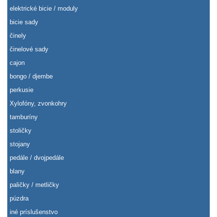
elektrické bicie / moduly
bicie sady
činely
činelové sady
cajon
bongo / djembe
perkusie
Xylofóny, zvonkohry
tamburíny
stoličky
stojany
pedále / dvojpedále
blany
paličky / metličky
púzdra
iné príslušenstvo