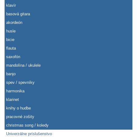
klavír
basová gitara
akordeón
husle
bicie
flauta
saxofón
mandolína / ukulele
banjo
spev / spevníky
harmonika
klarinet
knihy o hudbe
pracovné zošity
christmas song / koledy
Univerzálne príslušenstvo