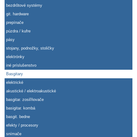
bezdrôtové systémy
git. hardware
prepínače
púzdra / kufre
pásy
stojany, podnožky, stoličky
elektrónky
iné príslušenstvo
Basgitary
elektrické
akustické / elektroakustické
basgitar. zosiľňovače
basigitar. kombá
basgit. bedne
efekty / procesory
snímače