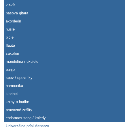
klavír
basová gitara
akordeón
husle
bicie
flauta
saxofón
mandolína / ukulele
banjo
spev / spevníky
harmonika
klarinet
knihy o hudbe
pracovné zošity
christmas song / koledy
Univerzálne príslušenstvo