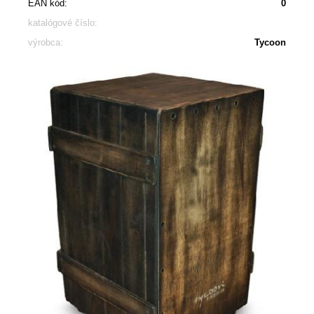
EAN kód:
0
katalógové číslo:
výrobca:
Tycoon