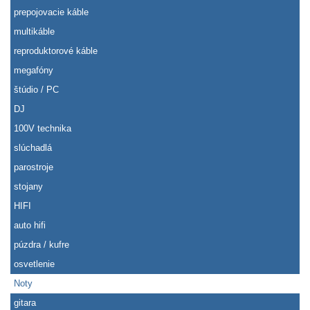
prepojovacie káble
multikáble
reproduktorové káble
megafóny
štúdio / PC
DJ
100V technika
slúchadlá
parostroje
stojany
HIFI
auto hifi
púzdra / kufre
osvetlenie
Noty
gitara