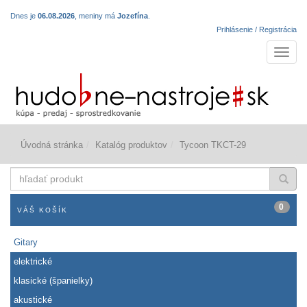
Dnes je
06.08.2026
, meniny má
Jozefína
.
Prihlásenie / Registrácia
Navigá
Úvodná stránka
Katalóg produktov
Tycoon TKCT-29
hľadať
produkt
0
VÁŠ KOŠÍK
Gitary
elektrické
klasické (španielky)
akustické