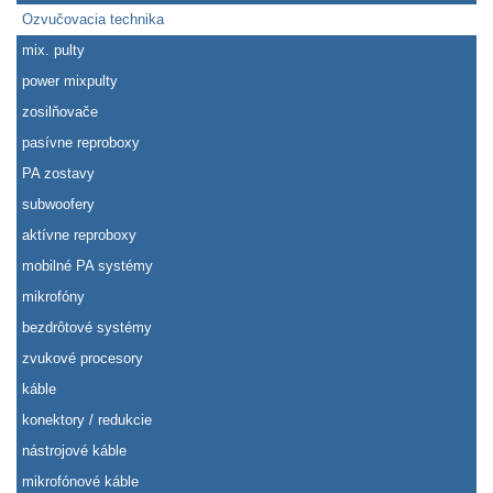
Ozvučovacia technika
mix. pulty
power mixpulty
zosilňovače
pasívne reproboxy
PA zostavy
subwoofery
aktívne reproboxy
mobilné PA systémy
mikrofóny
bezdrôtové systémy
zvukové procesory
káble
konektory / redukcie
nástrojové káble
mikrofónové káble