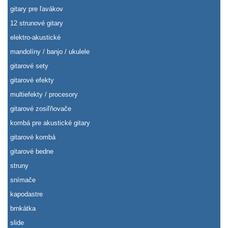
gitary pre ľavákov
12 strunové gitary
elektro-akustické
mandolíny / banjo / ukulele
gitarové sety
gitarové efekty
multiefekty / procesory
gitarové zosiľňovače
kombá pre akustické gitary
gitarové kombá
gitarové bedne
struny
snímače
kapodastre
brnkátka
slide