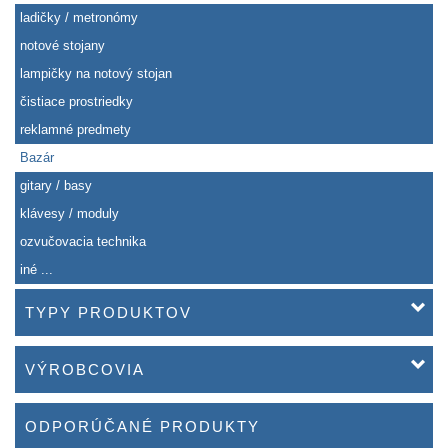
ladičky / metronómy
notové stojany
lampičky na notový stojan
čistiace prostriedky
reklamné predmety
Bazár
gitary / basy
klávesy / moduly
ozvučovacia technika
iné ...
TYPY PRODUKTOV
VÝROBCOVIA
ODPORÚČANÉ PRODUKTY