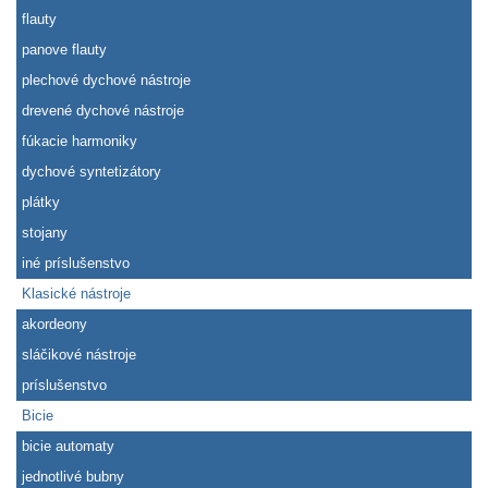
flauty
panove flauty
plechové dychové nástroje
drevené dychové nástroje
fúkacie harmoniky
dychové syntetizátory
plátky
stojany
iné príslušenstvo
Klasické nástroje
akordeony
sláčikové nástroje
príslušenstvo
Bicie
bicie automaty
jednotlivé bubny