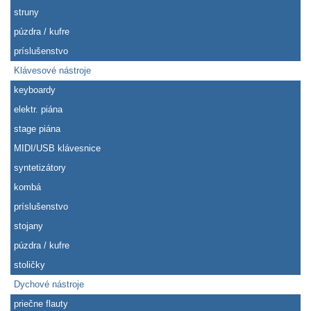
struny
púzdra / kufre
príslušenstvo
Klávesové nástroje
keyboardy
elektr. piána
stage piána
MIDI/USB klávesnice
syntetizátory
kombá
príslušenstvo
stojany
púzdra / kufre
stoličky
Dychové nástroje
priečne flauty