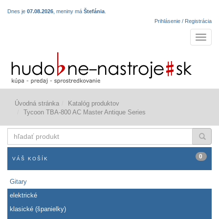
Dnes je
07.08.2026
, meniny má
Štefánia
.
Prihlásenie / Registrácia
Navigá
Úvodná stránka
Katalóg produktov
Tycoon TBA-800 AC Master Antique Series
hľadať
produkt
0
VÁŠ KOŠÍK
Gitary
elektrické
klasické (španielky)