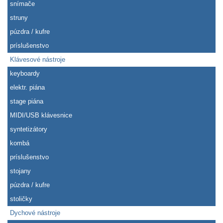
snímače
struny
púzdra / kufre
príslušenstvo
Klávesové nástroje
keyboardy
elektr. piána
stage piána
MIDI/USB klávesnice
syntetizátory
kombá
príslušenstvo
stojany
púzdra / kufre
stoličky
Dychové nástroje