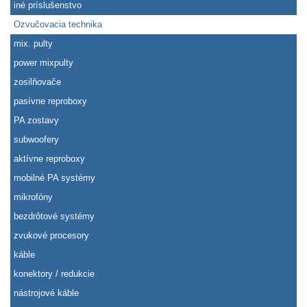
iné príslušenstvo
Ozvučovacia technika
mix. pulty
power mixpulty
zosilňovače
pasívne reproboxy
PA zostavy
subwoofery
aktívne reproboxy
mobilné PA systémy
mikrofóny
bezdrôtové systémy
zvukové procesory
káble
konektory / redukcie
nástrojové káble