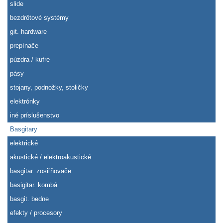
slide
bezdrôtové systémy
git. hardware
prepínače
púzdra / kufre
pásy
stojany, podnožky, stoličky
elektrónky
iné príslušenstvo
Basgitary
elektrické
akustické / elektroakustické
basgitar. zosiľňovače
basigitar. kombá
basgit. bedne
efekty / procesory