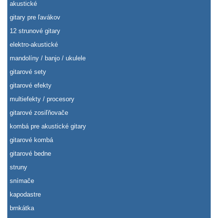
akustické
gitary pre ľavákov
12 strunové gitary
elektro-akustické
mandolíny / banjo / ukulele
gitarové sety
gitarové efekty
multiefekty / procesory
gitarové zosiľňovače
kombá pre akustické gitary
gitarové kombá
gitarové bedne
struny
snímače
kapodastre
brnkátka