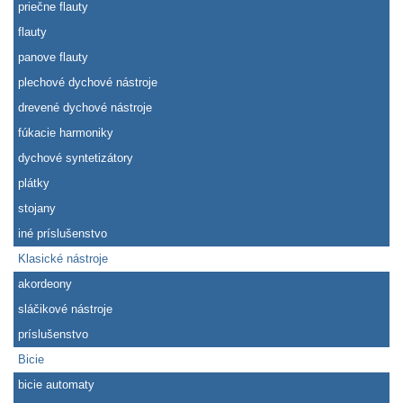
priečne flauty
flauty
panove flauty
plechové dychové nástroje
drevené dychové nástroje
fúkacie harmoniky
dychové syntetizátory
plátky
stojany
iné príslušenstvo
Klasické nástroje
akordeony
sláčikové nástroje
príslušenstvo
Bicie
bicie automaty