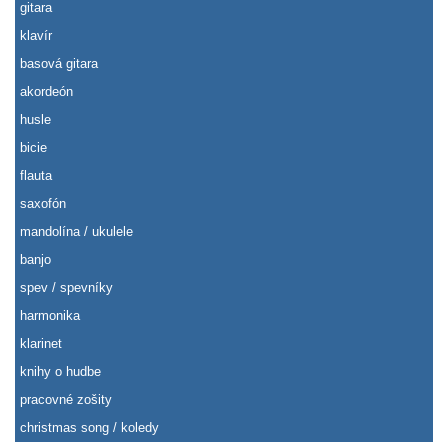
gitara
klavír
basová gitara
akordeón
husle
bicie
flauta
saxofón
mandolína / ukulele
banjo
spev / spevníky
harmonika
klarinet
knihy o hudbe
pracovné zošity
christmas song / koledy