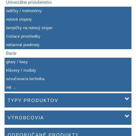
Univerzálne príslušenstvo
ladičky / metronómy
notové stojany
lampičky na notový stojan
čistiace prostriedky
reklamné predmety
Bazár
gitary / basy
klávesy / moduly
ozvučovacia technika
iné ...
TYPY PRODUKTOV
VÝROBCOVIA
ODPORÚČANÉ PRODUKTY