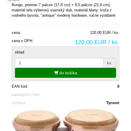
Bongo, priemer 7 palcov (17,8 cm) + 8,5 palcov (21,6 cm),
materiál tela výberový siamský dub, materiál blany: koža z
vodného byvola, "antique" medený hardware, ručne vyrábané
cena:
120,00 EUR / ks.
cena s DPH:
120,00 EUR / ks.
sklad:
ks.
do košíka
EAN kód:
0
katalógové číslo:
výrobca:
Tycoon