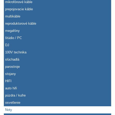
mikrofónové káble
prepojovacie káble
multikáble
reproduktorové káble
megafóny
štúdio / PC
DJ
100V technika
slúchadlá
parostroje
stojany
HIFI
auto hifi
púzdra / kufre
osvetlenie
Noty