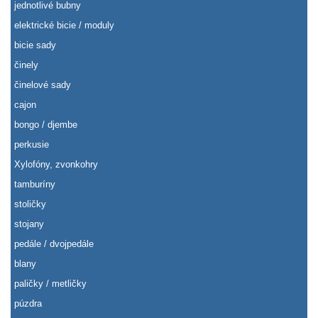
jednotlivé bubny
elektrické bicie / moduly
bicie sady
činely
činelové sady
cajon
bongo / djembe
perkusie
Xylofóny, zvonkohry
tamburíny
stoličky
stojany
pedále / dvojpedále
blany
paličky / metličky
púzdra