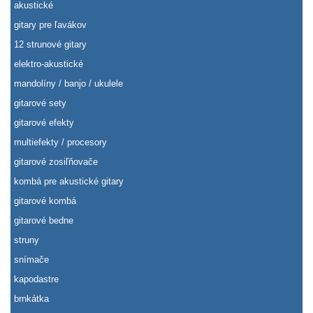
akustické
gitary pre ľavákov
12 strunové gitary
elektro-akustické
mandolíny / banjo / ukulele
gitarové sety
gitarové efekty
multiefekty / procesory
gitarové zosiľňovače
kombá pre akustické gitary
gitarové kombá
gitarové bedne
struny
snímače
kapodastre
brnkátka