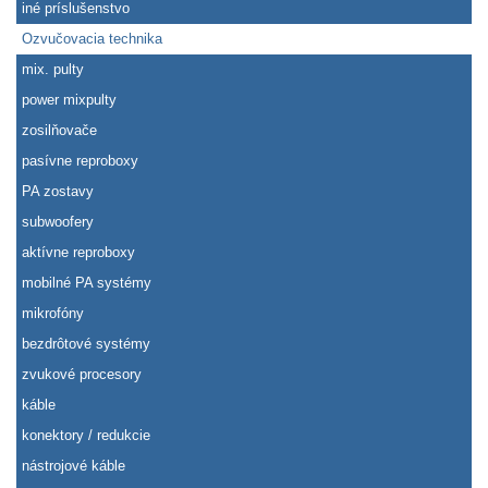
iné príslušenstvo
Ozvučovacia technika
mix. pulty
power mixpulty
zosilňovače
pasívne reproboxy
PA zostavy
subwoofery
aktívne reproboxy
mobilné PA systémy
mikrofóny
bezdrôtové systémy
zvukové procesory
káble
konektory / redukcie
nástrojové káble