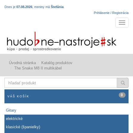
Dnes je
07.08.2026
, meniny má
Štefánia
.
Prihlásenie / Registrácia
Navigá
Úvodná stránka
Katalóg produktov
The Snake M8 II multikábel
hľadať
produkt
0
VÁŠ KOŠÍK
Gitary
elektrické
klasické (španielky)