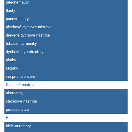
priečne flauty
flauty
panove flauty
plechové dychové nástroje
drevené dychové nástroje
fúkacie harmoniky
dychové syntetizátory
plátky
stojany
iné príslušenstvo
Klasické nástroje
akordeony
sláčikové nástroje
príslušenstvo
Bicie
bicie automaty