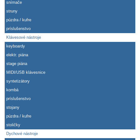
snímače
struny
púzdra / kufre
príslušenstvo
Klávesové nástroje
keyboardy
elektr. piána
stage piána
MIDI/USB klávesnice
syntetizátory
kombá
príslušenstvo
stojany
púzdra / kufre
stoličky
Dychové nástroje