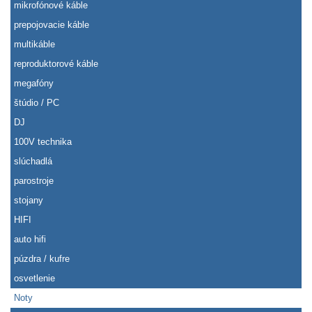
mikrofónové káble
prepojovacie káble
multikáble
reproduktorové káble
megafóny
štúdio / PC
DJ
100V technika
slúchadlá
parostroje
stojany
HIFI
auto hifi
púzdra / kufre
osvetlenie
Noty