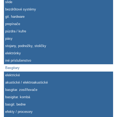
slide
bezdrôtové systémy
git. hardware
prepínače
púzdra / kufre
pásy
stojany, podnožky, stoličky
elektrónky
iné príslušenstvo
Basgitary
elektrické
akustické / elektroakustické
basgitar. zosiľňovače
basigitar. kombá
basgit. bedne
efekty / procesory