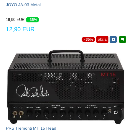
JOYO JA-03 Metal
19,90 EUR
- 35%
12,90 EUR
- 35%
akcia
PRS Tremonti MT 15 Head