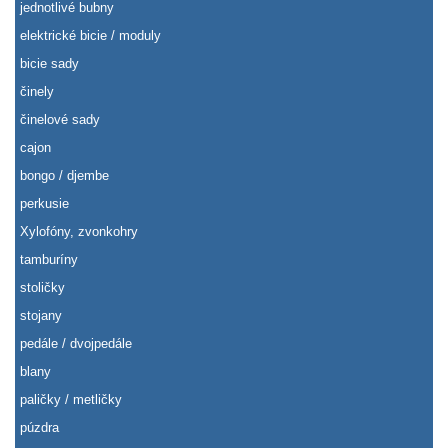
jednotlivé bubny
elektrické bicie / moduly
bicie sady
činely
činelové sady
cajon
bongo / djembe
perkusie
Xylofóny, zvonkohry
tamburíny
stoličky
stojany
pedále / dvojpedále
blany
paličky / metličky
púzdra