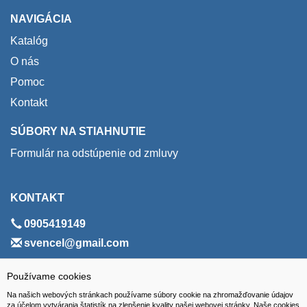
NAVIGÁCIA
Katalóg
O nás
Pomoc
Kontakt
SÚBORY NA STIAHNUTIE
Formulár na odstúpenie od zmluvy
KONTAKT
0905419149
svencel@gmail.com
ADRESA
Používame cookies
Na našich webových stránkach používame súbory cookie na zhromažďovanie údajov
VEST - tech s.r.o.
za účelom vytvárania štatistík na zlepšenie kvality našej webovej stránky. Naše cookies