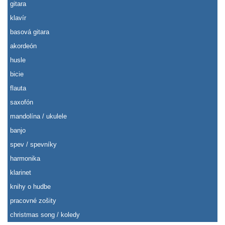
gitara
klavír
basová gitara
akordeón
husle
bicie
flauta
saxofón
mandolína / ukulele
banjo
spev / spevníky
harmonika
klarinet
knihy o hudbe
pracovné zošity
christmas song / koledy