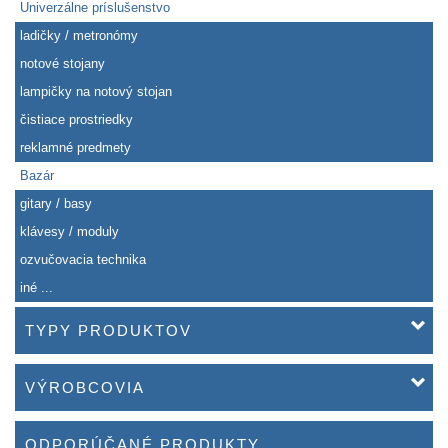
Univerzálne príslušenstvo
ladičky / metronómy
notové stojany
lampičky na notový stojan
čistiace prostriedky
reklamné predmety
Bazár
gitary / basy
klávesy / moduly
ozvučovacia technika
iné ...
TYPY PRODUKTOV
VÝROBCOVIA
ODPORÚČANÉ PRODUKTY