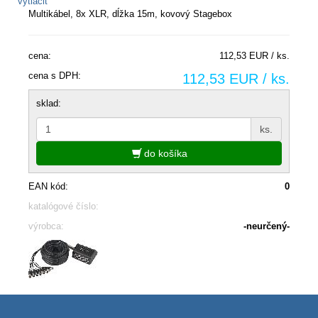
vytlačiť
Multikábel, 8x XLR, dĺžka 15m, kovový Stagebox
cena:
112,53 EUR / ks.
cena s DPH:
112,53 EUR / ks.
sklad:
ks.
do košíka
EAN kód:
0
katalógové číslo:
výrobca:
-neurčený-