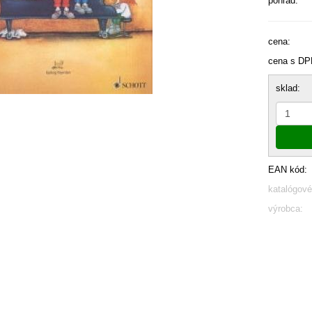
pohľad.
cena:
cena s DP
sklad:
EAN kód:
katalógové
výrobca: