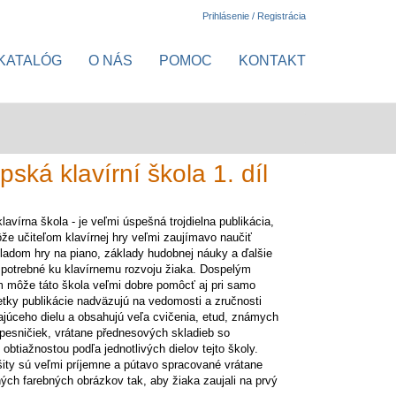
Prihlásenie / Registrácia
KATALÓG
O NÁS
POMOC
KONTAKT
ká klavírní škola 1. díl
lavírna škola - je veľmi úspešná trojdielna publikácia,
že učiteľom klavírnej hry veľmi zaujímavo naučiť
ladom hry na piano, základy hudobnej náuky a ďalšie
 potrebné ku klavírnemu rozvoju žiaka. Dospelým
 môže táto škola veľmi dobre pomôcť aj pri samo
etky publikácie nadväzujú na vedomosti a zručnosti
júceho dielu a obsahujú veľa cvičenia, etud, známych
pesničiek, vrátane přednesových skladieb so
 obtiažnostou podľa jednotlivých dielov tejto školy.
ity sú veľmi príjemne a pútavo spracované vrátane
ých farebných obrázkov tak, aby žiaka zaujali na prvý