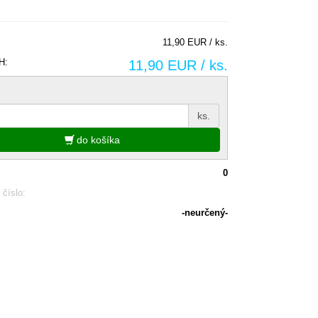
11,90 EUR / ks.
H:
11,90 EUR / ks.
ks.
do košíka
0
 číslo:
-neurčený-