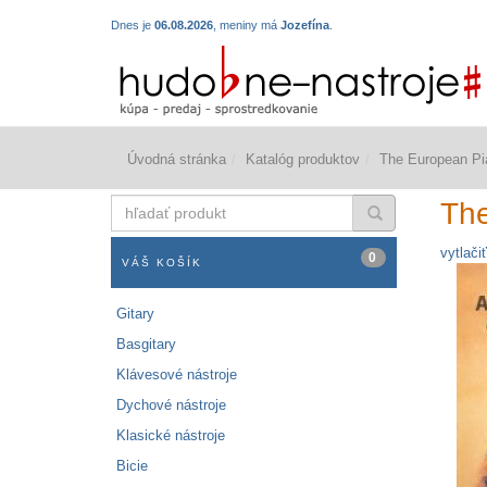
Dnes je
06.08.2026
, meniny má
Jozefína
.
Úvodná stránka
Katalóg produktov
The European Pia
hľadať
The
produkt
vytlačiť
0
VÁŠ KOŠÍK
Gitary
Basgitary
Klávesové nástroje
Dychové nástroje
Klasické nástroje
Bicie