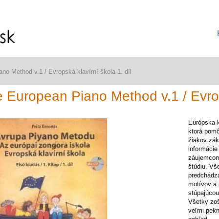
no Method v.1 / Evropská klavírní škola 1. díl
 European Piano Method v.1 / Evrops
Európska k
ktorá pomô
žiakov zák
informácie
záujemcom
štúdiu. Vš
predchádza
motívov a 
stúpajúcou
Všetky zoš
veľmi pekn