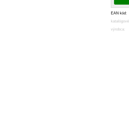
EAN kód:
katalógové
výrobca: