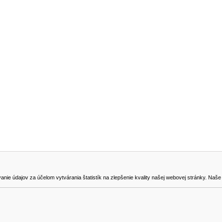
NA STIAHNUTIE
KONTAKT
dajov za účelom vytvárania štatistík na zlepšenie kvality našej webovej stránky. Naše coo
na odstúpenie od zmluvy
0905419149
svencel@gmail.com