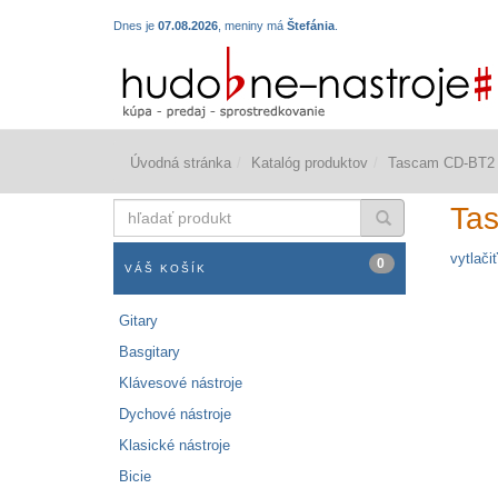
Dnes je
07.08.2026
, meniny má
Štefánia
.
Úvodná stránka
Katalóg produktov
Tascam CD-BT2
hľadať
Ta
produkt
vytlačiť
0
VÁŠ KOŠÍK
Gitary
Basgitary
Klávesové nástroje
Dychové nástroje
Klasické nástroje
Bicie