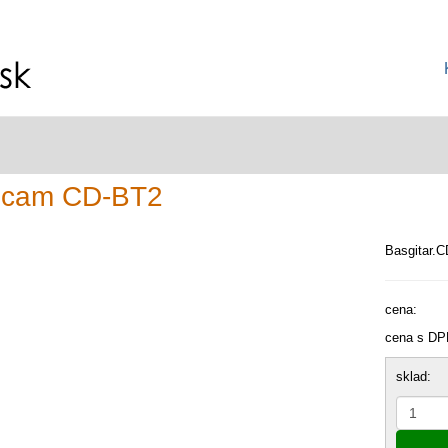
scam CD-BT2
Basgitar.C
cena:
cena s DP
sklad: