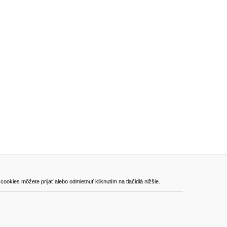
ADRESA
kies môžete prijať alebo odmietnuť kliknutím na tlačidlá nižšie.
VEST - tech s.r.o.
Hviezdoslavova 280/6, 965 01 Žiar nad Hronom
Slovakia (Slovak Republic)