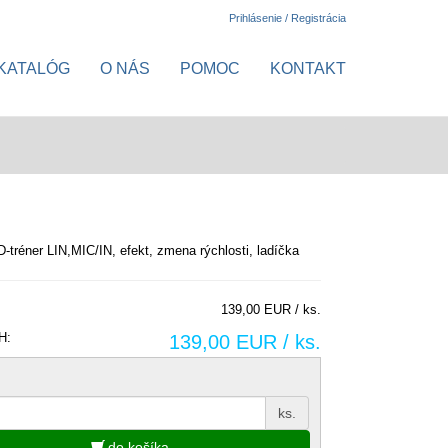
Prihlásenie / Registrácia
KATALÓG
O NÁS
POMOC
KONTAKT
D-tréner LIN,MIC/IN, efekt, zmena rýchlosti, ladíčka
139,00 EUR / ks.
H:
139,00 EUR / ks.
ks.
do košíka