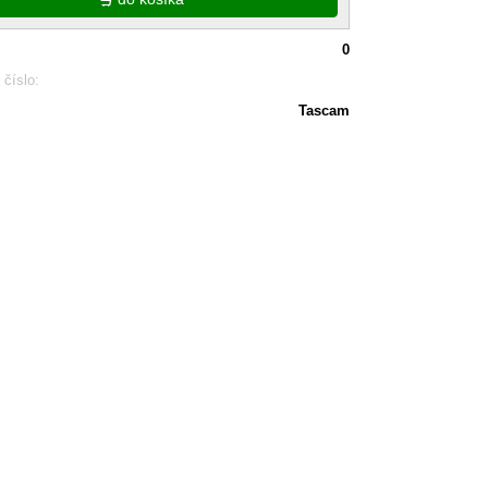
0
 číslo:
Tascam