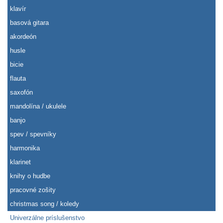
klavír
basová gitara
akordeón
husle
bicie
flauta
saxofón
mandolína / ukulele
banjo
spev / spevníky
harmonika
klarinet
knihy o hudbe
pracovné zošity
christmas song / koledy
Univerzálne príslušenstvo