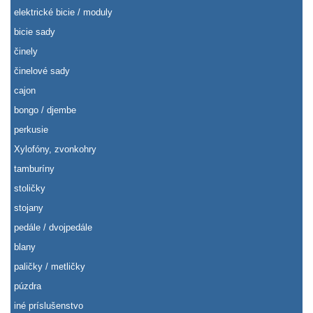
elektrické bicie / moduly
bicie sady
činely
činelové sady
cajon
bongo / djembe
perkusie
Xylofóny, zvonkohry
tamburíny
stoličky
stojany
pedále / dvojpedále
blany
paličky / metličky
púzdra
iné príslušenstvo