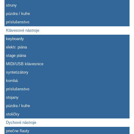
struny
púzdra / kufre
príslušenstvo
Klávesové nástroje
keyboardy
elektr. piána
stage piána
MIDI/USB klávesnice
syntetizátory
kombá
príslušenstvo
stojany
púzdra / kufre
stoličky
Dychové nástroje
priečne flauty