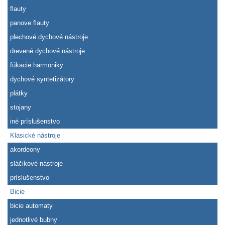
flauty
panove flauty
plechové dychové nástroje
drevené dychové nástroje
fúkacie harmoniky
dychové syntetizátory
plátky
stojany
iné príslušenstvo
Klasické nástroje
akordeony
sláčikové nástroje
príslušenstvo
Bicie
bicie automaty
jednotlivé bubny