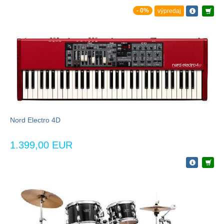
- 0%
výpredaj
Nord Electro 4D
1.399,00 EUR