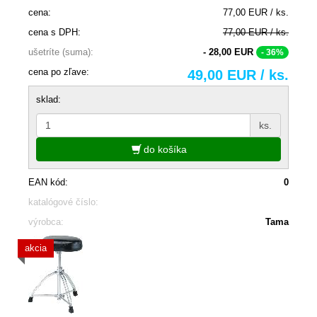
cena:
77,00 EUR / ks.
cena s DPH:
77,00 EUR / ks.
ušetríte (suma):
- 28,00 EUR
- 36%
cena po zľave:
49,00 EUR / ks.
sklad:
ks.
do košíka
EAN kód:
0
katalógové číslo:
výrobca:
Tama
akcia