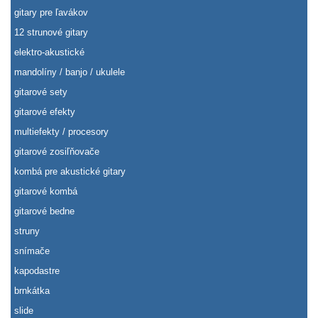
gitary pre ľavákov
12 strunové gitary
elektro-akustické
mandolíny / banjo / ukulele
gitarové sety
gitarové efekty
multiefekty / procesory
gitarové zosiľňovače
kombá pre akustické gitary
gitarové kombá
gitarové bedne
struny
snímače
kapodastre
brnkátka
slide