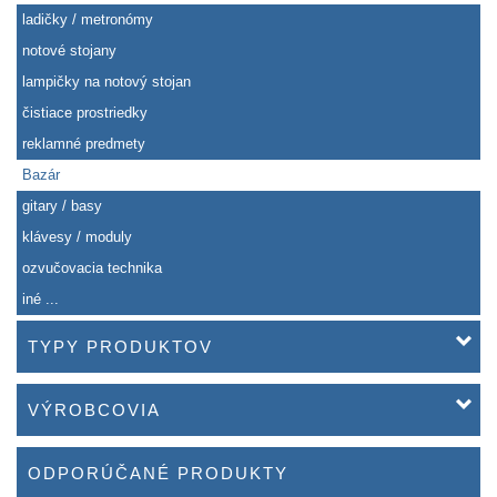
ladičky / metronómy
notové stojany
lampičky na notový stojan
čistiace prostriedky
reklamné predmety
Bazár
gitary / basy
klávesy / moduly
ozvučovacia technika
iné ...
TYPY PRODUKTOV
VÝROBCOVIA
ODPORÚČANÉ PRODUKTY