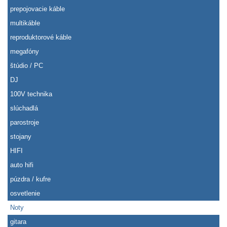
prepojovacie káble
multikáble
reproduktorové káble
megafóny
štúdio / PC
DJ
100V technika
slúchadlá
parostroje
stojany
HIFI
auto hifi
púzdra / kufre
osvetlenie
Noty
gitara