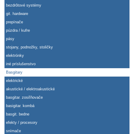
bezdrôtové systémy
git. hardware
prepínače
púzdra / kufre
pásy
stojany, podnožky, stoličky
elektrónky
iné príslušenstvo
Basgitary
elektrické
akustické / elektroakustické
basgitar. zosiľňovače
basigitar. kombá
basgit. bedne
efekty / procesory
snímače