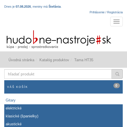
Dnes je
07.08.2026
, meniny má
Štefánia
.
Prihlásenie / Registrácia
Navigá
Úvodná stránka
Katalóg produktov
Tama HT35
hľadať
produkt
0
VÁŠ KOŠÍK
Gitary
elektrické
klasické (španielky)
akustické