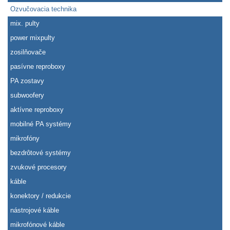
Ozvučovacia technika
mix. pulty
power mixpulty
zosilňovače
pasívne reproboxy
PA zostavy
subwoofery
aktívne reproboxy
mobilné PA systémy
mikrofóny
bezdrôtové systémy
zvukové procesory
káble
konektory / redukcie
nástrojové káble
mikrofónové káble