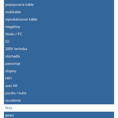
prepojovacie káble
multikáble
reproduktorové káble
megafóny
štúdio / PC
DJ
100V technika
slúchadlá
parostroje
stojany
HIFI
auto hifi
púzdra / kufre
osvetlenie
Noty
gitara