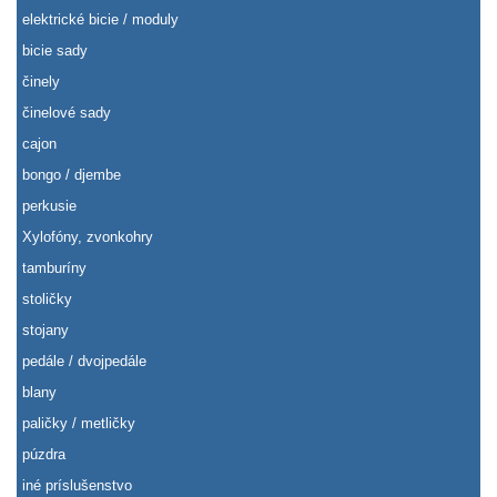
elektrické bicie / moduly
bicie sady
činely
činelové sady
cajon
bongo / djembe
perkusie
Xylofóny, zvonkohry
tamburíny
stoličky
stojany
pedále / dvojpedále
blany
paličky / metličky
púzdra
iné príslušenstvo