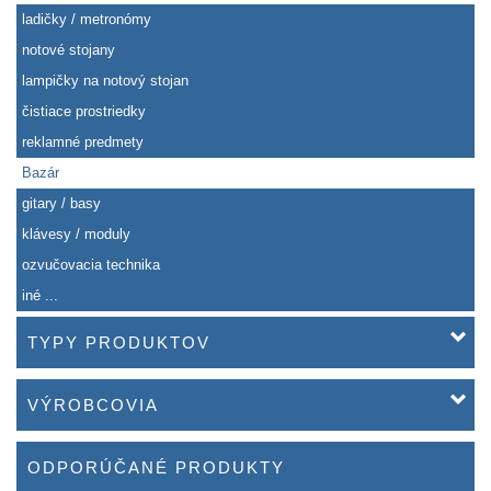
ladičky / metronómy
notové stojany
lampičky na notový stojan
čistiace prostriedky
reklamné predmety
Bazár
gitary / basy
klávesy / moduly
ozvučovacia technika
iné ...
TYPY PRODUKTOV
VÝROBCOVIA
ODPORÚČANÉ PRODUKTY