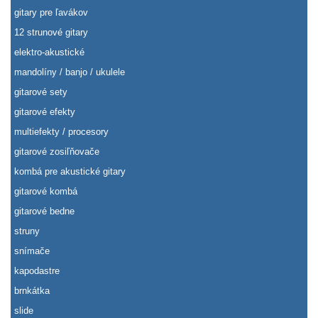
gitary pre ľavákov
12 strunové gitary
elektro-akustické
mandolíny / banjo / ukulele
gitarové sety
gitarové efekty
multiefekty / procesory
gitarové zosiľňovače
kombá pre akustické gitary
gitarové kombá
gitarové bedne
struny
snímače
kapodastre
brnkátka
slide