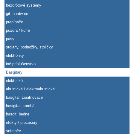
bezdrôtové systémy
git. hardware
prepínače
púzdra / kufre
pásy
stojany, podnožky, stoličky
elektrónky
iné príslušenstvo
Basgitary
elektrické
akustické / elektroakustické
basgitar. zosiľňovače
basigitar. kombá
basgit. bedne
efekty / procesory
snímače