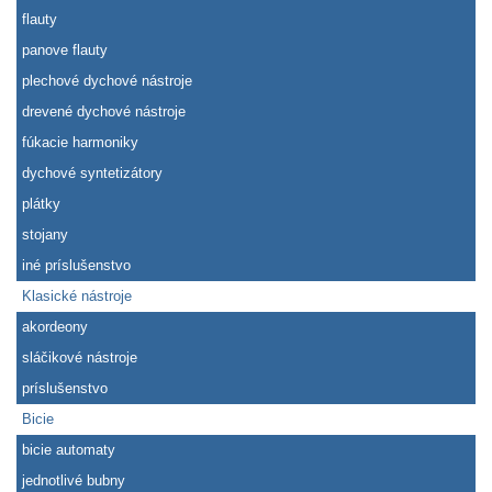
flauty
panove flauty
plechové dychové nástroje
drevené dychové nástroje
fúkacie harmoniky
dychové syntetizátory
plátky
stojany
iné príslušenstvo
Klasické nástroje
akordeony
sláčikové nástroje
príslušenstvo
Bicie
bicie automaty
jednotlivé bubny