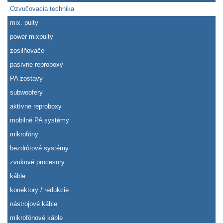
Ozvučovacia technika
mix. pulty
power mixpulty
zosilňovače
pasívne reproboxy
PA zostavy
subwoofery
aktívne reproboxy
mobilné PA systémy
mikrofóny
bezdrôtové systémy
zvukové procesory
káble
konektory / redukcie
nástrojové káble
mikrofónové káble