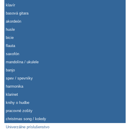
klavír
basová gitara
akordeón
husle
bicie
flauta
saxofón
mandolína / ukulele
banjo
spev / spevníky
harmonika
klarinet
knihy o hudbe
pracovné zošity
christmas song / koledy
Univerzálne príslušenstvo