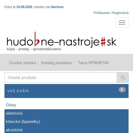
Dnes je
10.08.2026
, meniny má
Vavrinec
.
Prihlásenie / Registrácia
Navigá
Úvodná stránka
Katalóg produktov
Tama HP900FSW
hľadať
produkt
0
VÁŠ KOŠÍK
Gitary
elektrické
klasické (španielky)
akustické