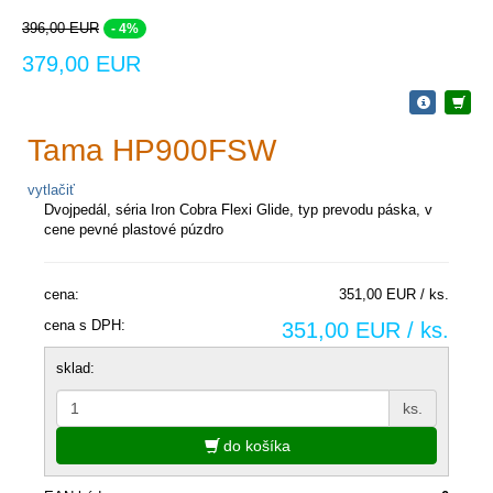
396,00 EUR
- 4%
379,00 EUR
Tama HP900FSW
vytlačiť
Dvojpedál, séria Iron Cobra Flexi Glide, typ prevodu páska, v
cene pevné plastové púzdro
cena:
351,00 EUR / ks.
cena s DPH:
351,00 EUR / ks.
sklad:
ks.
do košíka