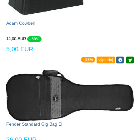
Adam Cowbell
12,00 EUR
- 58%
5,00 EUR
- 58%
výpredaj
Fender Standard Gig Bag El
26,00 EUR