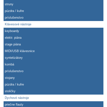
struny
púzdra / kufre
príslušenstvo
Klávesové nástroje
keyboardy
elektr. piána
stage piána
MIDI/USB klávesnice
syntetizátory
kombá
príslušenstvo
stojany
púzdra / kufre
stoličky
Dychové nástroje
priečne flauty