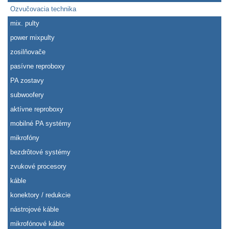
Ozvučovacia technika
mix. pulty
power mixpulty
zosilňovače
pasívne reproboxy
PA zostavy
subwoofery
aktívne reproboxy
mobilné PA systémy
mikrofóny
bezdrôtové systémy
zvukové procesory
káble
konektory / redukcie
nástrojové káble
mikrofónové káble