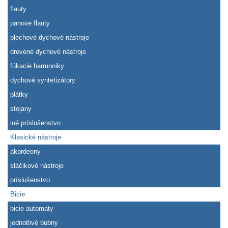
flauty
panove flauty
plechové dychové nástroje
drevené dychové nástroje
fúkacie harmoniky
dychové syntetizátory
plátky
stojany
iné príslušenstvo
Klasické nástroje
akordeony
sláčikové nástroje
príslušenstvo
Bicie
bicie automaty
jednotlivé bubny