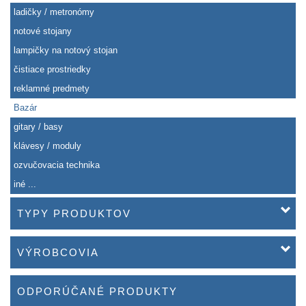
ladičky / metronómy
notové stojany
lampičky na notový stojan
čistiace prostriedky
reklamné predmety
Bazár
gitary / basy
klávesy / moduly
ozvučovacia technika
iné ...
TYPY PRODUKTOV
VÝROBCOVIA
ODPORÚČANÉ PRODUKTY