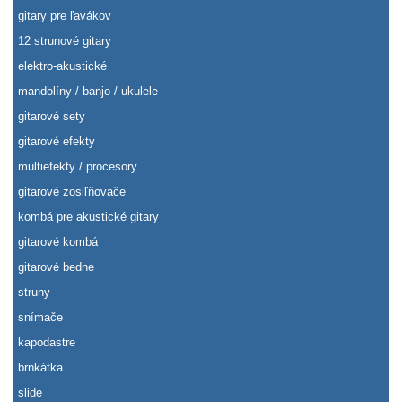
gitary pre ľavákov
12 strunové gitary
elektro-akustické
mandolíny / banjo / ukulele
gitarové sety
gitarové efekty
multiefekty / procesory
gitarové zosiľňovače
kombá pre akustické gitary
gitarové kombá
gitarové bedne
struny
snímače
kapodastre
brnkátka
slide