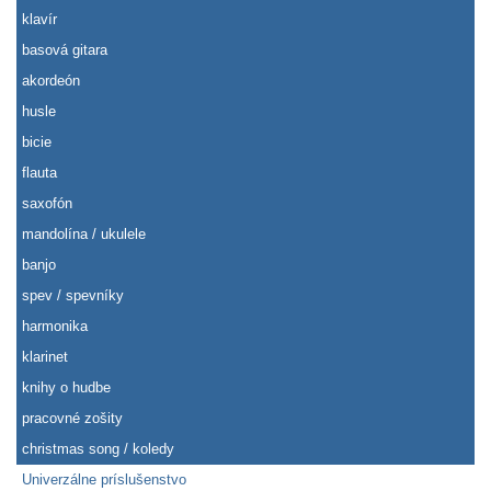
klavír
basová gitara
akordeón
husle
bicie
flauta
saxofón
mandolína / ukulele
banjo
spev / spevníky
harmonika
klarinet
knihy o hudbe
pracovné zošity
christmas song / koledy
Univerzálne príslušenstvo