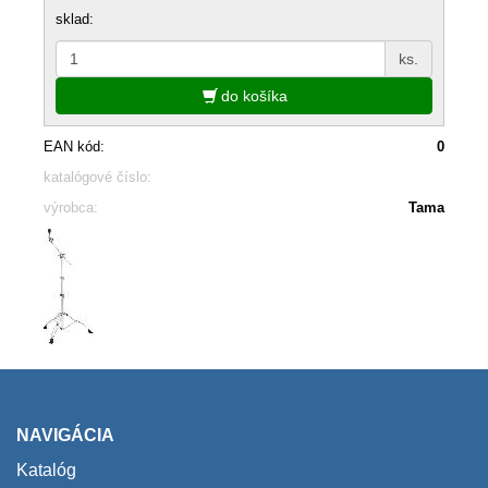
sklad:
ks.
do košíka
EAN kód:
0
katalógové číslo:
výrobca:
Tama
NAVIGÁCIA
Katalóg