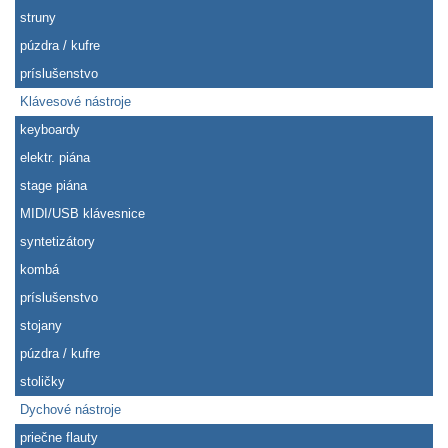
struny
púzdra / kufre
príslušenstvo
Klávesové nástroje
keyboardy
elektr. piána
stage piána
MIDI/USB klávesnice
syntetizátory
kombá
príslušenstvo
stojany
púzdra / kufre
stoličky
Dychové nástroje
priečne flauty