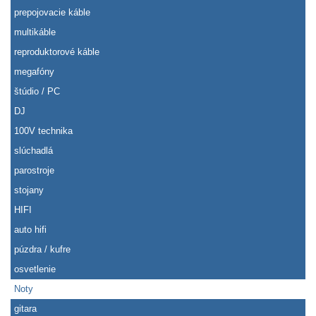
prepojovacie káble
multikáble
reproduktorové káble
megafóny
štúdio / PC
DJ
100V technika
slúchadlá
parostroje
stojany
HIFI
auto hifi
púzdra / kufre
osvetlenie
Noty
gitara