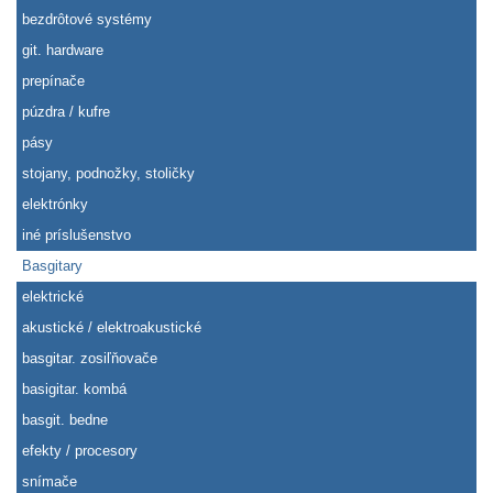
bezdrôtové systémy
git. hardware
prepínače
púzdra / kufre
pásy
stojany, podnožky, stoličky
elektrónky
iné príslušenstvo
Basgitary
elektrické
akustické / elektroakustické
basgitar. zosiľňovače
basigitar. kombá
basgit. bedne
efekty / procesory
snímače