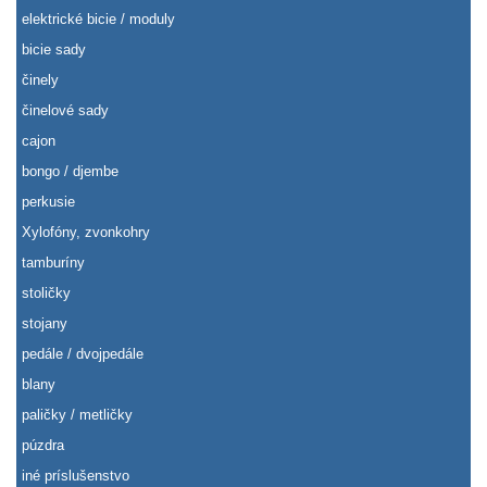
elektrické bicie / moduly
bicie sady
činely
činelové sady
cajon
bongo / djembe
perkusie
Xylofóny, zvonkohry
tamburíny
stoličky
stojany
pedále / dvojpedále
blany
paličky / metličky
púzdra
iné príslušenstvo