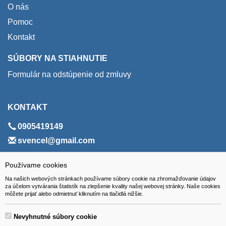
O nás
Pomoc
Kontakt
SÚBORY NA STIAHNUTIE
Formulár na odstúpenie od zmluvy
KONTAKT
0905419149
svencel@gmail.com
ADRESA
Používame cookies
Na našich webových stránkach používame súbory cookie na zhromažďovanie údajov
VEST - tech s.r.o.
za účelom vytvárania štatistík na zlepšenie kvality našej webovej stránky. Naše cookies
môžete prijať alebo odmietnuť kliknutím na tlačidlá nižšie.
Hviezdoslavova 280/6, 965 01 Žiar nad Hronom
Slovakia (Slovak Republic)
Nevyhnutné súbory cookie