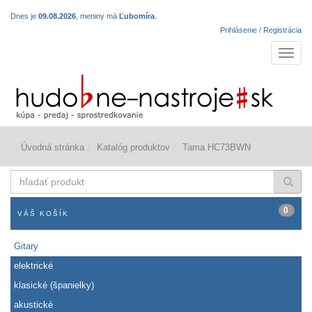
Dnes je
09.08.2026
, meniny má
Ľubomíra
.
Prihlásenie / Registrácia
Navigá
Úvodná stránka
Katalóg produktov
Tama HC73BWN
hľadať
produkt
0
VÁŠ KOŠÍK
Gitary
elektrické
klasické (španielky)
akustické