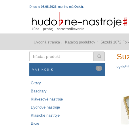
Dnes je
08.08.2026
, meniny má
Oskár
.
Úvodná stránka
Katalóg produktov
Suzuki 1072 Fol
hľadať
Suz
produkt
vytlačiť
0
VÁŠ KOŠÍK
Gitary
Basgitary
Klávesové nástroje
Dychové nástroje
Klasické nástroje
Bicie