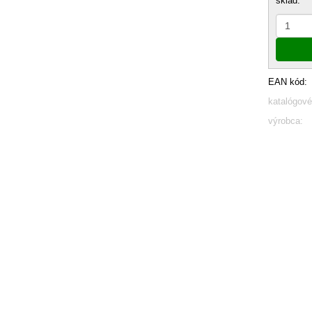
sklad:
EAN kód:
katalógové
výrobca: