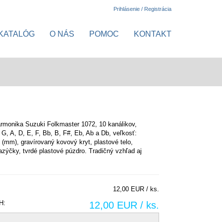
Prihlásenie / Registrácia
KATALÓG
O NÁS
POMOC
KONTAKT
rmonika Suzuki Folkmaster 1072, 10 kanálikov,
, G, A, D, E, F, Bb, B, F#, Eb, Ab a Db, veľkosť:
(mm), gravírovaný kovový kryt, plastové telo,
azýčky, tvrdé plastové púzdro. Tradičný vzhľad aj
12,00 EUR / ks.
H:
12,00 EUR / ks.