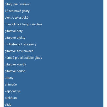
gitary pre ľavákov
12 strunové gitary
elektro-akustické
mandolíny / banjo / ukulele
gitarové sety
gitarové efekty
multiefekty / procesory
gitarové zosiľňovače
kombá pre akustické gitary
gitarové kombá
gitarové bedne
struny
snímače
kapodastre
brnkátka
slide