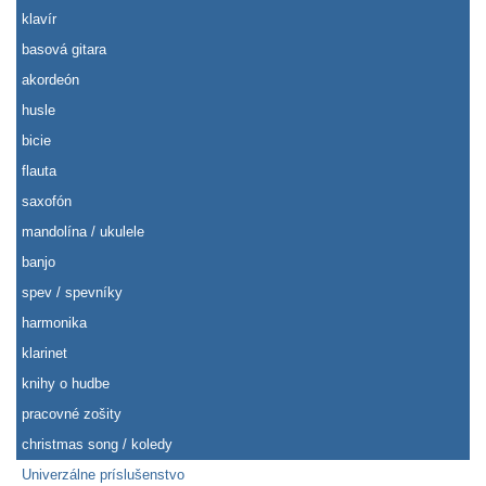
klavír
basová gitara
akordeón
husle
bicie
flauta
saxofón
mandolína / ukulele
banjo
spev / spevníky
harmonika
klarinet
knihy o hudbe
pracovné zošity
christmas song / koledy
Univerzálne príslušenstvo