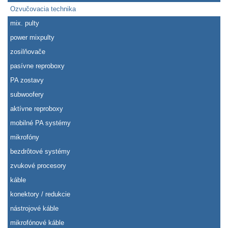
Ozvučovacia technika
mix. pulty
power mixpulty
zosilňovače
pasívne reproboxy
PA zostavy
subwoofery
aktívne reproboxy
mobilné PA systémy
mikrofóny
bezdrôtové systémy
zvukové procesory
káble
konektory / redukcie
nástrojové káble
mikrofónové káble