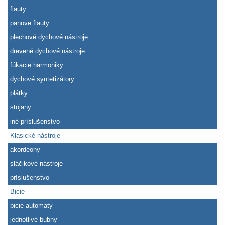
flauty
panove flauty
plechové dychové nástroje
drevené dychové nástroje
fúkacie harmoniky
dychové syntetizátory
plátky
stojany
iné príslušenstvo
Klasické nástroje
akordeony
sláčikové nástroje
príslušenstvo
Bicie
bicie automaty
jednotlivé bubny