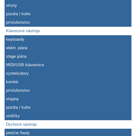
struny
púzdra / kufre
príslušenstvo
Klávesové nástroje
keyboardy
elektr. piána
stage piána
MIDI/USB klávesnice
syntetizátory
kombá
príslušenstvo
stojany
púzdra / kufre
stoličky
Dychové nástroje
priečne flauty