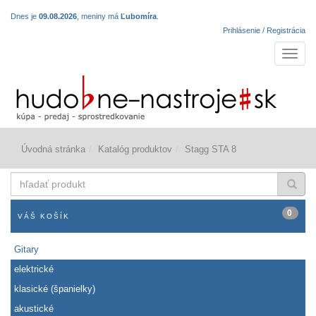
Dnes je
09.08.2026
, meniny má
Ľubomíra
.
Prihlásenie / Registrácia
Navigá
Úvodná stránka
Katalóg produktov
Stagg STA 8
hľadať
produkt
0
VÁŠ KOŠÍK
Gitary
elektrické
klasické (španielky)
akustické