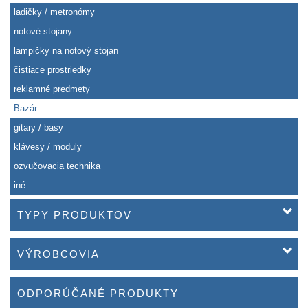
ladičky / metronómy
notové stojany
lampičky na notový stojan
čistiace prostriedky
reklamné predmety
Bazár
gitary / basy
klávesy / moduly
ozvučovacia technika
iné ...
TYPY PRODUKTOV
VÝROBCOVIA
ODPORÚČANÉ PRODUKTY