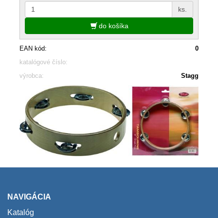
ks.
do košíka
EAN kód:
0
katalógové číslo:
výrobca:
Stagg
NAVIGÁCIA
Katalóg