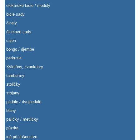
elektrické bicie / moduly
bicie sady
činely
činelové sady
cajon
bongo / djembe
perkusie
Xylofóny, zvonkohry
tamburíny
stoličky
stojany
pedále / dvojpedále
blany
paličky / metličky
púzdra
iné príslušenstvo