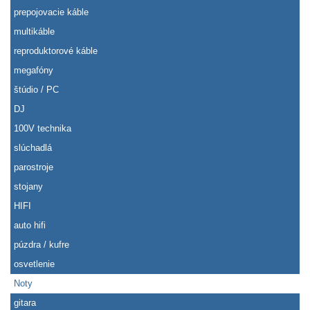
prepojovacie káble
multikáble
reproduktorové káble
megafóny
štúdio / PC
DJ
100V technika
slúchadlá
parostroje
stojany
HIFI
auto hifi
púzdra / kufre
osvetlenie
Noty
gitara