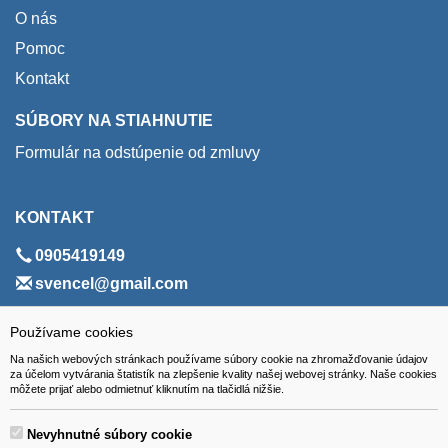
O nás
Pomoc
Kontakt
SÚBORY NA STIAHNUTIE
Formulár na odstúpenie od zmluvy
KONTAKT
0905419149
svencel@gmail.com
ADRESA
Používame cookies
Na našich webových stránkach používame súbory cookie na zhromažďovanie údajov
VEST - tech s.r.o.
za účelom vytvárania štatistík na zlepšenie kvality našej webovej stránky. Naše cookies
môžete prijať alebo odmietnuť kliknutím na tlačidlá nižšie.
Hviezdoslavova 280/6, 965 01 Žiar nad Hronom
Slovakia (Slovak Republic)
Nevyhnutné súbory cookie