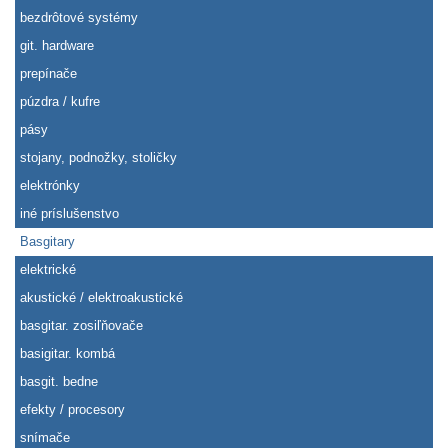
bezdrôtové systémy
git. hardware
prepínače
púzdra / kufre
pásy
stojany, podnožky, stoličky
elektrónky
iné príslušenstvo
Basgitary
elektrické
akustické / elektroakustické
basgitar. zosiľňovače
basigitar. kombá
basgit. bedne
efekty / procesory
snímače