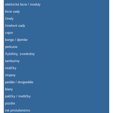
elektrické bicie / moduly
bicie sady
činely
činelové sady
cajon
bongo / djembe
perkusie
Xylofóny, zvonkohry
tamburíny
stoličky
stojany
pedále / dvojpedále
blany
paličky / metličky
púzdra
iné príslušenstvo