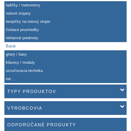
ladičky / metronómy
notové stojany
lampičky na notový stojan
čistiace prostriedky
reklamné predmety
Bazár
gitary / basy
klávesy / moduly
ozvučovacia technika
iné ...
TYPY PRODUKTOV
VÝROBCOVIA
ODPORÚČANÉ PRODUKTY