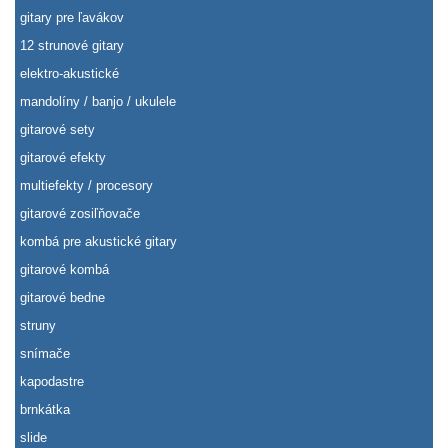
gitary pre ľavákov
12 strunové gitary
elektro-akustické
mandolíny / banjo / ukulele
gitarové sety
gitarové efekty
multiefekty / procesory
gitarové zosiľňovače
kombá pre akustické gitary
gitarové kombá
gitarové bedne
struny
snímače
kapodastre
brnkátka
slide