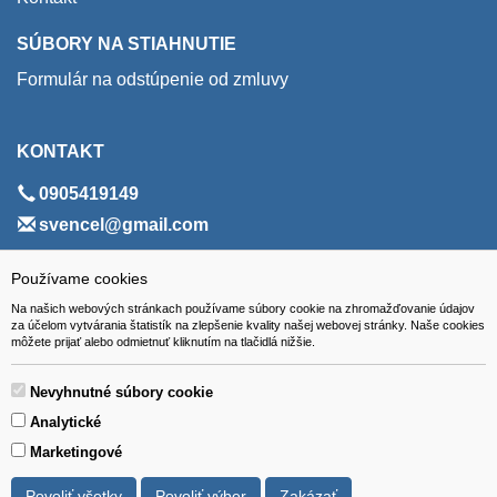
SÚBORY NA STIAHNUTIE
Formulár na odstúpenie od zmluvy
KONTAKT
0905419149
svencel@gmail.com
ADRESA
Používame cookies
Na našich webových stránkach používame súbory cookie na zhromažďovanie údajov
VEST - tech s.r.o.
za účelom vytvárania štatistík na zlepšenie kvality našej webovej stránky. Naše cookies
môžete prijať alebo odmietnuť kliknutím na tlačidlá nižšie.
Hviezdoslavova 280/6, 965 01 Žiar nad Hronom
Slovakia (Slovak Republic)
Nevyhnutné súbory cookie
Analytické
Marketingové
Povoliť všetky
Povoliť výber
Zakázať