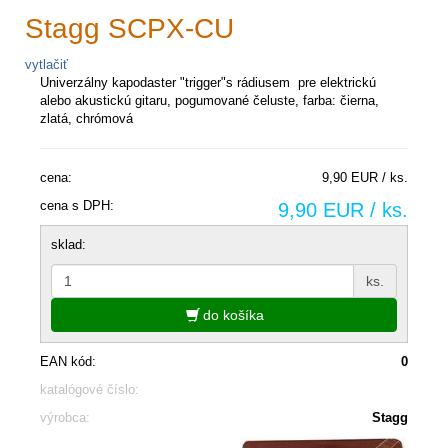
Stagg SCPX-CU
vytlačiť
Univerzálny kapodaster "trigger"s rádiusem pre elektrickú
alebo akustickú gitaru, pogumované čeluste, farba: čierna,
zlatá, chrómová
cena:
9,90 EUR / ks.
cena s DPH:
9,90 EUR / ks.
sklad:
ks.
do košíka
EAN kód:
0
katalógové číslo:
výrobca:
Stagg