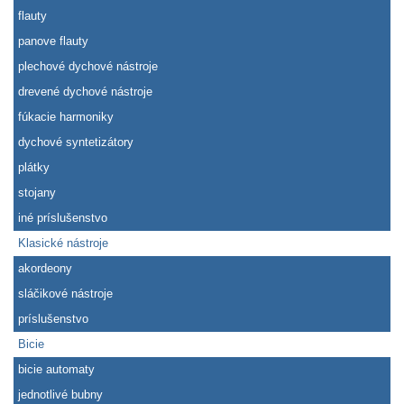
flauty
panove flauty
plechové dychové nástroje
drevené dychové nástroje
fúkacie harmoniky
dychové syntetizátory
plátky
stojany
iné príslušenstvo
Klasické nástroje
akordeony
sláčikové nástroje
príslušenstvo
Bicie
bicie automaty
jednotlivé bubny