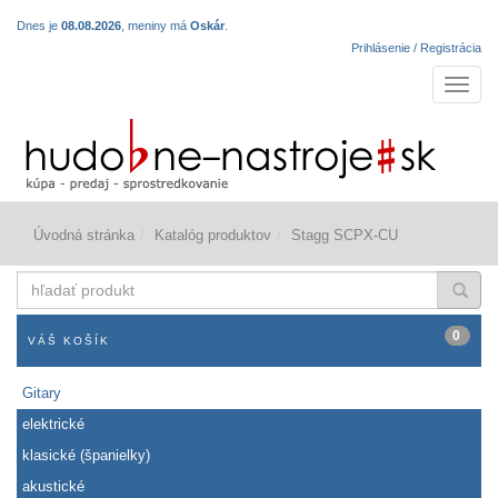
Dnes je
08.08.2026
, meniny má
Oskár
.
Prihlásenie / Registrácia
Navigá
Úvodná stránka
Katalóg produktov
Stagg SCPX-CU
hľadať
produkt
0
VÁŠ KOŠÍK
Gitary
elektrické
klasické (španielky)
akustické