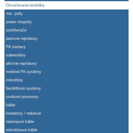
Ozvučovacia technika
mix. pulty
power mixpulty
zosilňovače
pasívne reproboxy
PA zostavy
subwoofery
aktívne reproboxy
mobilné PA systémy
mikrofóny
bezdrôtové systémy
zvukové procesory
káble
konektory / redukcie
nástrojové káble
mikrofónové káble