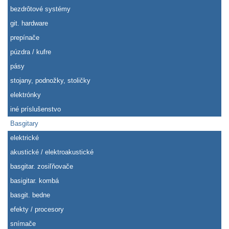
bezdrôtové systémy
git. hardware
prepínače
púzdra / kufre
pásy
stojany, podnožky, stoličky
elektrónky
iné príslušenstvo
Basgitary
elektrické
akustické / elektroakustické
basgitar. zosiľňovače
basigitar. kombá
basgit. bedne
efekty / procesory
snímače