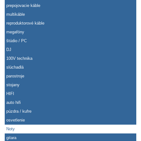
prepojovacie káble
multikáble
reproduktorové káble
megafóny
štúdio / PC
DJ
100V technika
slúchadlá
parostroje
stojany
HIFI
auto hifi
púzdra / kufre
osvetlenie
Noty
gitara