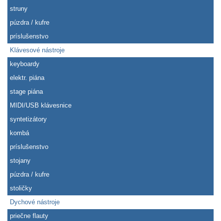
struny
púzdra / kufre
príslušenstvo
Klávesové nástroje
keyboardy
elektr. piána
stage piána
MIDI/USB klávesnice
syntetizátory
kombá
príslušenstvo
stojany
púzdra / kufre
stoličky
Dychové nástroje
priečne flauty