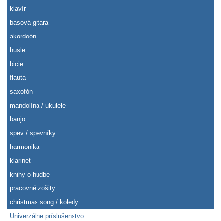
klavír
basová gitara
akordeón
husle
bicie
flauta
saxofón
mandolína / ukulele
banjo
spev / spevníky
harmonika
klarinet
knihy o hudbe
pracovné zošity
christmas song / koledy
Univerzálne príslušenstvo