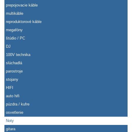
prepojovacie káble
multikáble
reproduktorové káble
megafóny
štúdio / PC
DJ
100V technika
slúchadlá
parostroje
stojany
HIFI
auto hifi
púzdra / kufre
osvetlenie
Noty
gitara