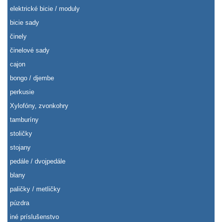
elektrické bicie / moduly
bicie sady
činely
činelové sady
cajon
bongo / djembe
perkusie
Xylofóny, zvonkohry
tamburíny
stoličky
stojany
pedále / dvojpedále
blany
paličky / metličky
púzdra
iné príslušenstvo