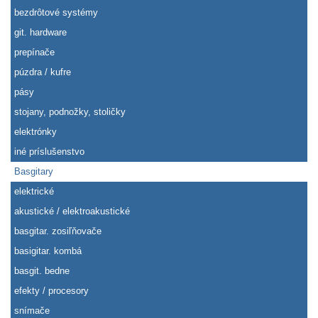
bezdrôtové systémy
git. hardware
prepínače
púzdra / kufre
pásy
stojany, podnožky, stoličky
elektrónky
iné príslušenstvo
Basgitary
elektrické
akustické / elektroakustické
basgitar. zosiľňovače
basigitar. kombá
basgit. bedne
efekty / procesory
snímače