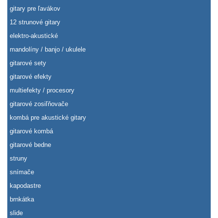
gitary pre ľavákov
12 strunové gitary
elektro-akustické
mandolíny / banjo / ukulele
gitarové sety
gitarové efekty
multiefekty / procesory
gitarové zosiľňovače
kombá pre akustické gitary
gitarové kombá
gitarové bedne
struny
snímače
kapodastre
brnkátka
slide