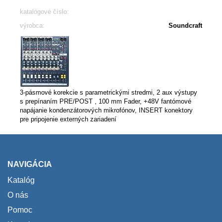
katalógové číslo:
výrobca:
Soundcraft
3-pásmové korekcie s parametrickými stredmi, 2 aux výstupy
s prepínaním PRE/POST , 100 mm Fader, +48V fantómové
napájanie kondenzátorových mikrofónov, INSERT konektory
pre pripojenie externých zariadení
NAVIGÁCIA
Katalóg
O nás
Pomoc