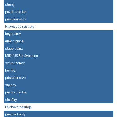
struny
púzdra / kufre
príslušenstvo
Klávesové nástroje
keyboardy
elektr. piána
stage piána
MIDI/USB klávesnice
syntetizátory
kombá
príslušenstvo
stojany
púzdra / kufre
stoličky
Dychové nástroje
priečne flauty