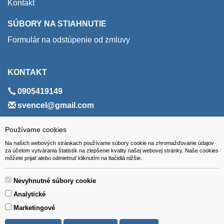
Kontakt
SÚBORY NA STIAHNUTIE
Formulár na odstúpenie od zmluvy
KONTAKT
0905419149
svencel@gmail.com
ADRESA
Používame cookies
Na našich webových stránkach používame súbory cookie na zhromažďovanie údajov
VEST - tech s.r.o.
za účelom vytvárania štatistík na zlepšenie kvality našej webovej stránky. Naše cookies
môžete prijať alebo odmietnuť kliknutím na tlačidlá nižšie.
Hviezdoslavova 280/6, 965 01 Žiar nad Hronom
Slovakia (Slovak Republic)
Nevyhnutné súbory cookie
Analytické
Marketingové