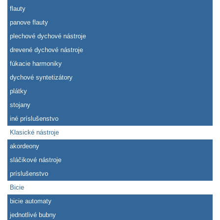
flauty
panove flauty
plechové dychové nástroje
drevené dychové nástroje
fúkacie harmoniky
dychové syntetizátory
plátky
stojany
iné príslušenstvo
Klasické nástroje
akordeony
sláčikové nástroje
príslušenstvo
Bicie
bicie automaty
jednotlivé bubny