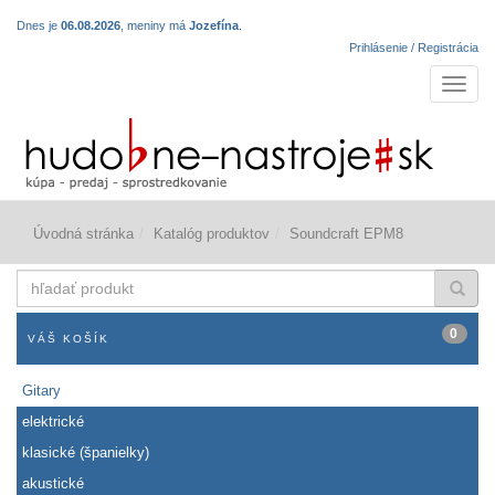
Dnes je
06.08.2026
, meniny má
Jozefína
.
Prihlásenie / Registrácia
Navigá
Úvodná stránka
Katalóg produktov
Soundcraft EPM8
hľadať
produkt
0
VÁŠ KOŠÍK
Gitary
elektrické
klasické (španielky)
akustické