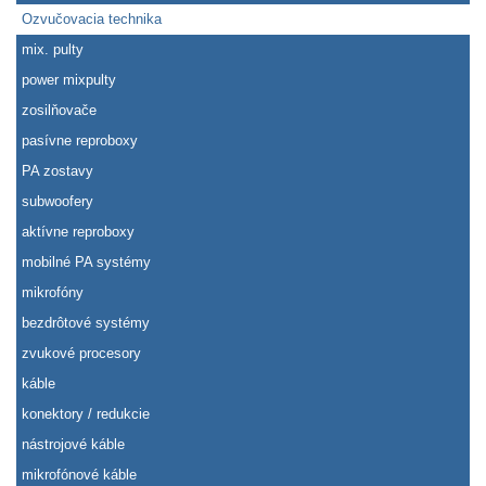
Ozvučovacia technika
mix. pulty
power mixpulty
zosilňovače
pasívne reproboxy
PA zostavy
subwoofery
aktívne reproboxy
mobilné PA systémy
mikrofóny
bezdrôtové systémy
zvukové procesory
káble
konektory / redukcie
nástrojové káble
mikrofónové káble