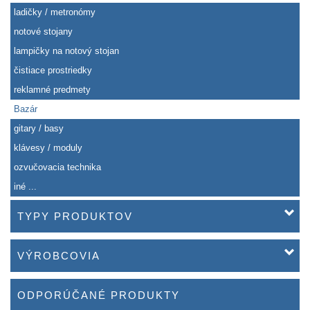
ladičky / metronómy
notové stojany
lampičky na notový stojan
čistiace prostriedky
reklamné predmety
Bazár
gitary / basy
klávesy / moduly
ozvučovacia technika
iné ...
TYPY PRODUKTOV
VÝROBCOVIA
ODPORÚČANÉ PRODUKTY