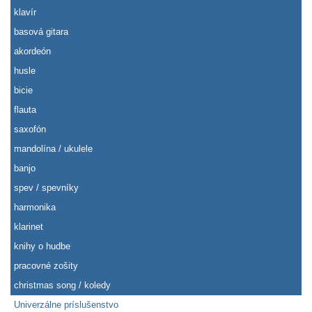
klavír
basová gitara
akordeón
husle
bicie
flauta
saxofón
mandolína / ukulele
banjo
spev / spevníky
harmonika
klarinet
knihy o hudbe
pracovné zošity
christmas song / koledy
Univerzálne príslušenstvo