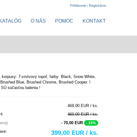
Prihlásenie / Registrácia
KATALÓG
O NÁS
POMOC
KONTAKT
, korpusy: 7-vrstvový topoľ, farby: Black, Snow White,
 Brushed Blue, Brushed Chrome, Brushed Cooper.
!
 SÚ súčasťou balenia !
469,00 EUR / ks.
H:
469,00 EUR / ks.
suma):
- 70,00 EUR
- 15%
ave:
399,00 EUR / ks.