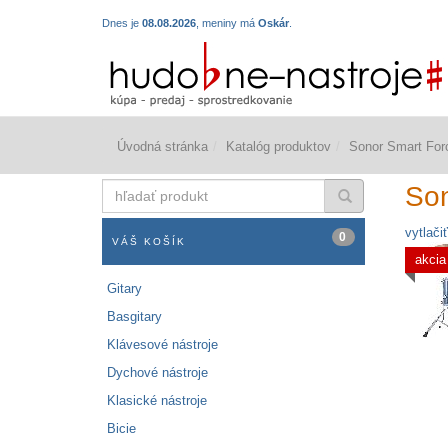
Dnes je
08.08.2026
, meniny má
Oskár
.
Úvodná stránka
Katalóg produktov
Sonor Smart For
hľadať
Son
produkt
vytlačiť
0
VÁŠ KOŠÍK
akcia
Gitary
Basgitary
Klávesové nástroje
Dychové nástroje
Klasické nástroje
Bicie