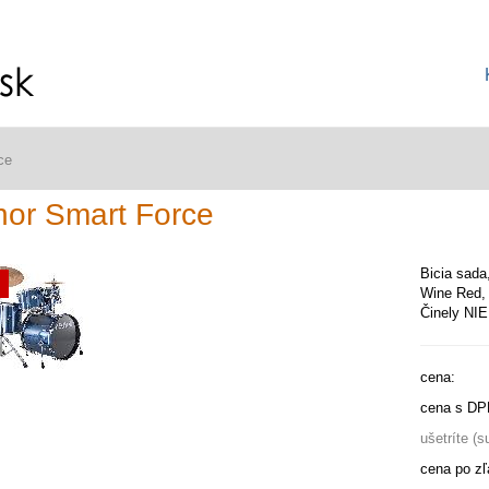
ce
or Smart Force
Bicia sada
Wine Red,
Činely NIE
cena:
cena s DP
ušetríte (
cena po zľ