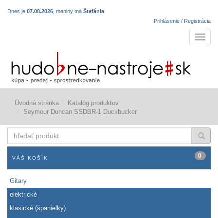
Dnes je
07.08.2026
, meniny má
Štefánia
.
Prihlásenie / Registrácia
Navigá
Úvodná stránka
Katalóg produktov
Seymour Duncan SSDBR-1 Duckbucker
hľadať
produkt
0
VÁŠ KOŠÍK
Gitary
elektrické
klasické (španielky)