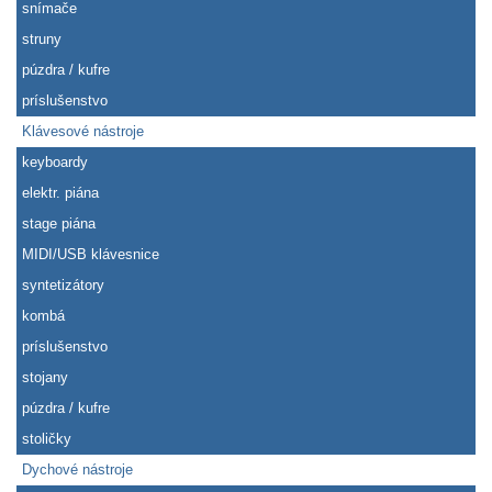
snímače
struny
púzdra / kufre
príslušenstvo
Klávesové nástroje
keyboardy
elektr. piána
stage piána
MIDI/USB klávesnice
syntetizátory
kombá
príslušenstvo
stojany
púzdra / kufre
stoličky
Dychové nástroje