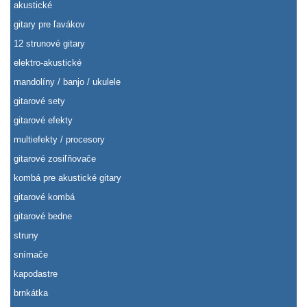
akustické
gitary pre ľavákov
12 strunové gitary
elektro-akustické
mandolíny / banjo / ukulele
gitarové sety
gitarové efekty
multiefekty / procesory
gitarové zosiľňovače
kombá pre akustické gitary
gitarové kombá
gitarové bedne
struny
snímače
kapodastre
brnkátka