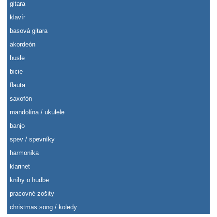
gitara
klavír
basová gitara
akordeón
husle
bicie
flauta
saxofón
mandolína / ukulele
banjo
spev / spevníky
harmonika
klarinet
knihy o hudbe
pracovné zošity
christmas song / koledy