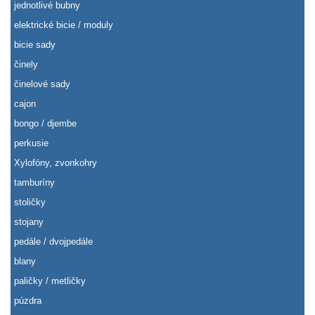
jednotlivé bubny
elektrické bicie / moduly
bicie sady
činely
činelové sady
cajon
bongo / djembe
perkusie
Xylofóny, zvonkohry
tamburíny
stoličky
stojany
pedále / dvojpedále
blany
paličky / metličky
púzdra