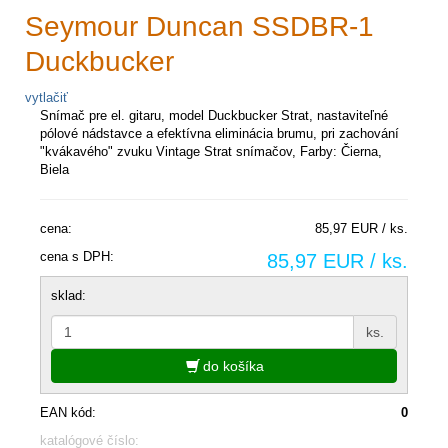
Seymour Duncan SSDBR-1
Duckbucker
vytlačiť
Snímač pre el. gitaru, model Duckbucker Strat, nastaviteľné
pólové nádstavce a efektívna eliminácia brumu, pri zachování
"kvákavého" zvuku Vintage Strat snímačov, Farby: Čierna,
Biela
cena:
85,97 EUR / ks.
cena s DPH:
85,97 EUR / ks.
sklad:
ks.
do košíka
EAN kód:
0
katalógové číslo: