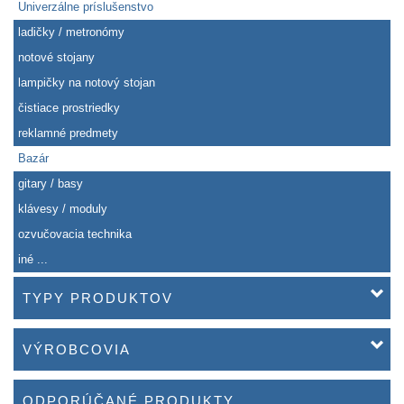
Univerzálne príslušenstvo
ladičky / metronómy
notové stojany
lampičky na notový stojan
čistiace prostriedky
reklamné predmety
Bazár
gitary / basy
klávesy / moduly
ozvučovacia technika
iné ...
TYPY PRODUKTOV
VÝROBCOVIA
ODPORÚČANÉ PRODUKTY