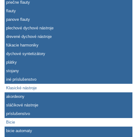
priečne flauty
flauty
panove flauty
plechové dychové nástroje
drevené dychové nástroje
fúkacie harmoniky
dychové syntetizátory
plátky
stojany
iné príslušenstvo
Klasické nástroje
akordeony
sláčikové nástroje
príslušenstvo
Bicie
bicie automaty