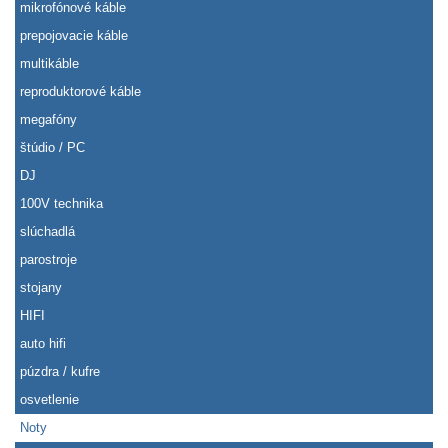
mikrofónové káble
prepojovacie káble
multikáble
reproduktorové káble
megafóny
štúdio / PC
DJ
100V technika
slúchadlá
parostroje
stojany
HIFI
auto hifi
púzdra / kufre
osvetlenie
Noty