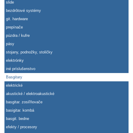
slide
bezdrôtové systémy
git. hardware
prepínače
púzdra / kufre
pásy
stojany, podnožky, stoličky
elektrónky
iné príslušenstvo
Basgitary
elektrické
akustické / elektroakustické
basgitar. zosiľňovače
basigitar. kombá
basgit. bedne
efekty / procesory