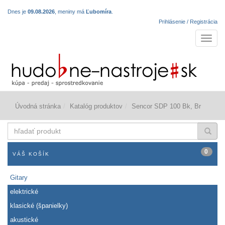
Dnes je
09.08.2026
, meniny má
Ľubomíra
.
Prihlásenie / Registrácia
Navigá
Úvodná stránka
Katalóg produktov
Sencor SDP 100 Bk, Br
hľadať
produkt
0
VÁŠ KOŠÍK
Gitary
elektrické
klasické (španielky)
akustické