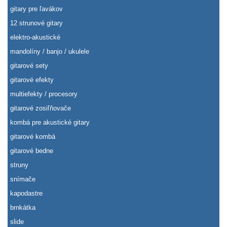
gitary pre ľavákov
12 strunové gitary
elektro-akustické
mandolíny / banjo / ukulele
gitarové sety
gitarové efekty
multiefekty / procesory
gitarové zosiľňovače
kombá pre akustické gitary
gitarové kombá
gitarové bedne
struny
snímače
kapodastre
brnkátka
slide