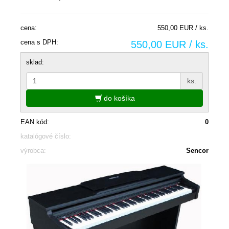
cena:
550,00 EUR / ks.
cena s DPH:
550,00 EUR / ks.
sklad:
ks.
do košíka
EAN kód:
0
katalógové číslo:
výrobca:
Sencor