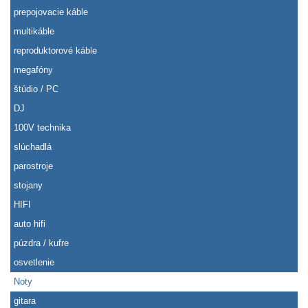
prepojovacie káble
multikáble
reproduktorové káble
megafóny
štúdio / PC
DJ
100V technika
slúchadlá
parostroje
stojany
HIFI
auto hifi
púzdra / kufre
osvetlenie
Noty
gitara