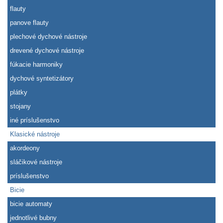
flauty
panove flauty
plechové dychové nástroje
drevené dychové nástroje
fúkacie harmoniky
dychové syntetizátory
plátky
stojany
iné príslušenstvo
Klasické nástroje
akordeony
sláčikové nástroje
príslušenstvo
Bicie
bicie automaty
jednotlivé bubny