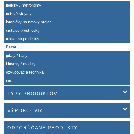
ladičky / metronómy
notové stojany
lampičky na notový stojan
čistiace prostriedky
reklamné predmety
Bazár
gitary / basy
klávesy / moduly
ozvučovacia technika
iné ...
TYPY PRODUKTOV
VÝROBCOVIA
ODPORÚČANÉ PRODUKTY