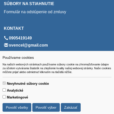
SÚBORY NA STIAHNUTIE
Formulár na odstúpenie od zmluvy
KONTAKT
0905419149
svencel@gmail.com
ADRESA
Používame cookies
Na našich webových stránkach používame súbory cookie na zhromažďovanie údajov
VEST - tech s.r.o.
za účelom vytvárania štatistík na zlepšenie kvality našej webovej stránky. Naše cookies
môžete prijať alebo odmietnuť kliknutím na tlačidlá nižšie.
Hviezdoslavova 280/6, 965 01 Žiar nad Hronom
Slovakia (Slovak Republic)
Nevyhnutné súbory cookie
Analytické
Marketingové
Povoliť všetky
Povoliť výber
Zakázať
Všetky ceny sú uvádzané vrátane DPH.