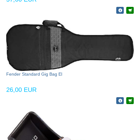
Fender Standard Gig Bag El
26,00 EUR