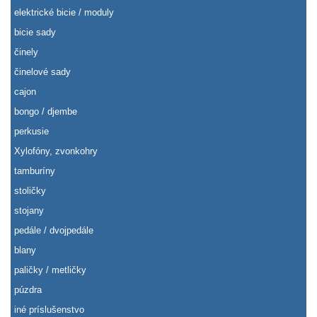
elektrické bicie / moduly
bicie sady
činely
činelové sady
cajon
bongo / djembe
perkusie
Xylofóny, zvonkohry
tamburíny
stoličky
stojany
pedále / dvojpedále
blany
paličky / metličky
púzdra
iné príslušenstvo