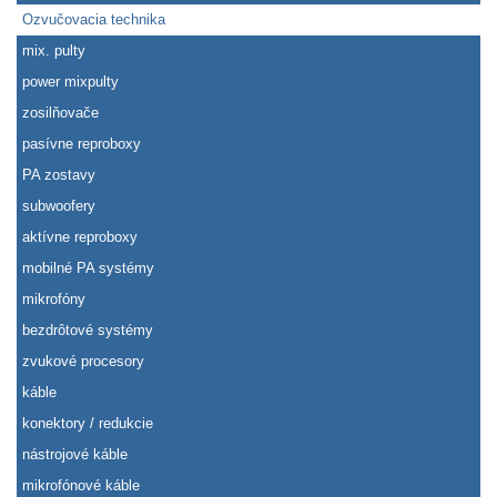
Ozvučovacia technika
mix. pulty
power mixpulty
zosilňovače
pasívne reproboxy
PA zostavy
subwoofery
aktívne reproboxy
mobilné PA systémy
mikrofóny
bezdrôtové systémy
zvukové procesory
káble
konektory / redukcie
nástrojové káble
mikrofónové káble