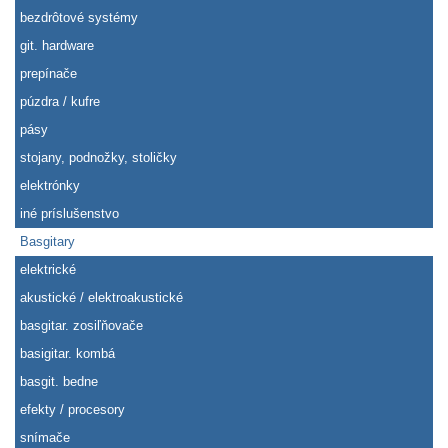
bezdrôtové systémy
git. hardware
prepínače
púzdra / kufre
pásy
stojany, podnožky, stoličky
elektrónky
iné príslušenstvo
Basgitary
elektrické
akustické / elektroakustické
basgitar. zosiľňovače
basigitar. kombá
basgit. bedne
efekty / procesory
snímače