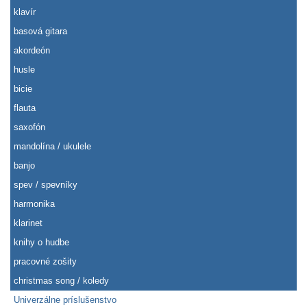
klavír
basová gitara
akordeón
husle
bicie
flauta
saxofón
mandolína / ukulele
banjo
spev / spevníky
harmonika
klarinet
knihy o hudbe
pracovné zošity
christmas song / koledy
Univerzálne príslušenstvo