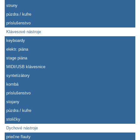
struny
púzdra / kufre
príslušenstvo
Klávesové nástroje
keyboardy
elektr. piána
stage piána
MIDI/USB klávesnice
syntetizátory
kombá
príslušenstvo
stojany
púzdra / kufre
stoličky
Dychové nástroje
priečne flauty