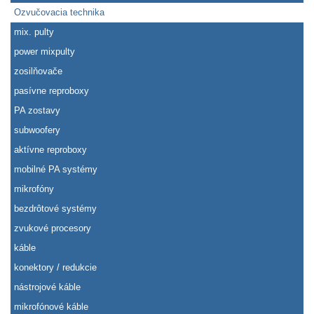
Ozvučovacia technika
mix. pulty
power mixpulty
zosilňovače
pasívne reproboxy
PA zostavy
subwoofery
aktívne reproboxy
mobilné PA systémy
mikrofóny
bezdrôtové systémy
zvukové procesory
káble
konektory / redukcie
nástrojové káble
mikrofónové káble