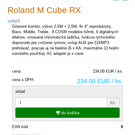
Roland M Cube RX
vytlačiť
Gitarové kombo, výkon 2,5W + 2,5W, 4x 4" reproduktory,
Bass, Middle, Treble,
8 COSM modelov kômb, 6 digitálnych
efektov, vstavaná chromatická ladička, funkcia
rytmického
doprovodu pre cvičenie rytmov, vstup AUX pre CD/MP3
prehrávač,
pracuje aj na batérie (6 x AA, maximálne 13 hodín
súvislého použitia), AC adaptér je v cene
cena:
234,00 EUR / ks.
cena s DPH:
234,00 EUR / ks.
sklad:
ks.
do košíka
EAN kód:
0