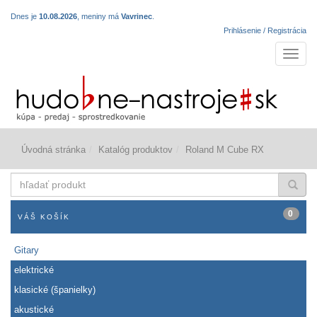
Dnes je
10.08.2026
, meniny má
Vavrinec
.
Prihlásenie / Registrácia
Navigá
Úvodná stránka
Katalóg produktov
Roland M Cube RX
hľadať
produkt
0
VÁŠ KOŠÍK
Gitary
elektrické
klasické (španielky)
akustické