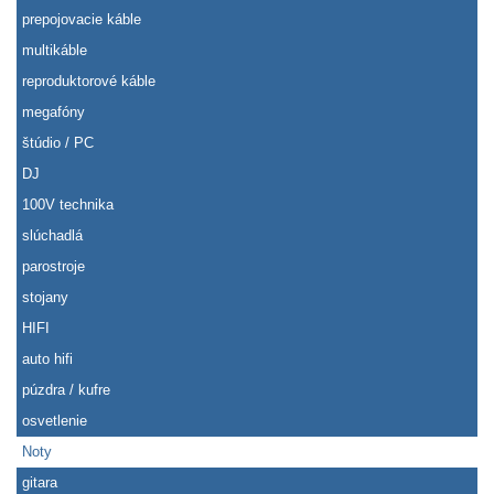
prepojovacie káble
multikáble
reproduktorové káble
megafóny
štúdio / PC
DJ
100V technika
slúchadlá
parostroje
stojany
HIFI
auto hifi
púzdra / kufre
osvetlenie
Noty
gitara