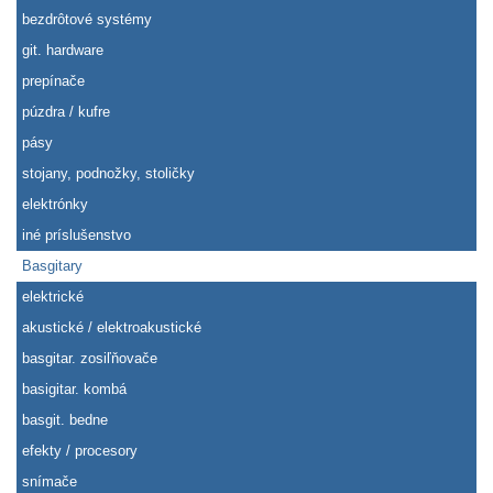
bezdrôtové systémy
git. hardware
prepínače
púzdra / kufre
pásy
stojany, podnožky, stoličky
elektrónky
iné príslušenstvo
Basgitary
elektrické
akustické / elektroakustické
basgitar. zosiľňovače
basigitar. kombá
basgit. bedne
efekty / procesory
snímače