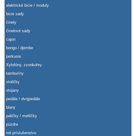
elektrické bicie / moduly
bicie sady
činely
činelové sady
cajon
bongo / djembe
perkusie
Xylofóny, zvonkohry
tamburíny
stoličky
stojany
pedále / dvojpedále
blany
paličky / metličky
púzdra
iné príslušenstvo