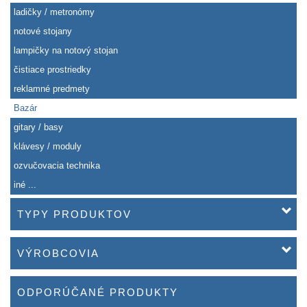
ladičky / metronómy
notové stojany
lampičky na notový stojan
čistiace prostriedky
reklamné predmety
Bazár
gitary / basy
klávesy / moduly
ozvučovacia technika
iné ...
TYPY PRODUKTOV
VÝROBCOVIA
ODPORÚČANÉ PRODUKTY