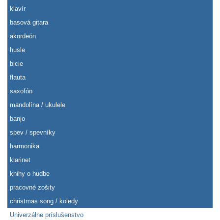
klavír
basová gitara
akordeón
husle
bicie
flauta
saxofón
mandolína / ukulele
banjo
spev / spevníky
harmonika
klarinet
knihy o hudbe
pracovné zošity
christmas song / koledy
Univerzálne príslušenstvo