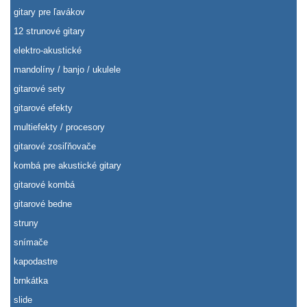
gitary pre ľavákov
12 strunové gitary
elektro-akustické
mandolíny / banjo / ukulele
gitarové sety
gitarové efekty
multiefekty / procesory
gitarové zosiľňovače
kombá pre akustické gitary
gitarové kombá
gitarové bedne
struny
snímače
kapodastre
brnkátka
slide