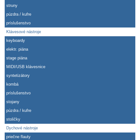
struny
púzdra / kufre
príslušenstvo
Klávesové nástroje
keyboardy
elektr. piána
stage piána
MIDI/USB klávesnice
syntetizátory
kombá
príslušenstvo
stojany
púzdra / kufre
stoličky
Dychové nástroje
priečne flauty