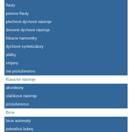
flauty
panove flauty
plechové dychové nástroje
drevené dychové nástroje
fúkacie harmoniky
dychové syntetizátory
plátky
stojany
iné príslušenstvo
Klasické nástroje
akordeony
sláčikové nástroje
príslušenstvo
Bicie
bicie automaty
jednotlivé bubny