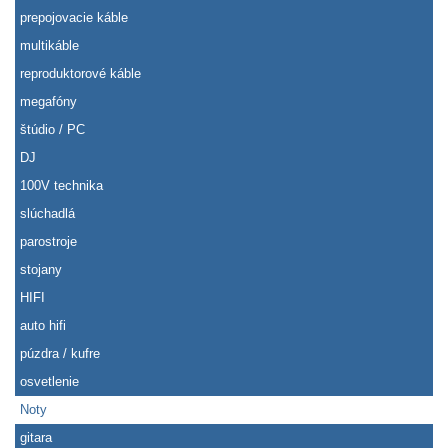
prepojovacie káble
multikáble
reproduktorové káble
megafóny
štúdio / PC
DJ
100V technika
slúchadlá
parostroje
stojany
HIFI
auto hifi
púzdra / kufre
osvetlenie
Noty
gitara