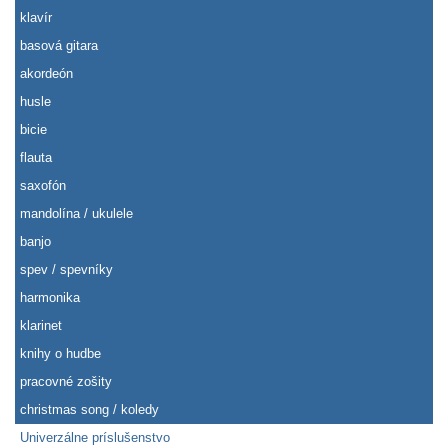
klavír
basová gitara
akordeón
husle
bicie
flauta
saxofón
mandolína / ukulele
banjo
spev / spevníky
harmonika
klarinet
knihy o hudbe
pracovné zošity
christmas song / koledy
Univerzálne príslušenstvo