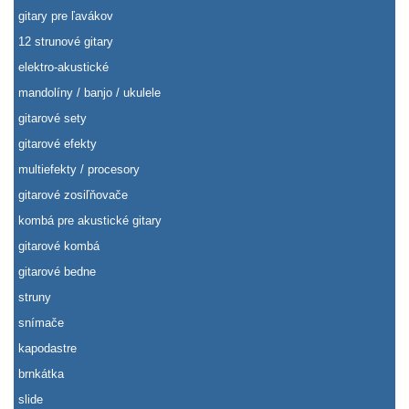
gitary pre ľavákov
12 strunové gitary
elektro-akustické
mandolíny / banjo / ukulele
gitarové sety
gitarové efekty
multiefekty / procesory
gitarové zosiľňovače
kombá pre akustické gitary
gitarové kombá
gitarové bedne
struny
snímače
kapodastre
brnkátka
slide