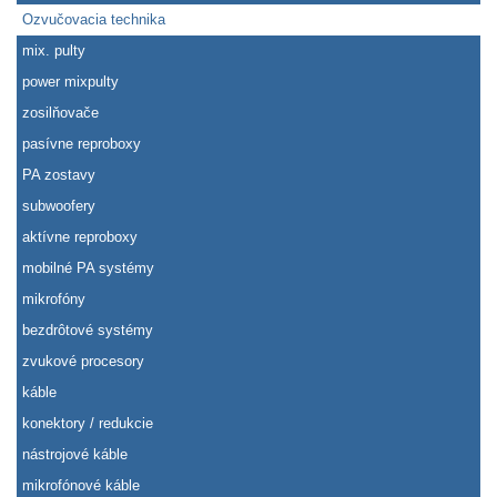
Ozvučovacia technika
mix. pulty
power mixpulty
zosilňovače
pasívne reproboxy
PA zostavy
subwoofery
aktívne reproboxy
mobilné PA systémy
mikrofóny
bezdrôtové systémy
zvukové procesory
káble
konektory / redukcie
nástrojové káble
mikrofónové káble