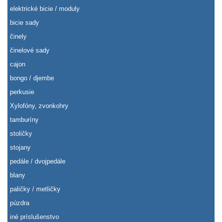
elektrické bicie / moduly
bicie sady
činely
činelové sady
cajon
bongo / djembe
perkusie
Xylofóny, zvonkohry
tamburíny
stoličky
stojany
pedále / dvojpedále
blany
paličky / metličky
púzdra
iné príslušenstvo