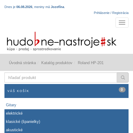
Dnes je
06.08.2026
, meniny má
Jozefína
.
Prihlásenie / Registrácia
Navigá
Úvodná stránka
Katalóg produktov
Roland HP-201
hľadať
produkt
0
VÁŠ KOŠÍK
Gitary
elektrické
klasické (španielky)
akustické