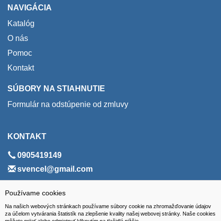
NAVIGÁCIA
Katalóg
O nás
Pomoc
Kontakt
SÚBORY NA STIAHNUTIE
Formulár na odstúpenie od zmluvy
KONTAKT
0905419149
svencel@gmail.com
ADRESA
Používame cookies
Na našich webových stránkach používame súbory cookie na zhromažďovanie údajov
VEST - tech s.r.o.
za účelom vytvárania štatistík na zlepšenie kvality našej webovej stránky. Naše cookies