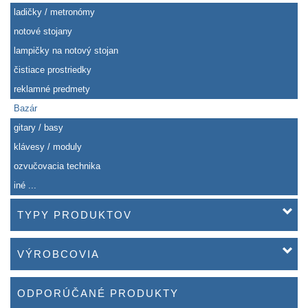
ladičky / metronómy
notové stojany
lampičky na notový stojan
čistiace prostriedky
reklamné predmety
Bazár
gitary / basy
klávesy / moduly
ozvučovacia technika
iné ...
TYPY PRODUKTOV
VÝROBCOVIA
ODPORÚČANÉ PRODUKTY