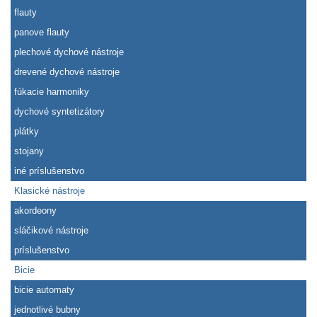
flauty
panove flauty
plechové dychové nástroje
drevené dychové nástroje
fúkacie harmoniky
dychové syntetizátory
plátky
stojany
iné príslušenstvo
Klasické nástroje
akordeony
sláčikové nástroje
príslušenstvo
Bicie
bicie automaty
jednotlivé bubny