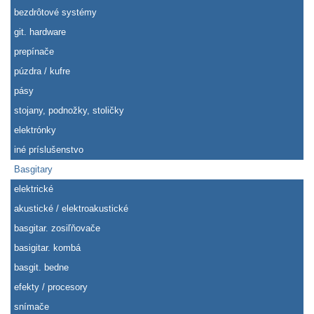
bezdrôtové systémy
git. hardware
prepínače
púzdra / kufre
pásy
stojany, podnožky, stoličky
elektrónky
iné príslušenstvo
Basgitary
elektrické
akustické / elektroakustické
basgitar. zosiľňovače
basigitar. kombá
basgit. bedne
efekty / procesory
snímače