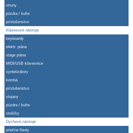
struny
púzdra / kufre
príslušenstvo
Klávesové nástroje
keyboardy
elektr. piána
stage piána
MIDI/USB klávesnice
syntetizátory
kombá
príslušenstvo
stojany
púzdra / kufre
stoličky
Dychové nástroje
priečne flauty