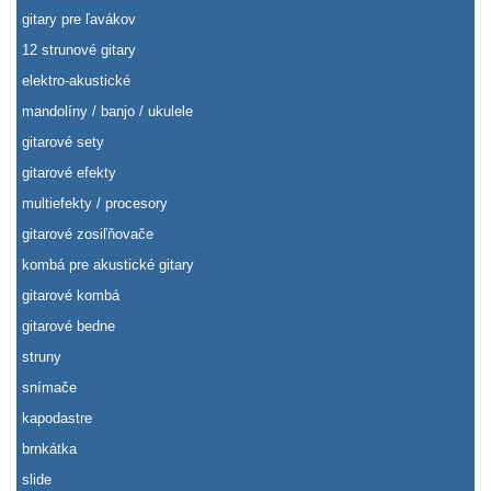
gitary pre ľavákov
12 strunové gitary
elektro-akustické
mandolíny / banjo / ukulele
gitarové sety
gitarové efekty
multiefekty / procesory
gitarové zosiľňovače
kombá pre akustické gitary
gitarové kombá
gitarové bedne
struny
snímače
kapodastre
brnkátka
slide