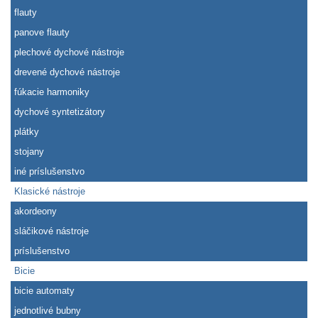
flauty
panove flauty
plechové dychové nástroje
drevené dychové nástroje
fúkacie harmoniky
dychové syntetizátory
plátky
stojany
iné príslušenstvo
Klasické nástroje
akordeony
sláčikové nástroje
príslušenstvo
Bicie
bicie automaty
jednotlivé bubny