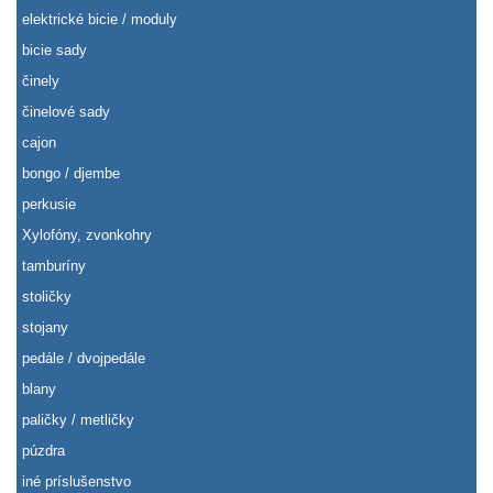
elektrické bicie / moduly
bicie sady
činely
činelové sady
cajon
bongo / djembe
perkusie
Xylofóny, zvonkohry
tamburíny
stoličky
stojany
pedále / dvojpedále
blany
paličky / metličky
púzdra
iné príslušenstvo