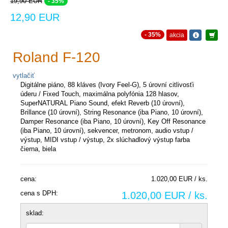
19,90 EUR
- 35%
12,90 EUR
- 35%
akcia
Roland F-120
vytlačiť
Digitálne piáno, 88 kláves (Ivory Feel-G), 5 úrovní citlivosťi
úderu / Fixed Touch, maximálna polyfónia 128 hlasov,
SuperNATURAL Piano Sound, efekt Reverb (10 úrovní),
Brillance (10 úrovní), String Resonance (iba Piano, 10 úrovní),
Damper Resonance (iba Piano, 10 úrovní), Key Off Resonance
(iba Piano, 10 úrovní), sekvencer, metronom, audio vstup /
výstup, MIDI vstup / výstup, 2x slúchadlový výstup farba
čierna, biela
cena:
1.020,00 EUR / ks.
cena s DPH:
1.020,00 EUR / ks.
sklad: