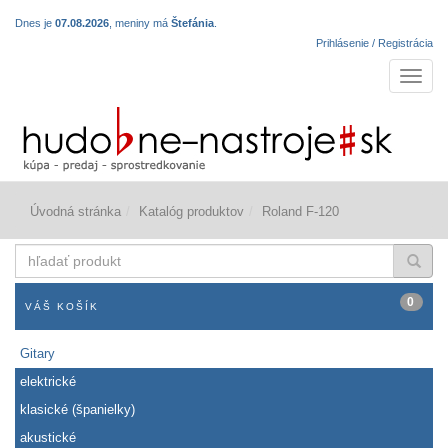
Dnes je
07.08.2026
, meniny má
Štefánia
.
Prihlásenie / Registrácia
Navigá
Úvodná stránka
Katalóg produktov
Roland F-120
hľadať
produkt
0
VÁŠ KOŠÍK
Gitary
elektrické
klasické (španielky)
akustické