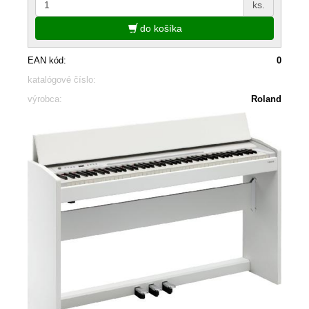
ks.
do košíka
EAN kód:
0
katalógové číslo:
výrobca:
Roland