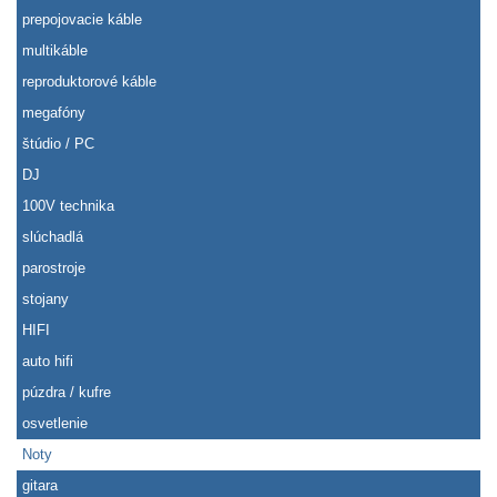
prepojovacie káble
multikáble
reproduktorové káble
megafóny
štúdio / PC
DJ
100V technika
slúchadlá
parostroje
stojany
HIFI
auto hifi
púzdra / kufre
osvetlenie
Noty
gitara