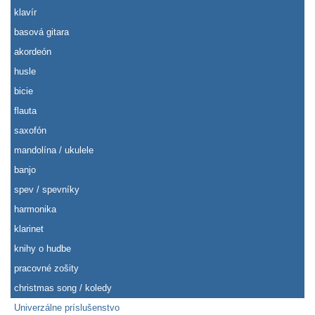
klavír
basová gitara
akordeón
husle
bicie
flauta
saxofón
mandolína / ukulele
banjo
spev / spevníky
harmonika
klarinet
knihy o hudbe
pracovné zošity
christmas song / koledy
Univerzálne príslušenstvo