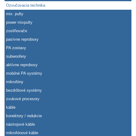
Ozvučovacia technika
mix. pulty
power mixpulty
zosilňovače
pasívne reproboxy
PA zostavy
subwoofery
aktívne reproboxy
mobilné PA systémy
mikrofóny
bezdrôtové systémy
zvukové procesory
káble
konektory / redukcie
nástrojové káble
mikrofónové káble