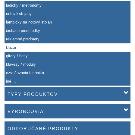
ladičky / metronómy
notové stojany
lampičky na notový stojan
čistiace prostriedky
reklamné predmety
Bazár
gitary / basy
klávesy / moduly
ozvučovacia technika
iné ...
TYPY PRODUKTOV
VÝROBCOVIA
ODPORÚČANÉ PRODUKTY