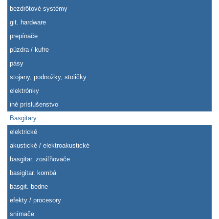
bezdrôtové systémy
git. hardware
prepínače
púzdra / kufre
pásy
stojany, podnožky, stoličky
elektrónky
iné príslušenstvo
Basgitary
elektrické
akustické / elektroakustické
basgitar. zosiľňovače
basigitar. kombá
basgit. bedne
efekty / procesory
snímače