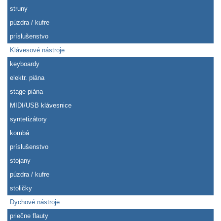
struny
púzdra / kufre
príslušenstvo
Klávesové nástroje
keyboardy
elektr. piána
stage piána
MIDI/USB klávesnice
syntetizátory
kombá
príslušenstvo
stojany
púzdra / kufre
stoličky
Dychové nástroje
priečne flauty