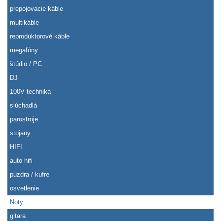
prepojovacie káble
multikáble
reproduktorové káble
megafóny
štúdio / PC
DJ
100V technika
slúchadlá
parostroje
stojany
HIFI
auto hifi
púzdra / kufre
osvetlenie
Noty
gitara