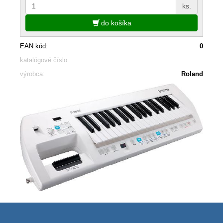
ks.
do košíka
EAN kód:
0
katalógové číslo:
výrobca:
Roland