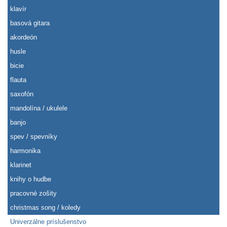
klavír
basová gitara
akordeón
husle
bicie
flauta
saxofón
mandolína / ukulele
banjo
spev / spevníky
harmonika
klarinet
knihy o hudbe
pracovné zošity
christmas song / koledy
Univerzálne príslušenstvo