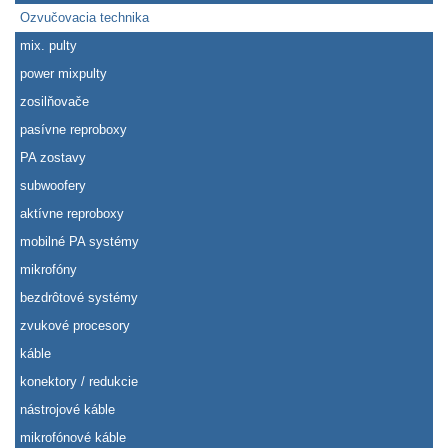
Ozvučovacia technika
mix. pulty
power mixpulty
zosilňovače
pasívne reproboxy
PA zostavy
subwoofery
aktívne reproboxy
mobilné PA systémy
mikrofóny
bezdrôtové systémy
zvukové procesory
káble
konektory / redukcie
nástrojové káble
mikrofónové káble