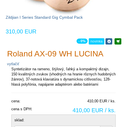
Zildjian I Series Standard Gig Cymbal Pack
310,00 EUR
- 0%
novinka
Roland AX-09 WH LUCINA
vytlačiť
Syntetizátor na rameno, štýlový, ľahký a kompaktný dizajn,
150 kvalitných zvukov (vhodných na hranie rôznych hudobných
žánrov), 37-notová klaviatúra s dynamickou citlivosťou, 128-
hlasá polyfónia, napájanie adaptérom alebo batériami
cena:
410,00 EUR / ks.
cena s DPH:
410,00 EUR / ks.
sklad: