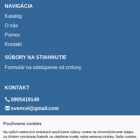
NAVIGÁCIA
Katalóg
O nás
Pomoc
Kontakt
SÚBORY NA STIAHNUTIE
Formulár na odstúpenie od zmluvy
KONTAKT
0905419149
svencel@gmail.com
ADRESA
Používame cookies
Na našich webových stránkach používame súbory cookie na zhromažďovanie údajov
VEST - tech s.r.o.
za účelom vytvárania štatistík na zlepšenie kvality našej webovej stránky. Naše cookies