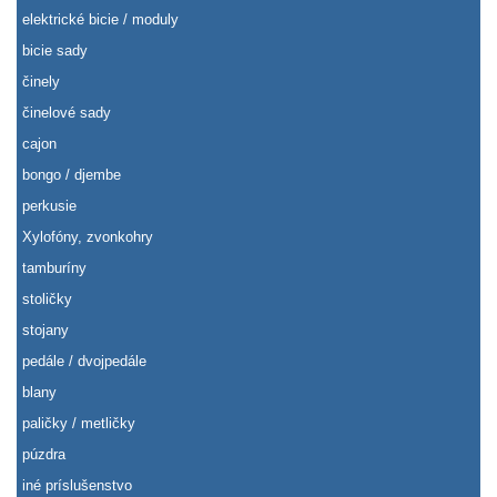
elektrické bicie / moduly
bicie sady
činely
činelové sady
cajon
bongo / djembe
perkusie
Xylofóny, zvonkohry
tamburíny
stoličky
stojany
pedále / dvojpedále
blany
paličky / metličky
púzdra
iné príslušenstvo