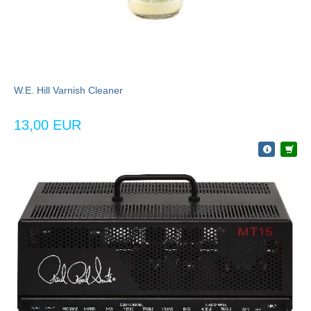
W.E. Hill Varnish Cleaner
13,00 EUR