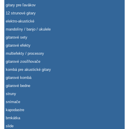
gitary pre ľavákov
12 strunové gitary
elektro-akustické
mandolíny / banjo / ukulele
gitarové sety
gitarové efekty
multiefekty / procesory
gitarové zosiľňovače
kombá pre akustické gitary
gitarové kombá
gitarové bedne
struny
snímače
kapodastre
brnkátka
slide