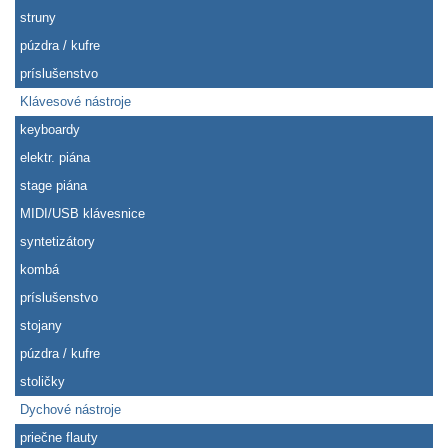
struny
púzdra / kufre
príslušenstvo
Klávesové nástroje
keyboardy
elektr. piána
stage piána
MIDI/USB klávesnice
syntetizátory
kombá
príslušenstvo
stojany
púzdra / kufre
stoličky
Dychové nástroje
priečne flauty