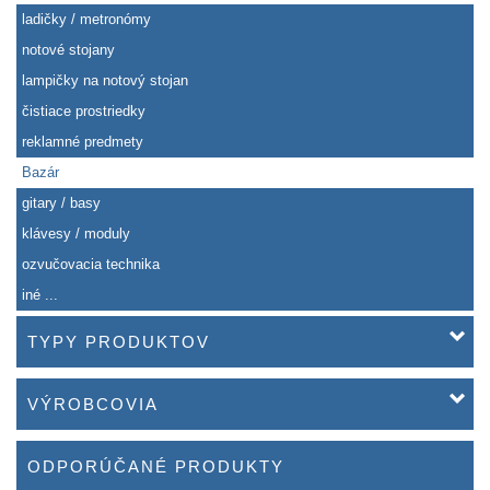
ladičky / metronómy
notové stojany
lampičky na notový stojan
čistiace prostriedky
reklamné predmety
Bazár
gitary / basy
klávesy / moduly
ozvučovacia technika
iné ...
TYPY PRODUKTOV
VÝROBCOVIA
ODPORÚČANÉ PRODUKTY