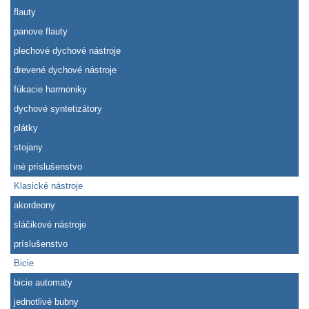
flauty
panove flauty
plechové dychové nástroje
drevené dychové nástroje
fúkacie harmoniky
dychové syntetizátory
plátky
stojany
iné príslušenstvo
Klasické nástroje
akordeony
sláčikové nástroje
príslušenstvo
Bicie
bicie automaty
jednotlivé bubny