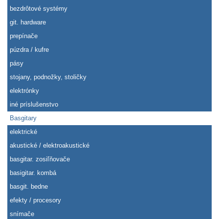
bezdrôtové systémy
git. hardware
prepínače
púzdra / kufre
pásy
stojany, podnožky, stoličky
elektrónky
iné príslušenstvo
Basgitary
elektrické
akustické / elektroakustické
basgitar. zosiľňovače
basigitar. kombá
basgit. bedne
efekty / procesory
snímače