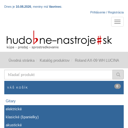
Dnes je
10.08.2026
, meniny má
Vavrinec
.
Prihlásenie / Registrácia
Navigá
Úvodná stránka
Katalóg produktov
Roland AX-09 WH LUCINA
hľadať
produkt
0
VÁŠ KOŠÍK
Gitary
elektrické
klasické (španielky)
akustické