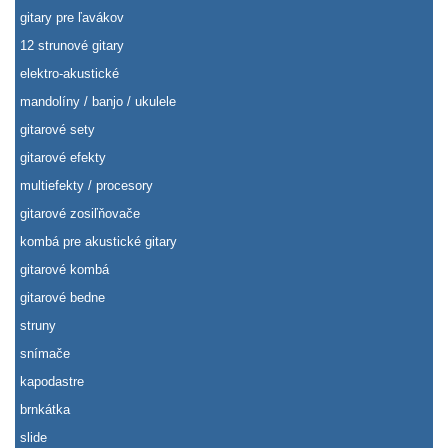
gitary pre ľavákov
12 strunové gitary
elektro-akustické
mandolíny / banjo / ukulele
gitarové sety
gitarové efekty
multiefekty / procesory
gitarové zosiľňovače
kombá pre akustické gitary
gitarové kombá
gitarové bedne
struny
snímače
kapodastre
brnkátka
slide