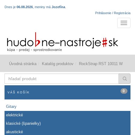
Dnes je
06.08.2026
, meniny má
Jozefína
.
Prihlásenie / Registrácia
Navigá
Úvodná stránka
Katalóg produktov
RockStrap RST 10011 W
hľadať
produkt
0
VÁŠ KOŠÍK
Gitary
elektrické
klasické (španielky)
akustické