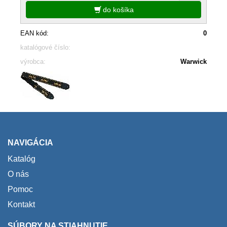
do košíka
EAN kód:
0
katalógové číslo:
výrobca:
Warwick
NAVIGÁCIA
Katalóg
O nás
Pomoc
Kontakt
SÚBORY NA STIAHNUTIE