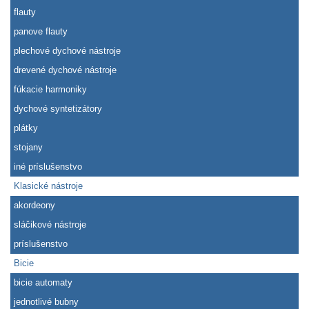
flauty
panove flauty
plechové dychové nástroje
drevené dychové nástroje
fúkacie harmoniky
dychové syntetizátory
plátky
stojany
iné príslušenstvo
Klasické nástroje
akordeony
sláčikové nástroje
príslušenstvo
Bicie
bicie automaty
jednotlivé bubny