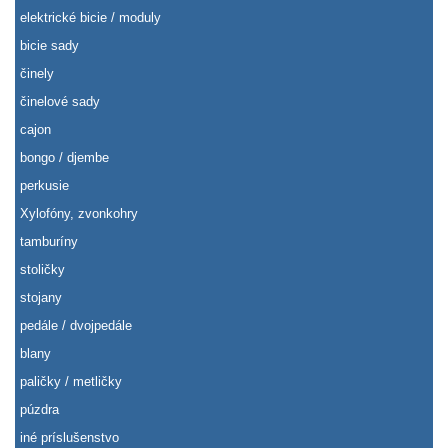
elektrické bicie / moduly
bicie sady
činely
činelové sady
cajon
bongo / djembe
perkusie
Xylofóny, zvonkohry
tamburíny
stoličky
stojany
pedále / dvojpedále
blany
paličky / metličky
púzdra
iné príslušenstvo