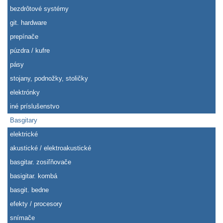
bezdrôtové systémy
git. hardware
prepínače
púzdra / kufre
pásy
stojany, podnožky, stoličky
elektrónky
iné príslušenstvo
Basgitary
elektrické
akustické / elektroakustické
basgitar. zosiľňovače
basigitar. kombá
basgit. bedne
efekty / procesory
snímače