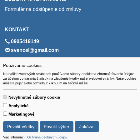
Formulár na odstúpenie od zmluvy
KONTAKT
0905419149
svencel@gmail.com
ADRESA
Používame cookies
Na našich webových stránkach používame súbory cookie na zhromažďovanie údajov
VEST - tech s.r.o.
za účelom vytvárania štatistík na zlepšenie kvality našej webovej stránky. Naše cookies
môžete prijať alebo odmietnuť kliknutím na tlačidlá nižšie.
Hviezdoslavova 280/6, 965 01 Žiar nad Hronom
Slovakia (Slovak Republic)
Nevyhnutné súbory cookie
Analytické
Marketingové
Povoliť všetky
Povoliť výber
Zakázať
Všetky ceny sú uvádzané vrátane DPH.
© 2018 GIBOX, s.r.o. • Generuje redakčný systém YGScms •
Viac informácií:
Ochrana osobných údajov