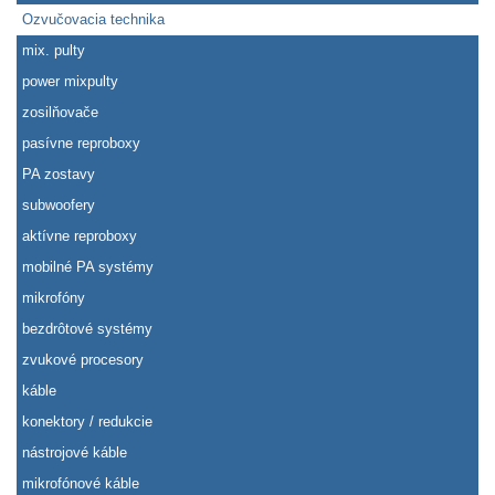
Ozvučovacia technika
mix. pulty
power mixpulty
zosilňovače
pasívne reproboxy
PA zostavy
subwoofery
aktívne reproboxy
mobilné PA systémy
mikrofóny
bezdrôtové systémy
zvukové procesory
káble
konektory / redukcie
nástrojové káble
mikrofónové káble