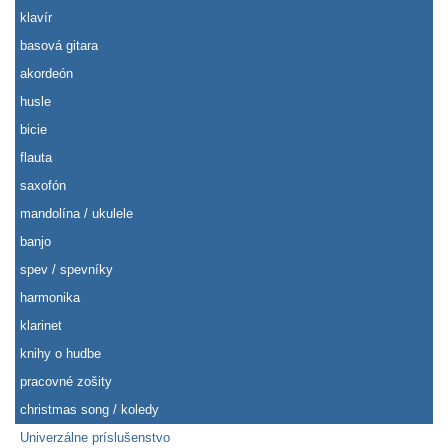
klavír
basová gitara
akordeón
husle
bicie
flauta
saxofón
mandolína / ukulele
banjo
spev / spevníky
harmonika
klarinet
knihy o hudbe
pracovné zošity
christmas song / koledy
Univerzálne príslušenstvo