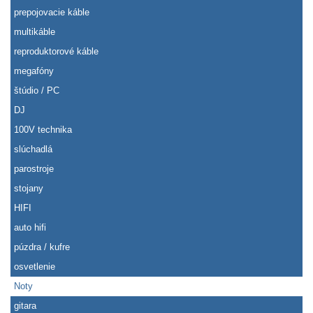
prepojovacie káble
multikáble
reproduktorové káble
megafóny
štúdio / PC
DJ
100V technika
slúchadlá
parostroje
stojany
HIFI
auto hifi
púzdra / kufre
osvetlenie
Noty
gitara