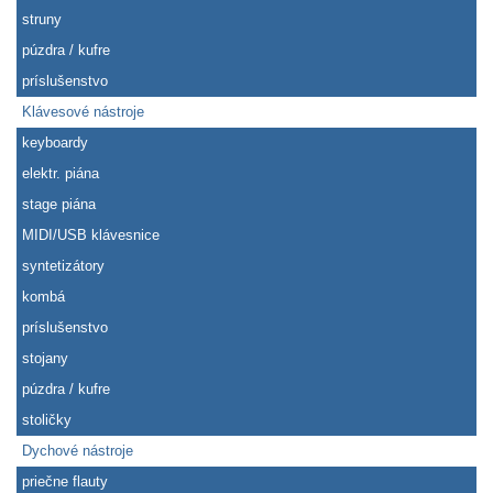
struny
púzdra / kufre
príslušenstvo
Klávesové nástroje
keyboardy
elektr. piána
stage piána
MIDI/USB klávesnice
syntetizátory
kombá
príslušenstvo
stojany
púzdra / kufre
stoličky
Dychové nástroje
priečne flauty