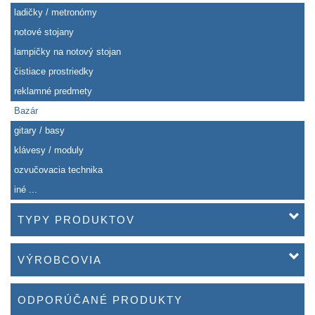
ladičky / metronómy
notové stojany
lampičky na notový stojan
čistiace prostriedky
reklamné predmety
Bazár
gitary / basy
klávesy / moduly
ozvučovacia technika
iné ...
TYPY PRODUKTOV
VÝROBCOVIA
ODPORÚČANÉ PRODUKTY