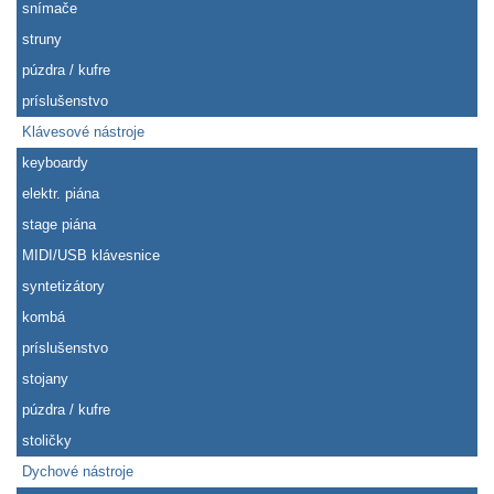
snímače
struny
púzdra / kufre
príslušenstvo
Klávesové nástroje
keyboardy
elektr. piána
stage piána
MIDI/USB klávesnice
syntetizátory
kombá
príslušenstvo
stojany
púzdra / kufre
stoličky
Dychové nástroje