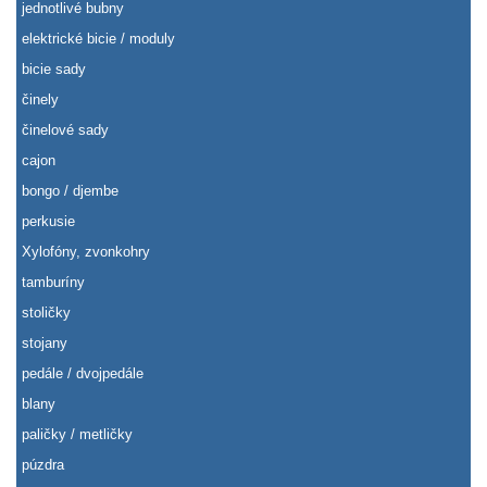
jednotlivé bubny
elektrické bicie / moduly
bicie sady
činely
činelové sady
cajon
bongo / djembe
perkusie
Xylofóny, zvonkohry
tamburíny
stoličky
stojany
pedále / dvojpedále
blany
paličky / metličky
púzdra