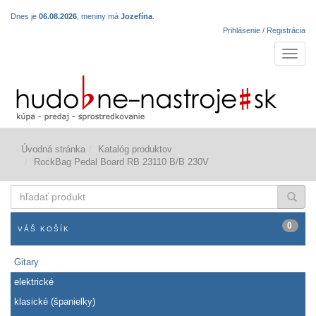
Dnes je
06.08.2026
, meniny má
Jozefína
.
Prihlásenie / Registrácia
Navigá
Úvodná stránka
Katalóg produktov
RockBag Pedal Board RB 23110 B/B 230V
hľadať
produkt
0
VÁŠ KOŠÍK
Gitary
elektrické
klasické (španielky)