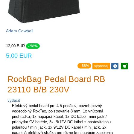
Adam Cowbell
12,00 EUR
- 58%
5,00 EUR
- 58%
výpredaj
RockBag Pedal Board RB
23110 B/B 230V
vytlačiť
Efektový pedal board pre 4-5 pedálov, povrch pevný
vodeodolný RokTex, polstrovanie 8 mm, 1x vnútorná
priehradka, 1x napájací kábel, 1x DC kábel, mini jack /
príchytka 9V batérie, 3x 9/12V DC kábel s nastavitelnou
polaritou / mini jack, 1x 9/12V DC kábel / mini jack, 2x
paraelná efektová sľučka pre rôzne konfigurácie zapojenia