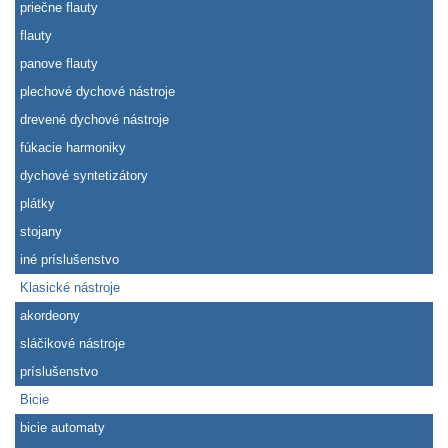
priečne flauty
flauty
panove flauty
plechové dychové nástroje
drevené dychové nástroje
fúkacie harmoniky
dychové syntetizátory
plátky
stojany
iné príslušenstvo
Klasické nástroje
akordeony
sláčikové nástroje
príslušenstvo
Bicie
bicie automaty