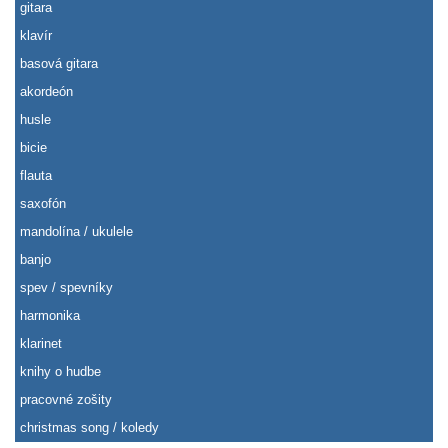
gitara
klavír
basová gitara
akordeón
husle
bicie
flauta
saxofón
mandolína / ukulele
banjo
spev / spevníky
harmonika
klarinet
knihy o hudbe
pracovné zošity
christmas song / koledy