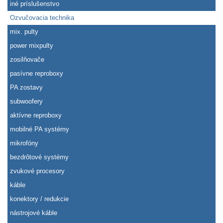
iné príslušenstvo
Ozvučovacia technika
mix. pulty
power mixpulty
zosilňovače
pasívne reproboxy
PA zostavy
subwoofery
aktívne reproboxy
mobilné PA systémy
mikrofóny
bezdrôtové systémy
zvukové procesory
káble
konektory / redukcie
nástrojové káble