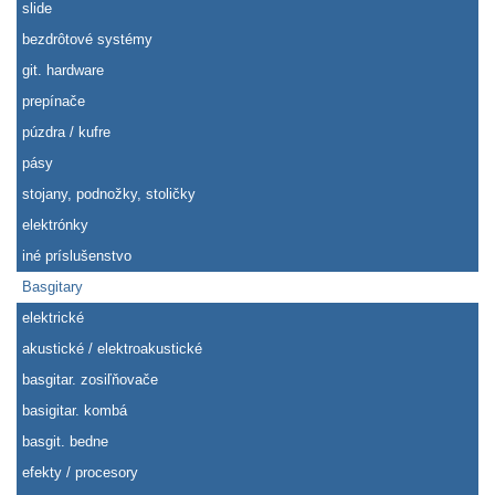
slide
bezdrôtové systémy
git. hardware
prepínače
púzdra / kufre
pásy
stojany, podnožky, stoličky
elektrónky
iné príslušenstvo
Basgitary
elektrické
akustické / elektroakustické
basgitar. zosiľňovače
basigitar. kombá
basgit. bedne
efekty / procesory