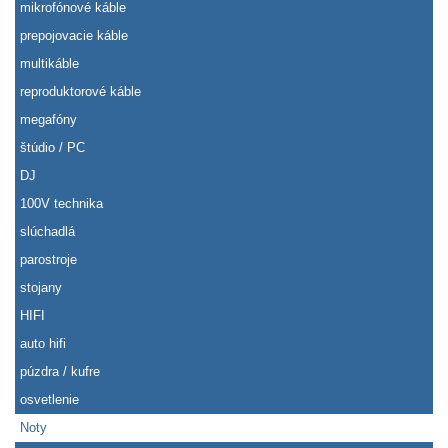
mikrofónové káble
prepojovacie káble
multikáble
reproduktorové káble
megafóny
štúdio / PC
DJ
100V technika
slúchadlá
parostroje
stojany
HIFI
auto hifi
púzdra / kufre
osvetlenie
Noty