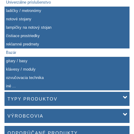
Univerzálne príslušenstvo
ladičky / metronómy
notové stojany
lampičky na notový stojan
čistiace prostriedky
reklamné predmety
Bazár
gitary / basy
klávesy / moduly
ozvučovacia technika
iné ...
TYPY PRODUKTOV
VÝROBCOVIA
ODPORÚČANÉ PRODUKTY