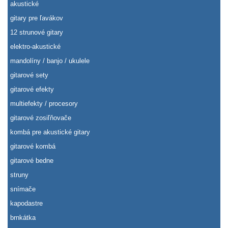
akustické
gitary pre ľavákov
12 strunové gitary
elektro-akustické
mandolíny / banjo / ukulele
gitarové sety
gitarové efekty
multiefekty / procesory
gitarové zosiľňovače
kombá pre akustické gitary
gitarové kombá
gitarové bedne
struny
snímače
kapodastre
brnkátka