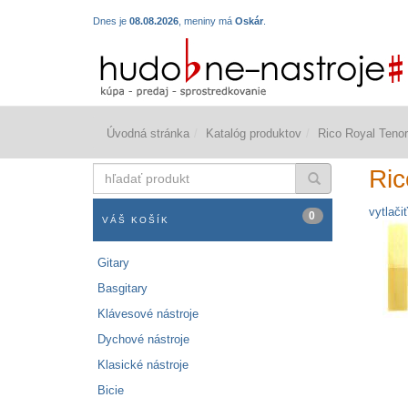
Dnes je
08.08.2026
, meniny má
Oskár
.
Úvodná stránka
Katalóg produktov
Rico Royal Teno
hľadať
Ric
produkt
vytlačiť
0
VÁŠ KOŠÍK
Gitary
Basgitary
Klávesové nástroje
Dychové nástroje
Klasické nástroje
Bicie