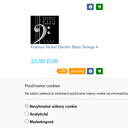
Framus Nickel Electric Bass Strings 4
10,90 EUR
- 0%
výpredaj
Používame cookies
NAVIGÁCIA
SÚBORY 
Na našich webových stránkach používame súbory cookie na zhromažďovanie ú
Katalóg
Formulár 
O nás
Nevyhnutné súbory cookie
Pomoc
Analytické
Kontakt
Marketingové