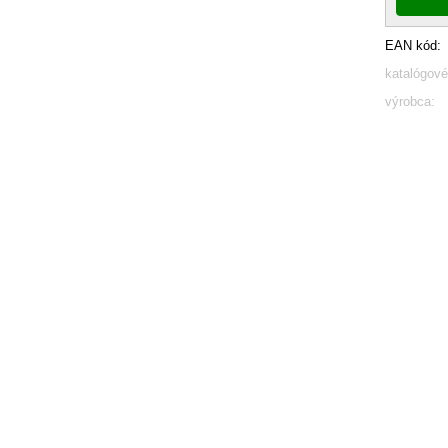
EAN kód:
katalógové
výrobca: