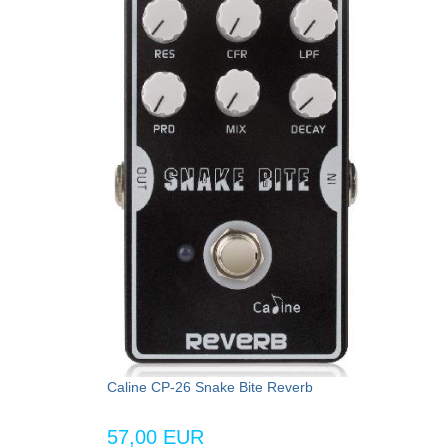
Caline CP-26 Snake Bite Reverb
57,00 EUR