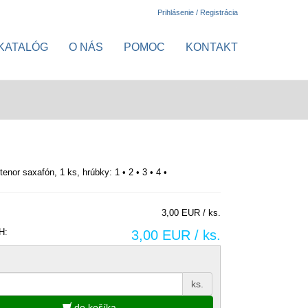
Prihlásenie / Registrácia
KATALÓG
O NÁS
POMOC
KONTAKT
tenor saxafón, 1 ks, hrúbky: 1 • 2 • 3 • 4 •
3,00 EUR / ks.
H:
3,00 EUR / ks.
ks.
do košíka