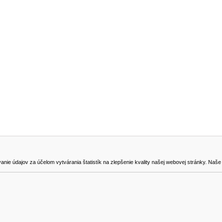
NA STIAHNUTIE
KONTAKT
dajov za účelom vytvárania štatistík na zlepšenie kvality našej webovej stránky. Naše coo
na odstúpenie od zmluvy
0905419149
svencel@gmail.com