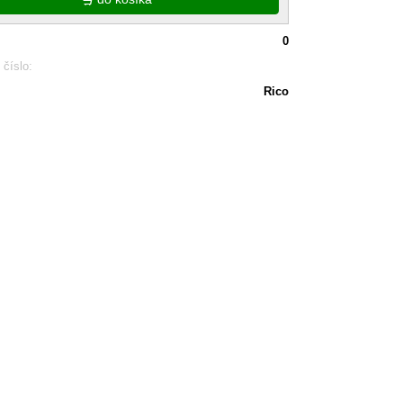
0
 číslo:
Rico