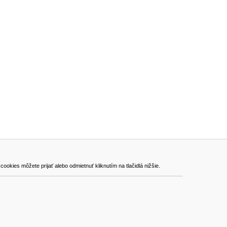
ADRESA
kies môžete prijať alebo odmietnuť kliknutím na tlačidlá nižšie.
VEST - tech s.r.o.
Hviezdoslavova 280/6, 965 01 Žiar nad Hronom
Slovakia (Slovak Republic)