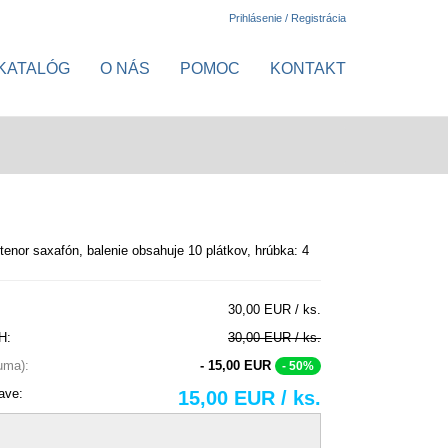
Prihlásenie / Registrácia
KATALÓG
O NÁS
POMOC
KONTAKT
 tenor saxafón, balenie obsahuje 10 plátkov, hrúbka: 4
30,00 EUR / ks.
H:
30,00 EUR / ks.
suma):
- 15,00 EUR
- 50%
ave:
15,00 EUR / ks.