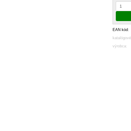
EAN kód:
katalógové
výrobca: