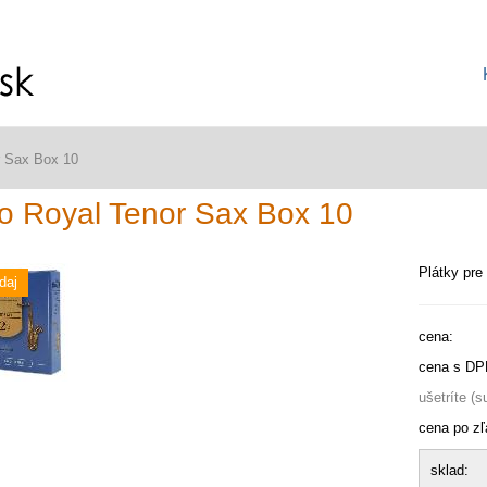
r Sax Box 10
o Royal Tenor Sax Box 10
Plátky pre
daj
cena:
cena s DP
ušetríte (
cena po zľ
sklad: