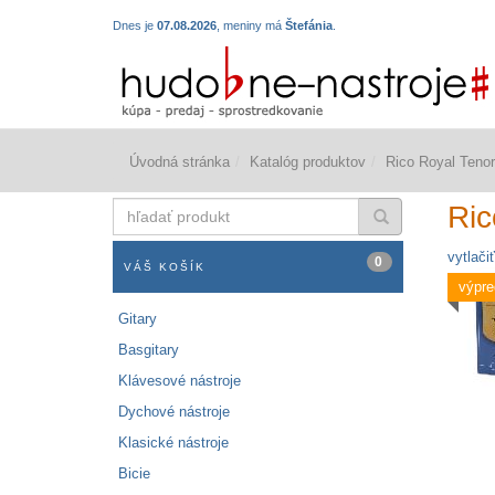
Dnes je
07.08.2026
, meniny má
Štefánia
.
Úvodná stránka
Katalóg produktov
Rico Royal Teno
hľadať
Ric
produkt
vytlačiť
0
VÁŠ KOŠÍK
výpre
Gitary
Basgitary
Klávesové nástroje
Dychové nástroje
Klasické nástroje
Bicie