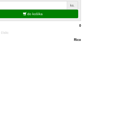
ks.
do košíka
0
 číslo:
Rico