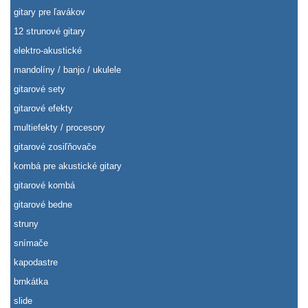
gitary pre ľavákov
12 strunové gitary
elektro-akustické
mandolíny / banjo / ukulele
gitarové sety
gitarové efekty
multiefekty / procesory
gitarové zosiľňovače
kombá pre akustické gitary
gitarové kombá
gitarové bedne
struny
snímače
kapodastre
brnkátka
slide