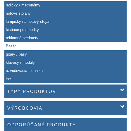
ladičky / metronómy
notové stojany
lampičky na notový stojan
čistiace prostriedky
reklamné predmety
Bazár
gitary / basy
klávesy / moduly
ozvučovacia technika
iné ...
TYPY PRODUKTOV
VÝROBCOVIA
ODPORÚČANÉ PRODUKTY