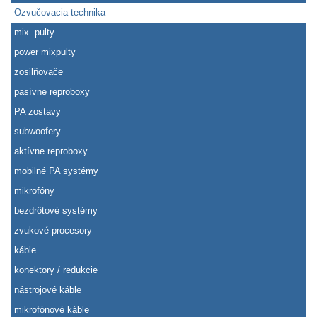
Ozvučovacia technika
mix. pulty
power mixpulty
zosilňovače
pasívne reproboxy
PA zostavy
subwoofery
aktívne reproboxy
mobilné PA systémy
mikrofóny
bezdrôtové systémy
zvukové procesory
káble
konektory / redukcie
nástrojové káble
mikrofónové káble