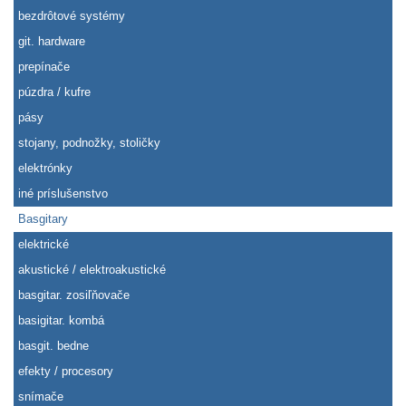
bezdrôtové systémy
git. hardware
prepínače
púzdra / kufre
pásy
stojany, podnožky, stoličky
elektrónky
iné príslušenstvo
Basgitary
elektrické
akustické / elektroakustické
basgitar. zosiľňovače
basigitar. kombá
basgit. bedne
efekty / procesory
snímače