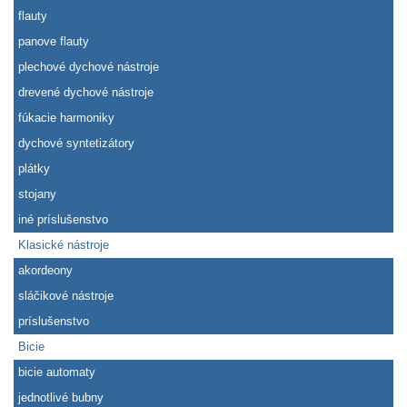
flauty
panove flauty
plechové dychové nástroje
drevené dychové nástroje
fúkacie harmoniky
dychové syntetizátory
plátky
stojany
iné príslušenstvo
Klasické nástroje
akordeony
sláčikové nástroje
príslušenstvo
Bicie
bicie automaty
jednotlivé bubny