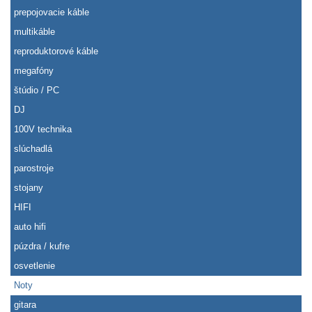
prepojovacie káble
multikáble
reproduktorové káble
megafóny
štúdio / PC
DJ
100V technika
slúchadlá
parostroje
stojany
HIFI
auto hifi
púzdra / kufre
osvetlenie
Noty
gitara