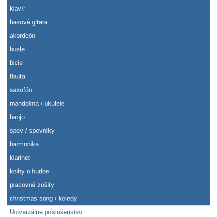
klavír
basová gitara
akordeón
husle
bicie
flauta
saxofón
mandolína / ukulele
banjo
spev / spevníky
harmonika
klarinet
knihy o hudbe
pracovné zošity
christmas song / koledy
Univerzálne príslušenstvo