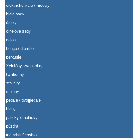
elektrické bicie / moduly
bicie sady
činely
činelové sady
cajon
bongo / djembe
perkusie
Xylofóny, zvonkohry
tamburíny
stoličky
stojany
pedále / dvojpedále
blany
paličky / metličky
púzdra
iné príslušenstvo