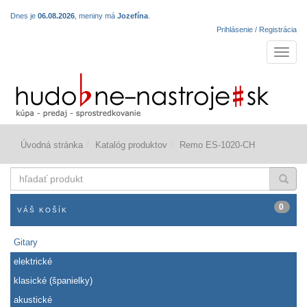
Dnes je
06.08.2026
, meniny má
Jozefína
.
Prihlásenie / Registrácia
Navigá
Úvodná stránka
Katalóg produktov
Remo ES-1020-CH
hľadať
produkt
0
VÁŠ KOŠÍK
Gitary
elektrické
klasické (španielky)
akustické