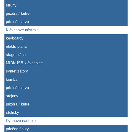
struny
púzdra / kufre
príslušenstvo
Klávesové nástroje
keyboardy
elektr. piána
stage piána
MIDI/USB klávesnice
syntetizátory
kombá
príslušenstvo
stojany
púzdra / kufre
stoličky
Dychové nástroje
priečne flauty