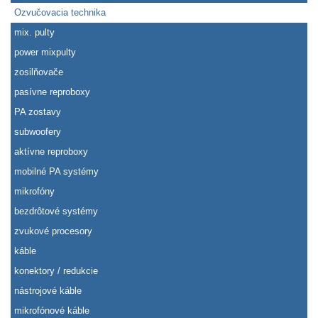
Ozvučovacia technika
mix. pulty
power mixpulty
zosilňovače
pasívne reproboxy
PA zostavy
subwoofery
aktívne reproboxy
mobilné PA systémy
mikrofóny
bezdrôtové systémy
zvukové procesory
káble
konektory / redukcie
nástrojové káble
mikrofónové káble