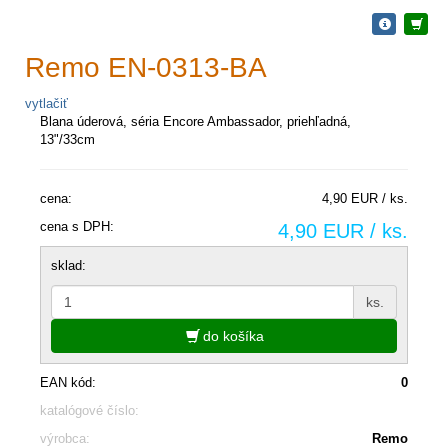
Remo EN-0313-BA
vytlačiť
Blana úderová, séria Encore Ambassador, priehľadná,
13"/33cm
cena:
4,90 EUR / ks.
cena s DPH:
4,90 EUR / ks.
sklad:
ks.
do košíka
EAN kód:
0
katalógové číslo:
výrobca:
Remo