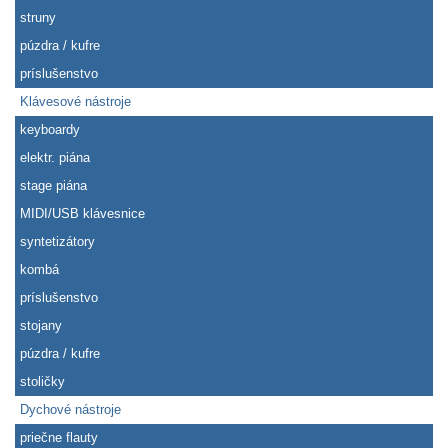
struny
púzdra / kufre
príslušenstvo
Klávesové nástroje
keyboardy
elektr. piána
stage piána
MIDI/USB klávesnice
syntetizátory
kombá
príslušenstvo
stojany
púzdra / kufre
stoličky
Dychové nástroje
priečne flauty