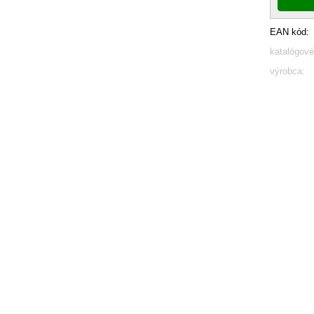
EAN kód:
katalógové
výrobca: