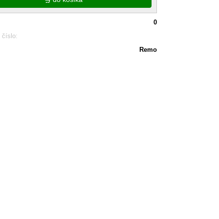
0
 číslo:
Remo