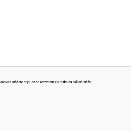
ADRESA
kies môžete prijať alebo odmietnuť kliknutím na tlačidlá nižšie.
VEST - tech s.r.o.
Hviezdoslavova 280/6, 965 01 Žiar nad Hronom
Slovakia (Slovak Republic)