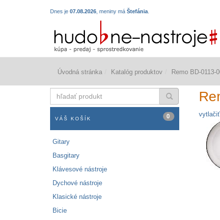
Dnes je
07.08.2026
, meniny má
Štefánia
.
Úvodná stránka
Katalóg produktov
Remo BD-0113-0
hľadať
Re
produkt
vytlačiť
0
VÁŠ KOŠÍK
Gitary
Basgitary
Klávesové nástroje
Dychové nástroje
Klasické nástroje
Bicie