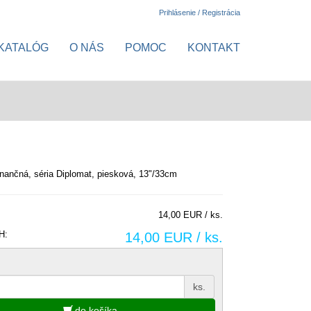
Prihlásenie / Registrácia
KATALÓG
O NÁS
POMOC
KONTAKT
nančná, séria Diplomat, piesková, 13"/33cm
14,00 EUR / ks.
H:
14,00 EUR / ks.
ks.
do košíka