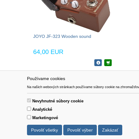
JOYO JF-323 Wooden sound
64,00 EUR
Používame cookies
NAVIGÁCIA
SÚBORY 
Na našich webových stránkach používame súbory cookie na zhromažďovanie ú
Katalóg
Formulár 
O nás
Nevyhnutné súbory cookie
Pomoc
Analytické
Kontakt
Marketingové
Povoliť všetky
Povoliť výber
Zakázať