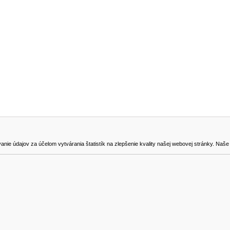
NA STIAHNUTIE
KONTAKT
dajov za účelom vytvárania štatistík na zlepšenie kvality našej webovej stránky. Naše coo
na odstúpenie od zmluvy
0905419149
svencel@gmail.com
Všetky ceny sú uvádzané vrátane DPH.
© 2018 GIBOX, s.r.o. • Generuje redakčný systém YGScms •