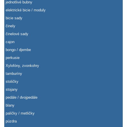
jednotlivé bubny
elektrické bicie / moduly
bicie sady
činely
činelové sady
cajon
bongo / djembe
perkusie
Xylofóny, zvonkohry
tamburíny
stoličky
stojany
pedále / dvojpedále
blany
paličky / metličky
púzdra