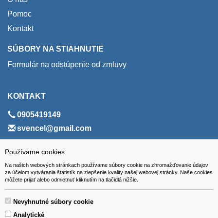
Pomoc
Kontakt
SÚBORY NA STIAHNUTIE
Formulár na odstúpenie od zmluvy
KONTAKT
0905419149
svencel@gmail.com
ADRESA
Používame cookies
Na našich webových stránkach používame súbory cookie na zhromažďovanie údajov
VEST - tech s.r.o.
za účelom vytvárania štatistík na zlepšenie kvality našej webovej stránky. Naše cookies
môžete prijať alebo odmietnuť kliknutím na tlačidlá nižšie.
Hviezdoslavova 280/6, 965 01 Žiar nad Hronom
Slovakia (Slovak Republic)
Nevyhnutné súbory cookie
Analytické