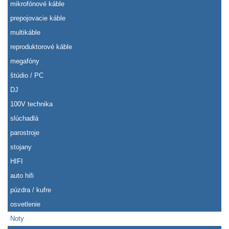
mikrofónové káble
prepojovacie káble
multikáble
reproduktorové káble
megafóny
štúdio / PC
DJ
100V technika
slúchadlá
parostroje
stojany
HIFI
auto hifi
púzdra / kufre
osvetlenie
Noty