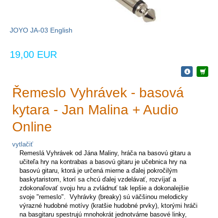
JOYO JA-03 English
19,00 EUR
Řemeslo Vyhrávek - basová
kytara - Jan Malina + Audio
Online
vytlačiť
Remeslá Vyhrávek od Jána Maliny, hráča na basovú gitaru a
učiteľa hry na kontrabas a basovú gitaru je učebnica hry na
basovú gitaru, ktorá je určená mierne a ďalej pokročilým
baskytaristom, ktorí sa chcú ďalej vzdelávať, rozvíjať a
zdokonaľovať svoju hru a zvládnuť tak lepšie a dokonalejšie
svoje "remeslo". Vyhrávky (breaky) sú väčšinou melodicky
výrazné hudobné motívy (kratšie hudobné prvky), ktorými hráči
na basgitaru spestrujú mnohokrát jednotvárne basové linky,