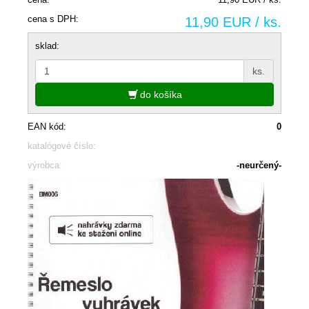
cena s DPH:
11,90 EUR / ks.
sklad:
ks.
do košíka
EAN kód:
0
katalógové číslo:
výrobca:
-neurčený-