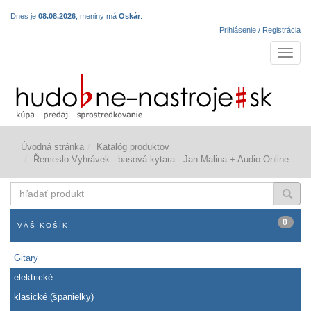
Dnes je
08.08.2026
, meniny má
Oskár
.
Prihlásenie / Registrácia
Navigá
Úvodná stránka
Katalóg produktov
Řemeslo Vyhrávek - basová kytara - Jan Malina + Audio Online
hľadať
produkt
0
VÁŠ KOŠÍK
Gitary
elektrické
klasické (španielky)