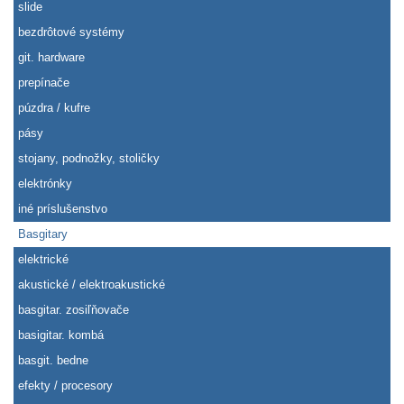
slide
bezdrôtové systémy
git. hardware
prepínače
púzdra / kufre
pásy
stojany, podnožky, stoličky
elektrónky
iné príslušenstvo
Basgitary
elektrické
akustické / elektroakustické
basgitar. zosiľňovače
basigitar. kombá
basgit. bedne
efekty / procesory