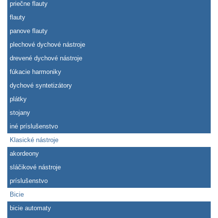
priečne flauty
flauty
panove flauty
plechové dychové nástroje
drevené dychové nástroje
fúkacie harmoniky
dychové syntetizátory
plátky
stojany
iné príslušenstvo
Klasické nástroje
akordeony
sláčikové nástroje
príslušenstvo
Bicie
bicie automaty