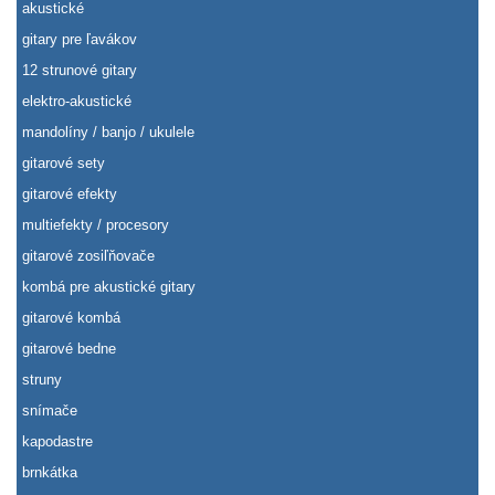
akustické
gitary pre ľavákov
12 strunové gitary
elektro-akustické
mandolíny / banjo / ukulele
gitarové sety
gitarové efekty
multiefekty / procesory
gitarové zosiľňovače
kombá pre akustické gitary
gitarové kombá
gitarové bedne
struny
snímače
kapodastre
brnkátka