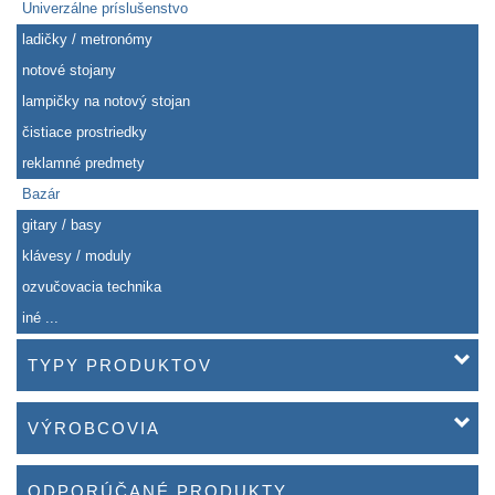
Univerzálne príslušenstvo
ladičky / metronómy
notové stojany
lampičky na notový stojan
čistiace prostriedky
reklamné predmety
Bazár
gitary / basy
klávesy / moduly
ozvučovacia technika
iné ...
TYPY PRODUKTOV
VÝROBCOVIA
ODPORÚČANÉ PRODUKTY