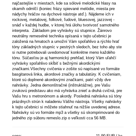
najčastejšie v miestach, kde sa sólové melodické hlasy na
okamih odmlčí (koniec frázy spievané melódie, miesta pre
nádychy hráčov na dychové nástroje atď.). Nájdeme ich v
rockovej, metalovej, folkové, ľudové, bluesovej, jazzovej -
snáď v každej hudbe, v ktorej hrá úlohu tvorivosť samotného
interpreta. Základom pre vyhrávky sú stupnice. Žánrovo
neutrálny remeselné technika opísaná v tejto učebnici je
založená na hmatoch a umožní Vám spoľahlivo a rýchlo hrať
tóny základných stupníc v pestrých sledoch, bez toho aby ste
si nutne potrebovali uvedomovať konkrétne meno každého
tónu. Súčasťou je aj harmonický prehľad, ktorý Vám uľahčí
vyhrávky spoľahlivo skĺbiť s bežnými akordickými
značkami.Všechny cvičenia v zošite sú napísané vo formáte
basgitarová linka, akordové značky a tabulatúry. K cvičeniam,
ktoré sú doplnené akordovými značkami, patrí vždy dve
nahrávky. Jedna demonštračné (inštruktážne), pre Vašu
zvukovú predstavu ako má vyhrávka znieť a druhá cvičná, pre
Vašu hru s metronómom a akordy. Posledná nahrávka sú tóny
prázdnych strún k naladeniu Vášho nástroja. Všetky nahrávky
k tejto učebnici si môžete stiahnuť na nižšie uvedenej adrese.
Nahrávky sú vo formáte mp3 a všetky sú skomprimované do
jedného zip súboru remeslo.zip o veľkosti cca 56 MB.
cena:
11,90 EUR / ks.