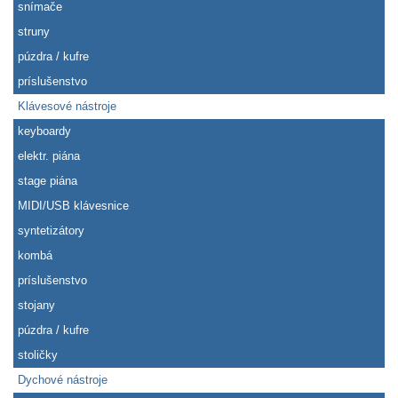
snímače
struny
púzdra / kufre
príslušenstvo
Klávesové nástroje
keyboardy
elektr. piána
stage piána
MIDI/USB klávesnice
syntetizátory
kombá
príslušenstvo
stojany
púzdra / kufre
stoličky
Dychové nástroje