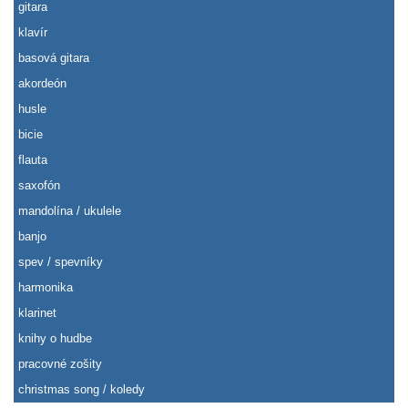
gitara
klavír
basová gitara
akordeón
husle
bicie
flauta
saxofón
mandolína / ukulele
banjo
spev / spevníky
harmonika
klarinet
knihy o hudbe
pracovné zošity
christmas song / koledy