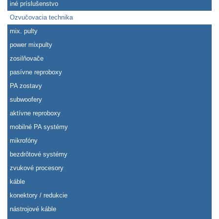
iné príslušenstvo
Ozvučovacia technika
mix. pulty
power mixpulty
zosilňovače
pasívne reproboxy
PA zostavy
subwoofery
aktívne reproboxy
mobilné PA systémy
mikrofóny
bezdrôtové systémy
zvukové procesory
káble
konektory / redukcie
nástrojové káble