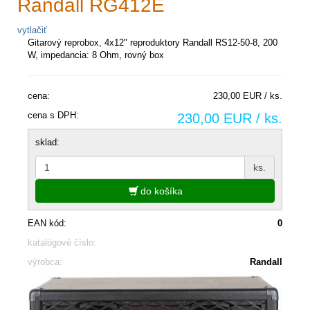
Randall RG412E
vytlačiť
Gitarový reprobox, 4x12" reproduktory Randall RS12-50-8, 200
W, impedancia: 8 Ohm, rovný box
cena:
230,00 EUR / ks.
cena s DPH:
230,00 EUR / ks.
sklad:
ks.
do košíka
EAN kód:
0
katalógové číslo:
výrobca:
Randall