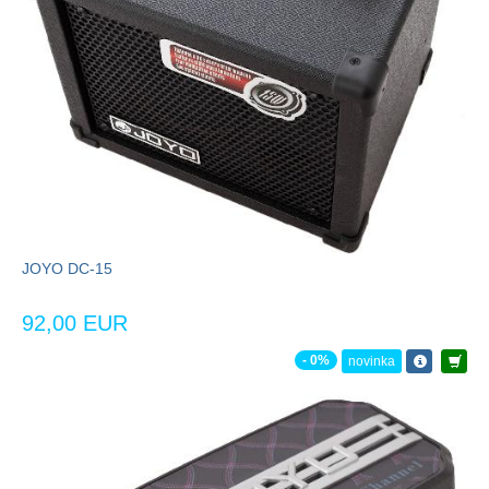
JOYO DC-15
92,00 EUR
- 0%
novinka