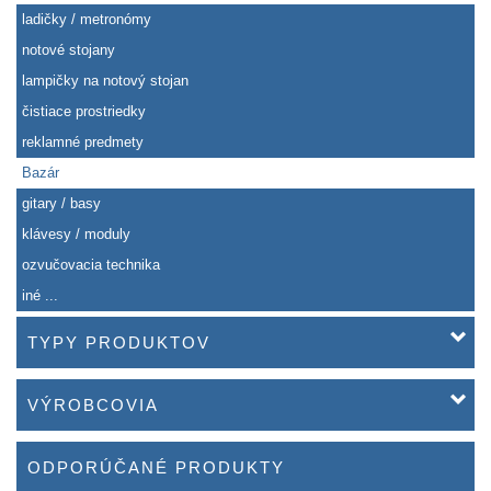
ladičky / metronómy
notové stojany
lampičky na notový stojan
čistiace prostriedky
reklamné predmety
Bazár
gitary / basy
klávesy / moduly
ozvučovacia technika
iné ...
TYPY PRODUKTOV
VÝROBCOVIA
ODPORÚČANÉ PRODUKTY