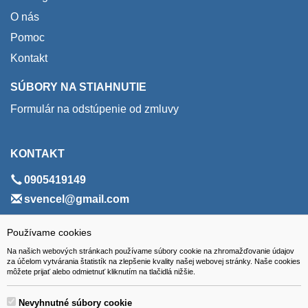
O nás
Pomoc
Kontakt
SÚBORY NA STIAHNUTIE
Formulár na odstúpenie od zmluvy
KONTAKT
0905419149
svencel@gmail.com
ADRESA
Používame cookies
Na našich webových stránkach používame súbory cookie na zhromažďovanie údajov
VEST - tech s.r.o.
za účelom vytvárania štatistík na zlepšenie kvality našej webovej stránky. Naše cookies
môžete prijať alebo odmietnuť kliknutím na tlačidlá nižšie.
Hviezdoslavova 280/6, 965 01 Žiar nad Hronom
Slovakia (Slovak Republic)
Nevyhnutné súbory cookie