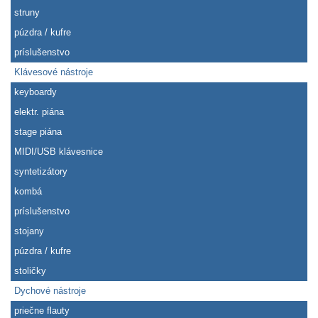
struny
púzdra / kufre
príslušenstvo
Klávesové nástroje
keyboardy
elektr. piána
stage piána
MIDI/USB klávesnice
syntetizátory
kombá
príslušenstvo
stojany
púzdra / kufre
stoličky
Dychové nástroje
priečne flauty