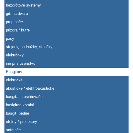
bezdrôtové systémy
git. hardware
prepínače
púzdra / kufre
pásy
stojany, podnožky, stoličky
elektrónky
iné príslušenstvo
Basgitary
elektrické
akustické / elektroakustické
basgitar. zosiľňovače
basigitar. kombá
basgit. bedne
efekty / procesory
snímače