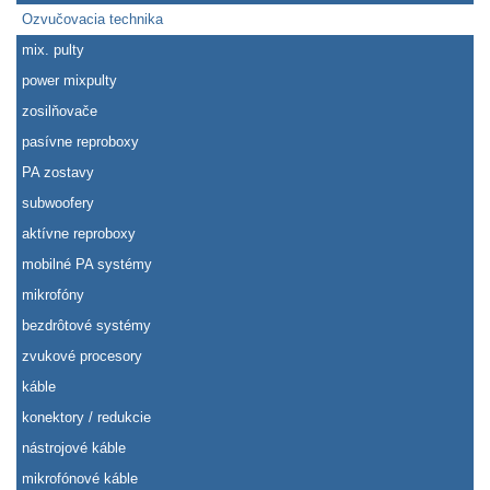
Ozvučovacia technika
mix. pulty
power mixpulty
zosilňovače
pasívne reproboxy
PA zostavy
subwoofery
aktívne reproboxy
mobilné PA systémy
mikrofóny
bezdrôtové systémy
zvukové procesory
káble
konektory / redukcie
nástrojové káble
mikrofónové káble