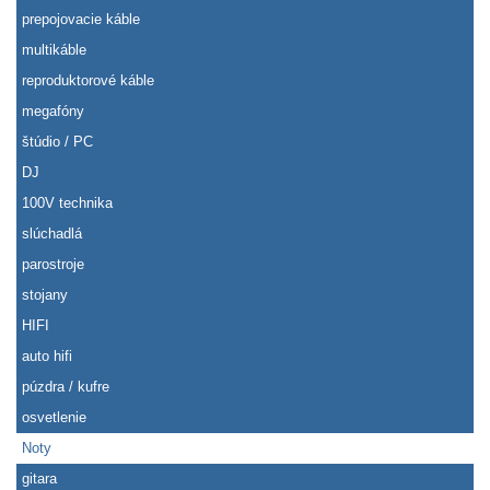
prepojovacie káble
multikáble
reproduktorové káble
megafóny
štúdio / PC
DJ
100V technika
slúchadlá
parostroje
stojany
HIFI
auto hifi
púzdra / kufre
osvetlenie
Noty
gitara