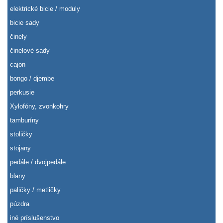
elektrické bicie / moduly
bicie sady
činely
činelové sady
cajon
bongo / djembe
perkusie
Xylofóny, zvonkohry
tamburíny
stoličky
stojany
pedále / dvojpedále
blany
paličky / metličky
púzdra
iné príslušenstvo