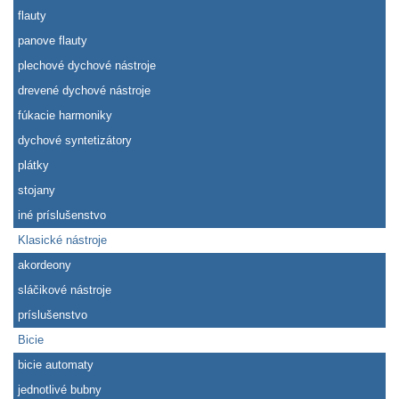
flauty
panove flauty
plechové dychové nástroje
drevené dychové nástroje
fúkacie harmoniky
dychové syntetizátory
plátky
stojany
iné príslušenstvo
Klasické nástroje
akordeony
sláčikové nástroje
príslušenstvo
Bicie
bicie automaty
jednotlivé bubny