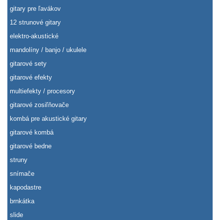
gitary pre ľavákov
12 strunové gitary
elektro-akustické
mandolíny / banjo / ukulele
gitarové sety
gitarové efekty
multiefekty / procesory
gitarové zosiľňovače
kombá pre akustické gitary
gitarové kombá
gitarové bedne
struny
snímače
kapodastre
brnkátka
slide