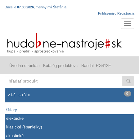
Dnes je
07.08.2026
, meniny má
Štefánia
.
Prihlásenie / Registrácia
Navigá
Úvodná stránka
Katalóg produktov
Randall RG412E
hľadať
produkt
0
VÁŠ KOŠÍK
Gitary
elektrické
klasické (španielky)
akustické