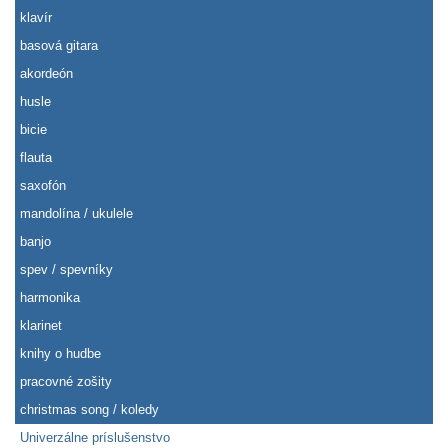
klavír
basová gitara
akordeón
husle
bicie
flauta
saxofón
mandolína / ukulele
banjo
spev / spevníky
harmonika
klarinet
knihy o hudbe
pracovné zošity
christmas song / koledy
Univerzálne príslušenstvo