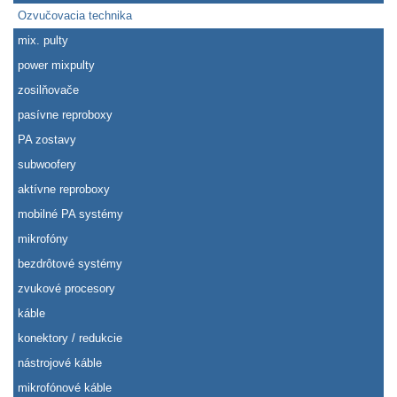
Ozvučovacia technika
mix. pulty
power mixpulty
zosilňovače
pasívne reproboxy
PA zostavy
subwoofery
aktívne reproboxy
mobilné PA systémy
mikrofóny
bezdrôtové systémy
zvukové procesory
káble
konektory / redukcie
nástrojové káble
mikrofónové káble