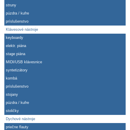
struny
púzdra / kufre
príslušenstvo
Klávesové nástroje
keyboardy
elektr. piána
stage piána
MIDI/USB klávesnice
syntetizátory
kombá
príslušenstvo
stojany
púzdra / kufre
stoličky
Dychové nástroje
priečne flauty