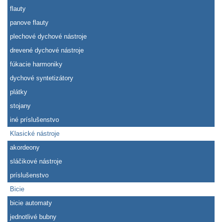
flauty
panove flauty
plechové dychové nástroje
drevené dychové nástroje
fúkacie harmoniky
dychové syntetizátory
plátky
stojany
iné príslušenstvo
Klasické nástroje
akordeony
sláčikové nástroje
príslušenstvo
Bicie
bicie automaty
jednotlivé bubny