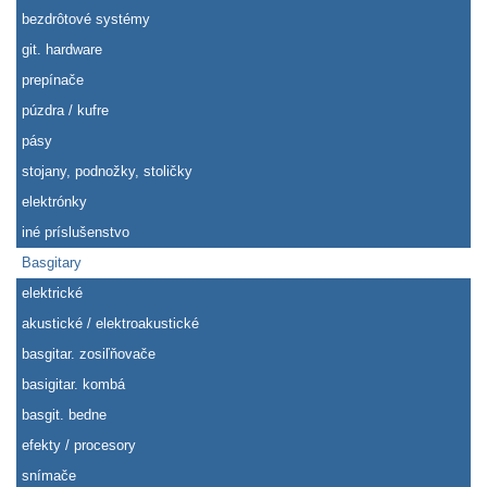
bezdrôtové systémy
git. hardware
prepínače
púzdra / kufre
pásy
stojany, podnožky, stoličky
elektrónky
iné príslušenstvo
Basgitary
elektrické
akustické / elektroakustické
basgitar. zosiľňovače
basigitar. kombá
basgit. bedne
efekty / procesory
snímače