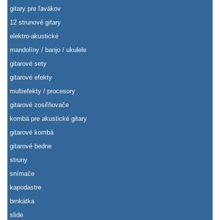
gitary pre ľavákov
12 strunové gitary
elektro-akustické
mandolíny / banjo / ukulele
gitarové sety
gitarové efekty
multiefekty / procesory
gitarové zosiľňovače
kombá pre akustické gitary
gitarové kombá
gitarové bedne
struny
snímače
kapodastre
brnkátka
slide