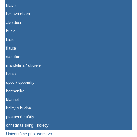
klavír
basová gitara
akordeón
husle
bicie
flauta
saxofón
mandolína / ukulele
banjo
spev / spevníky
harmonika
klarinet
knihy o hudbe
pracovné zošity
christmas song / koledy
Univerzálne príslušenstvo