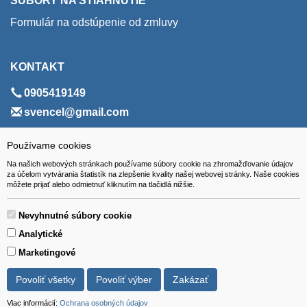
SÚBORY NA STIAHNUTIE
Formulár na odstúpenie od zmluvy
KONTAKT
0905419149
svencel@gmail.com
ADRESA
Používame cookies
Na našich webových stránkach používame súbory cookie na zhromažďovanie údajov
VEST - tech s.r.o.
za účelom vytvárania štatistík na zlepšenie kvality našej webovej stránky. Naše cookies
môžete prijať alebo odmietnuť kliknutím na tlačidlá nižšie.
Hviezdoslavova 280/6, 965 01 Žiar nad Hronom
Slovakia (Slovak Republic)
Nevyhnutné súbory cookie
Analytické
Marketingové
Povoliť všetky
Povoliť výber
Zakázať
Všetky ceny sú uvádzané vrátane DPH.
© 2018 GIBOX, s.r.o. • Generuje redakčný systém YGScms •
Viac informácií:
Ochrana osobných údajov