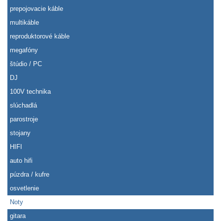
prepojovacie káble
multikáble
reproduktorové káble
megafóny
štúdio / PC
DJ
100V technika
slúchadlá
parostroje
stojany
HIFI
auto hifi
púzdra / kufre
osvetlenie
Noty
gitara