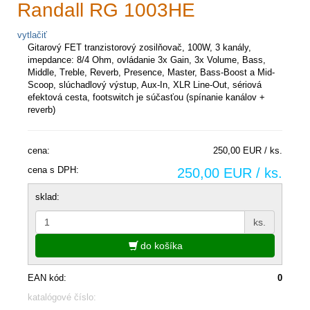
Randall RG 1003HE
vytlačiť
Gitarový FET tranzistorový zosilňovač, 100W, 3 kanály,
imepdance: 8/4 Ohm, ovládanie 3x Gain, 3x Volume, Bass,
Middle, Treble, Reverb, Presence, Master, Bass-Boost a Mid-
Scoop, slúchadlový výstup, Aux-In, XLR Line-Out, sériová
efektová cesta, footswitch je súčasťou (spínanie kanálov +
reverb)
cena:
250,00 EUR / ks.
cena s DPH:
250,00 EUR / ks.
sklad:
ks.
do košíka
EAN kód:
0
katalógové číslo: