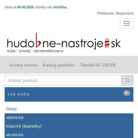
Dnes je
06.08.2026
, meniny má
Jozefína
.
Prihlásenie / Registrácia
Navigá
Úvodná stránka
Katalóg produktov
Randall RG 1003HE
hľadať
produkt
0
VÁŠ KOŠÍK
Gitary
elektrické
klasické (španielky)
akustické