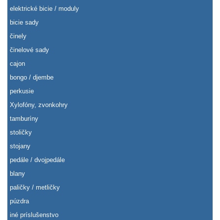
elektrické bicie / moduly
bicie sady
činely
činelové sady
cajon
bongo / djembe
perkusie
Xylofóny, zvonkohry
tamburíny
stoličky
stojany
pedále / dvojpedále
blany
paličky / metličky
púzdra
iné príslušenstvo