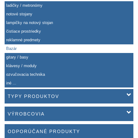
ladičky / metronómy
notové stojany
lampičky na notový stojan
čistiace prostriedky
reklamné predmety
Bazár
gitary / basy
klávesy / moduly
ozvučovacia technika
iné ...
TYPY PRODUKTOV
VÝROBCOVIA
ODPORÚČANÉ PRODUKTY