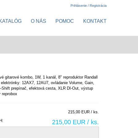
Prihlásenie / Registrácia
KATALÓG
O NÁS
POMOC
KONTAKT
é gitarové kombo, 1W, 1 kanál, 8" reproduktor Randall
 elektrónky: 12AX7, 12AU7, ovládanie Volume, Gain,
-Shift prepínač, efektová cesta, XLR DI-Out, výstup
ý reprobox
215,00 EUR / ks.
H:
215,00 EUR / ks.