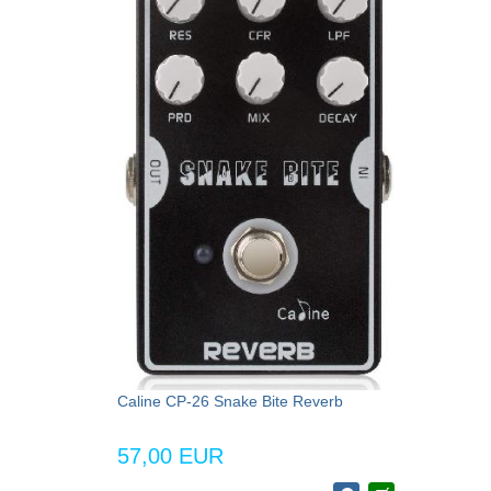
Caline CP-26 Snake Bite Reverb
57,00 EUR