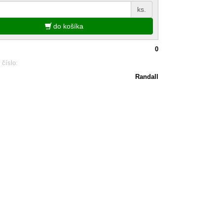
ks.
do košíka
0
 číslo:
Randall