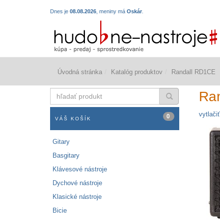
Dnes je
08.08.2026
, meniny má
Oskár
.
Úvodná stránka
Katalóg produktov
Randall RD1CE
hľadať
Ra
produkt
vytlačiť
0
VÁŠ KOŠÍK
Gitary
Basgitary
Klávesové nástroje
Dychové nástroje
Klasické nástroje
Bicie