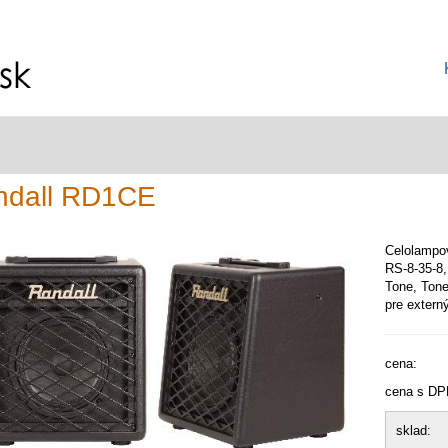
ndall RD1CE
Celolampov
RS-8-35-8,
Tone, Tone
pre extern
cena:
cena s DP
sklad: