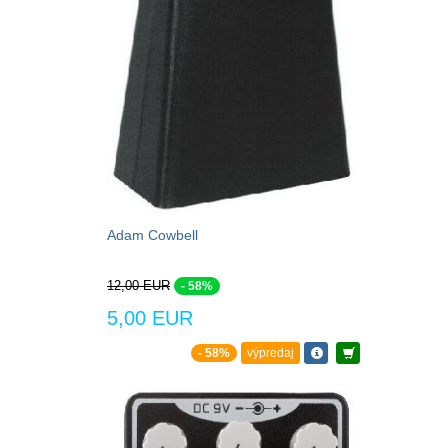
Adam Cowbell
12,00 EUR
- 58%
5,00 EUR
- 58%
výpredaj