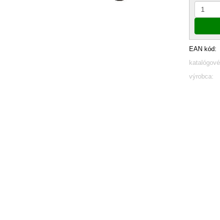
EAN kód:
katalógové
výrobca: