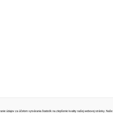
NA STIAHNUTIE
KONTAKT
dajov za účelom vytvárania štatistík na zlepšenie kvality našej webovej stránky. Naše coo