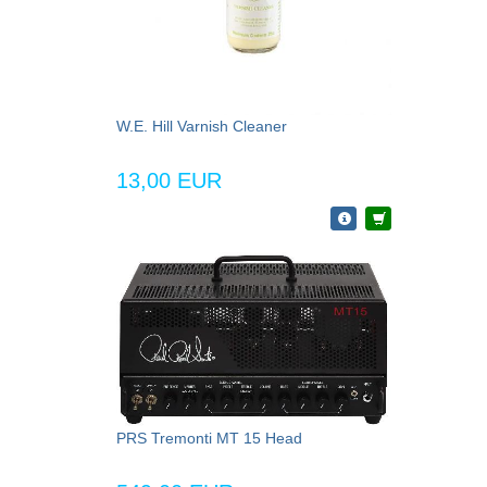
W.E. Hill Varnish Cleaner
13,00 EUR
PRS Tremonti MT 15 Head