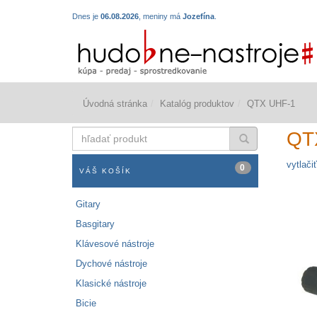
Dnes je
06.08.2026
, meniny má
Jozefína
.
Úvodná stránka
Katalóg produktov
QTX UHF-1
hľadať
QT
produkt
vytlačiť
0
VÁŠ KOŠÍK
Gitary
Basgitary
Klávesové nástroje
Dychové nástroje
Klasické nástroje
Bicie