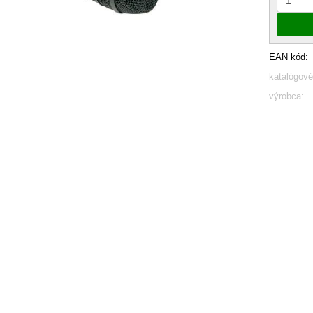
EAN kód:
katalógové
výrobca: