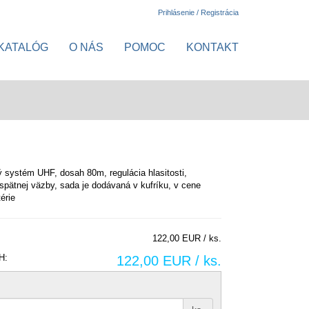
Prihlásenie / Registrácia
KATALÓG
O NÁS
POMOC
KONTAKT
 systém UHF, dosah 80m, regulácia hlasitosti,
 spätnej väzby, sada je dodávaná v kufríku, v cene
érie
122,00 EUR / ks.
H:
122,00 EUR / ks.