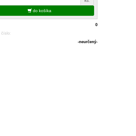
ks.
do košíka
0
 číslo:
-neurčený-