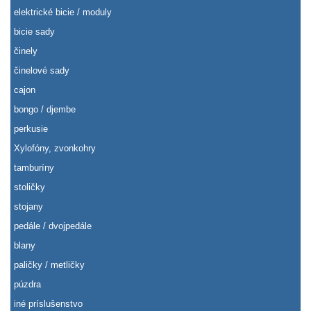
elektrické bicie / moduly
bicie sady
činely
činelové sady
cajon
bongo / djembe
perkusie
Xylofóny, zvonkohry
tamburíny
stoličky
stojany
pedále / dvojpedále
blany
paličky / metličky
púzdra
iné príslušenstvo