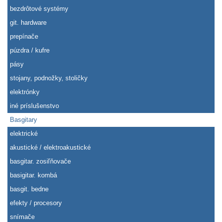
bezdrôtové systémy
git. hardware
prepínače
púzdra / kufre
pásy
stojany, podnožky, stoličky
elektrónky
iné príslušenstvo
Basgitary
elektrické
akustické / elektroakustické
basgitar. zosiľňovače
basigitar. kombá
basgit. bedne
efekty / procesory
snímače