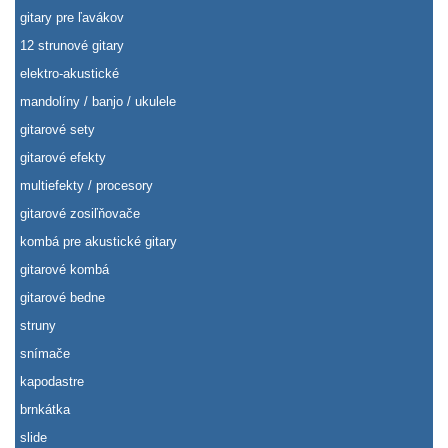
gitary pre ľavákov
12 strunové gitary
elektro-akustické
mandolíny / banjo / ukulele
gitarové sety
gitarové efekty
multiefekty / procesory
gitarové zosiľňovače
kombá pre akustické gitary
gitarové kombá
gitarové bedne
struny
snímače
kapodastre
brnkátka
slide