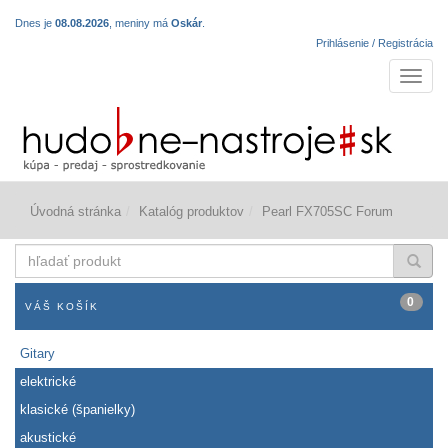
Dnes je
08.08.2026
, meniny má
Oskár
.
Prihlásenie / Registrácia
Navigá
Úvodná stránka
Katalóg produktov
Pearl FX705SC Forum
hľadať
produkt
0
VÁŠ KOŠÍK
Gitary
elektrické
klasické (španielky)
akustické