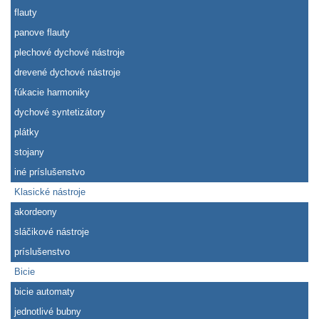
flauty
panove flauty
plechové dychové nástroje
drevené dychové nástroje
fúkacie harmoniky
dychové syntetizátory
plátky
stojany
iné príslušenstvo
Klasické nástroje
akordeony
sláčikové nástroje
príslušenstvo
Bicie
bicie automaty
jednotlivé bubny