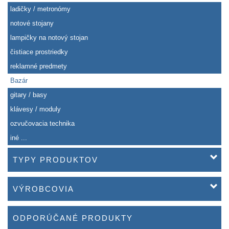
ladičky / metronómy
notové stojany
lampičky na notový stojan
čistiace prostriedky
reklamné predmety
Bazár
gitary / basy
klávesy / moduly
ozvučovacia technika
iné ...
TYPY PRODUKTOV
VÝROBCOVIA
ODPORÚČANÉ PRODUKTY