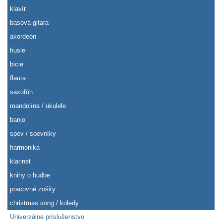
klavír
basová gitara
akordeón
husle
bicie
flauta
saxofón
mandolína / ukulele
banjo
spev / spevníky
harmonika
klarinet
knihy o hudbe
pracovné zošity
christmas song / koledy
Univerzálne príslušenstvo