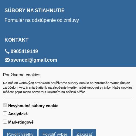
SÚBORY NA STIAHNUTIE
Formulár na odstúpenie od zmluvy
KONTAKT
0905419149
svencel@gmail.com
ADRESA
Používame cookies
Na našich webových stránkach používame súbory cookie na zhromažďovanie údajov
VEST - tech s.r.o.
za účelom vytvárania štatistík na zlepšenie kvality našej webovej stránky. Naše cookies
môžete prijať alebo odmietnuť kliknutím na tlačidlá nižšie.
Hviezdoslavova 280/6, 965 01 Žiar nad Hronom
Slovakia (Slovak Republic)
Nevyhnutné súbory cookie
Analytické
Marketingové
Povoliť všetky
Povoliť výber
Zakázať
Všetky ceny sú uvádzané vrátane DPH.