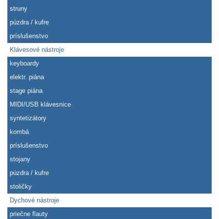
struny
púzdra / kufre
príslušenstvo
Klávesové nástroje
keyboardy
elektr. piána
stage piána
MIDI/USB klávesnice
syntetizátory
kombá
príslušenstvo
stojany
púzdra / kufre
stoličky
Dychové nástroje
priečne flauty