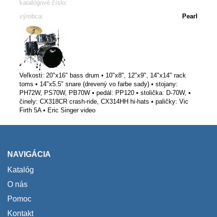
katalógové číslo:
výrobca:
Pearl
Veľkosti: 20"x16" bass drum • 10"x8", 12"x9", 14"x14" rack
toms • 14"x5.5" snare (drevený vo farbe sady) • stojany:
PH72W, PS70W, PB70W • pedál: PP120 • stolička: D-70W, •
činely: CX318CR crash-ride, CX314HH hi-hats • paličky: Vic
Firth 5A • Eric Singer video
NAVIGÁCIA
Katalóg
O nás
Pomoc
Kontakt