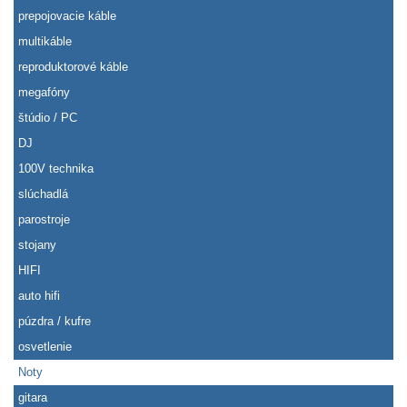
prepojovacie káble
multikáble
reproduktorové káble
megafóny
štúdio / PC
DJ
100V technika
slúchadlá
parostroje
stojany
HIFI
auto hifi
púzdra / kufre
osvetlenie
Noty
gitara