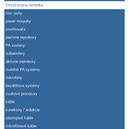
Ozvučovacia technika
mix. pulty
power mixpulty
zosilňovače
pasívne reproboxy
PA zostavy
subwoofery
aktívne reproboxy
mobilné PA systémy
mikrofóny
bezdrôtové systémy
zvukové procesory
káble
konektory / redukcie
nástrojové káble
mikrofónové káble