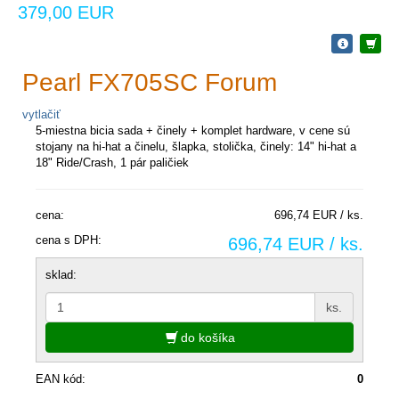
379,00 EUR
Pearl FX705SC Forum
vytlačiť
5-miestna bicia sada + činely + komplet hardware, v cene sú
stojany na hi-hat a činelu, šlapka, stolička, činely: 14" hi-hat a
18" Ride/Crash, 1 pár paličiek
cena:
696,74 EUR / ks.
cena s DPH:
696,74 EUR / ks.
sklad:
ks.
do košíka
EAN kód:
0