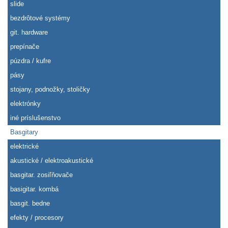
slide
bezdrôtové systémy
git. hardware
prepínače
púzdra / kufre
pásy
stojany, podnožky, stoličky
elektrónky
iné príslušenstvo
Basgitary
elektrické
akustické / elektroakustické
basgitar. zosiľňovače
basigitar. kombá
basgit. bedne
efekty / procesory