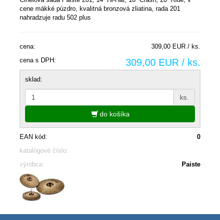
cene mäkké púzdro, kvalitná bronzová zliatina, rada 201
nahradzuje radu 502 plus
cena:
309,00 EUR / ks.
cena s DPH:
309,00 EUR / ks.
sklad:
ks.
do košíka
EAN kód:
0
katalógové číslo:
výrobca:
Paiste