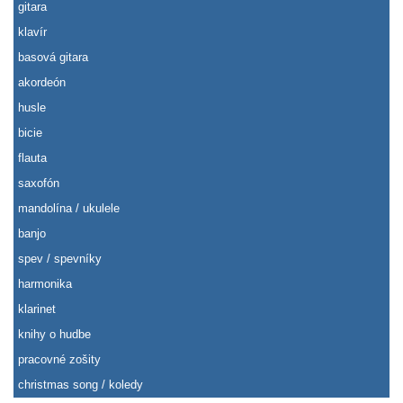
gitara
klavír
basová gitara
akordeón
husle
bicie
flauta
saxofón
mandolína / ukulele
banjo
spev / spevníky
harmonika
klarinet
knihy o hudbe
pracovné zošity
christmas song / koledy