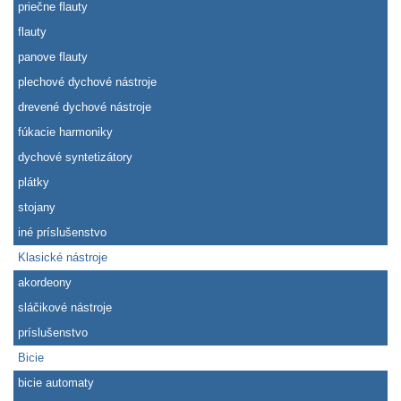
priečne flauty
flauty
panove flauty
plechové dychové nástroje
drevené dychové nástroje
fúkacie harmoniky
dychové syntetizátory
plátky
stojany
iné príslušenstvo
Klasické nástroje
akordeony
sláčikové nástroje
príslušenstvo
Bicie
bicie automaty