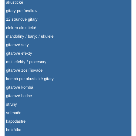
akustické
gitary pre ľavákov
12 strunové gitary
elektro-akustické
mandolíny / banjo / ukulele
gitarové sety
gitarové efekty
multiefekty / procesory
gitarové zosiľňovače
kombá pre akustické gitary
gitarové kombá
gitarové bedne
struny
snímače
kapodastre
brnkátka