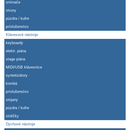
snímače
struny
púzdra / kufre
príslušenstvo
Klávesové nástroje
keyboardy
elektr. piána
stage piána
MIDI/USB klávesnice
syntetizátory
kombá
príslušenstvo
stojany
púzdra / kufre
stoličky
Dychové nástroje