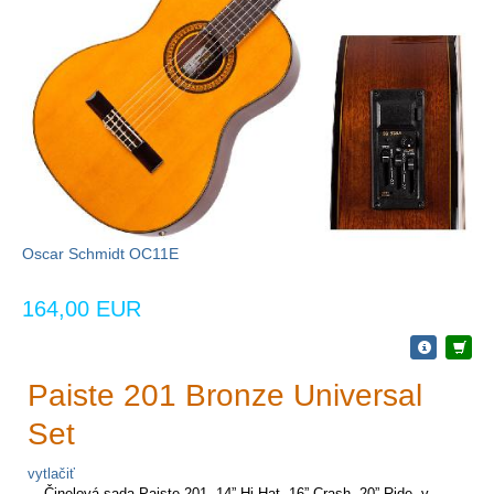
Oscar Schmidt OC11E
164,00 EUR
Paiste 201 Bronze Universal
Set
vytlačiť
Činelová sada Paiste 201, 14” Hi-Hat, 16” Crash, 20” Ride, v