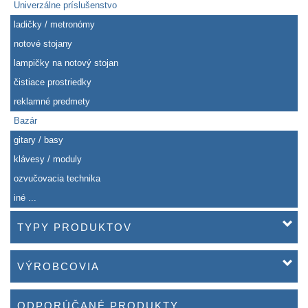
Univerzálne príslušenstvo
ladičky / metronómy
notové stojany
lampičky na notový stojan
čistiace prostriedky
reklamné predmety
Bazár
gitary / basy
klávesy / moduly
ozvučovacia technika
iné ...
TYPY PRODUKTOV
VÝROBCOVIA
ODPORÚČANÉ PRODUKTY