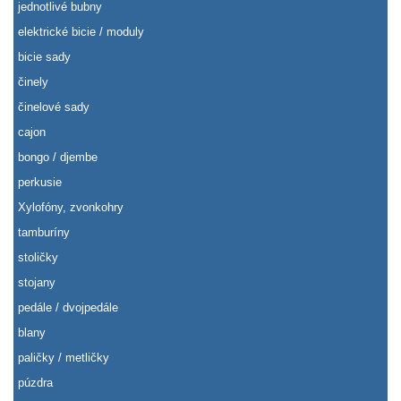
jednotlivé bubny
elektrické bicie / moduly
bicie sady
činely
činelové sady
cajon
bongo / djembe
perkusie
Xylofóny, zvonkohry
tamburíny
stoličky
stojany
pedále / dvojpedále
blany
paličky / metličky
púzdra