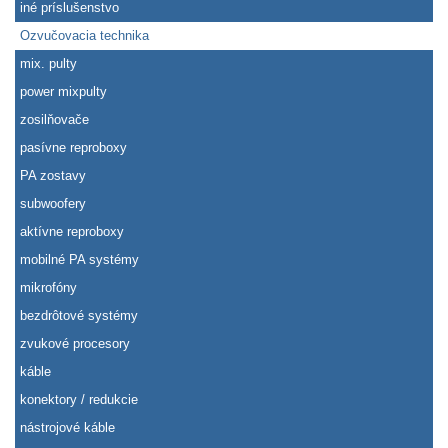
iné príslušenstvo
Ozvučovacia technika
mix. pulty
power mixpulty
zosilňovače
pasívne reproboxy
PA zostavy
subwoofery
aktívne reproboxy
mobilné PA systémy
mikrofóny
bezdrôtové systémy
zvukové procesory
káble
konektory / redukcie
nástrojové káble