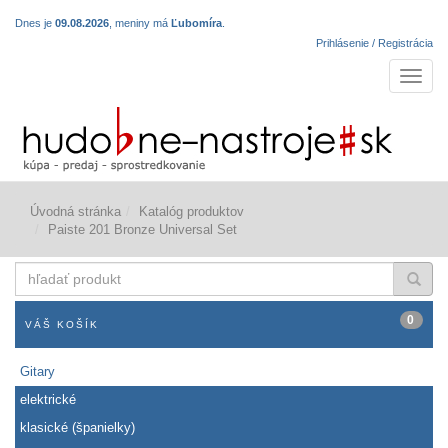
Dnes je
09.08.2026
, meniny má
Ľubomíra
.
Prihlásenie / Registrácia
Navigá
Úvodná stránka
Katalóg produktov
Paiste 201 Bronze Universal Set
hľadať
produkt
0
VÁŠ KOŠÍK
Gitary
elektrické
klasické (španielky)