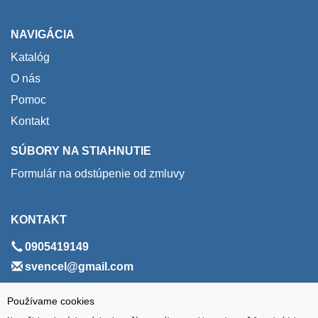
NAVIGÁCIA
Katalóg
O nás
Pomoc
Kontakt
SÚBORY NA STIAHNUTIE
Formulár na odstúpenie od zmluvy
KONTAKT
0905419149
svencel@gmail.com
ADRESA
Používame cookies