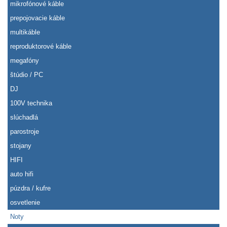
mikrofónové káble
prepojovacie káble
multikáble
reproduktorové káble
megafóny
štúdio / PC
DJ
100V technika
slúchadlá
parostroje
stojany
HIFI
auto hifi
púzdra / kufre
osvetlenie
Noty