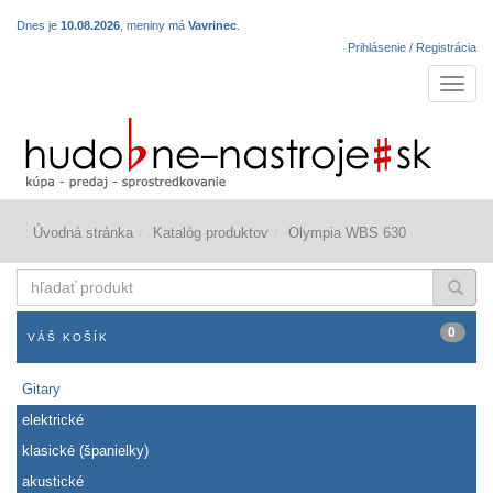
Dnes je
10.08.2026
, meniny má
Vavrinec
.
Prihlásenie / Registrácia
Navigá
Úvodná stránka
Katalóg produktov
Olympia WBS 630
hľadať
produkt
0
VÁŠ KOŠÍK
Gitary
elektrické
klasické (španielky)
akustické