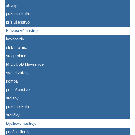
struny
púzdra / kufre
príslušenstvo
Klávesové nástroje
keyboardy
elektr. piána
stage piána
MIDI/USB klávesnice
syntetizátory
kombá
príslušenstvo
stojany
púzdra / kufre
stoličky
Dychové nástroje
priečne flauty