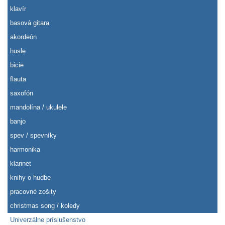
klavír
basová gitara
akordeón
husle
bicie
flauta
saxofón
mandolína / ukulele
banjo
spev / spevníky
harmonika
klarinet
knihy o hudbe
pracovné zošity
christmas song / koledy
Univerzálne príslušenstvo