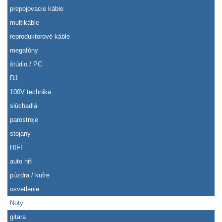
prepojovacie káble
multikáble
reproduktorové káble
megafóny
štúdio / PC
DJ
100V technika
slúchadlá
parostroje
stojany
HIFI
auto hifi
púzdra / kufre
osvetlenie
Noty
gitara