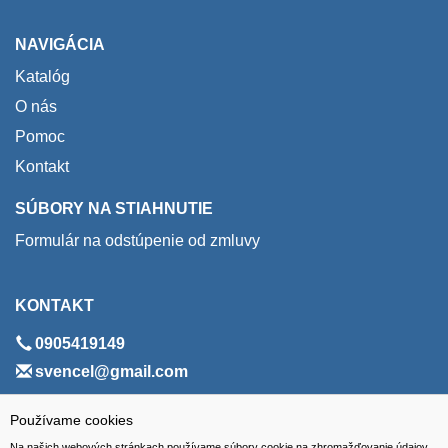
NAVIGÁCIA
Katalóg
O nás
Pomoc
Kontakt
SÚBORY NA STIAHNUTIE
Formulár na odstúpenie od zmluvy
KONTAKT
0905419149
svencel@gmail.com
ADRESA
Používame cookies
Na našich webových stránkach používame súbory cookie na zhromažďovanie údajov