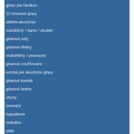
gitary pre ľavákov
12 strunové gitary
elektro-akustické
mandolíny / banjo / ukulele
gitarové sety
gitarové efekty
multiefekty / procesory
gitarové zosiľňovače
kombá pre akustické gitary
gitarové kombá
gitarové bedne
struny
snímače
kapodastre
brnkátka
slide