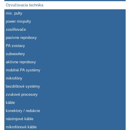
Ozvučovacia technika
mix. pulty
power mixpulty
zosilňovače
pasívne reproboxy
PA zostavy
subwoofery
aktívne reproboxy
mobilné PA systémy
mikrofóny
bezdrôtové systémy
zvukové procesory
káble
konektory / redukcie
nástrojové káble
mikrofónové káble