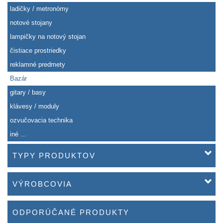
ladičky / metronómy
notové stojany
lampičky na notový stojan
čistiace prostriedky
reklamné predmety
Bazár
gitary / basy
klávesy / moduly
ozvučovacia technika
iné ...
TYPY PRODUKTOV
VÝROBCOVIA
ODPORÚČANÉ PRODUKTY