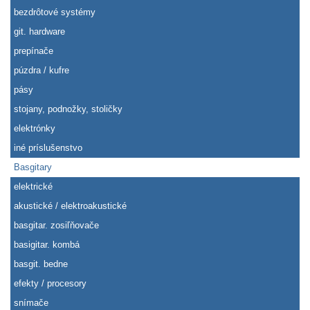
bezdrôtové systémy
git. hardware
prepínače
púzdra / kufre
pásy
stojany, podnožky, stoličky
elektrónky
iné príslušenstvo
Basgitary
elektrické
akustické / elektroakustické
basgitar. zosiľňovače
basigitar. kombá
basgit. bedne
efekty / procesory
snímače