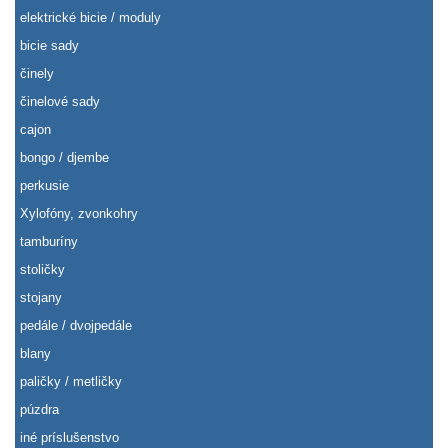
elektrické bicie / moduly
bicie sady
činely
činelové sady
cajon
bongo / djembe
perkusie
Xylofóny, zvonkohry
tamburíny
stoličky
stojany
pedále / dvojpedále
blany
paličky / metličky
púzdra
iné príslušenstvo