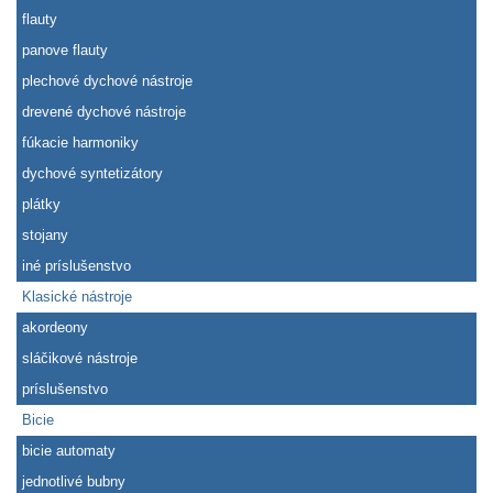
flauty
panove flauty
plechové dychové nástroje
drevené dychové nástroje
fúkacie harmoniky
dychové syntetizátory
plátky
stojany
iné príslušenstvo
Klasické nástroje
akordeony
sláčikové nástroje
príslušenstvo
Bicie
bicie automaty
jednotlivé bubny