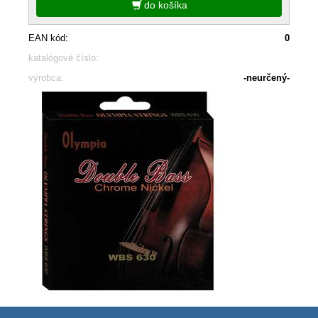
do košíka
EAN kód:
0
katalógové číslo:
výrobca:
-neurčený-