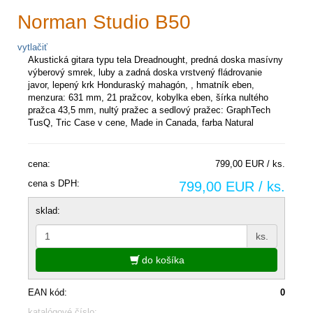
Norman Studio B50
vytlačiť
Akustická gitara typu tela Dreadnought, predná doska masívny
výberový smrek, luby a zadná doska vrstvený fládrovanie
javor, lepený krk Honduraský mahagón, , hmatník eben,
menzura: 631 mm, 21 pražcov, kobylka eben, šírka nultého
pražca 43,5 mm, nultý pražec a sedlový pražec: GraphTech
TusQ, Tric Case v cene, Made in Canada, farba Natural
cena:
799,00 EUR / ks.
cena s DPH:
799,00 EUR / ks.
sklad:
ks.
do košíka
EAN kód:
0
katalógové číslo: