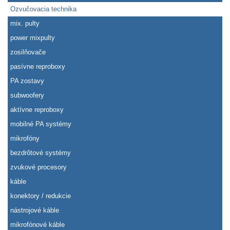
Ozvučovacia technika
mix. pulty
power mixpulty
zosilňovače
pasívne reproboxy
PA zostavy
subwoofery
aktívne reproboxy
mobilné PA systémy
mikrofóny
bezdrôtové systémy
zvukové procesory
káble
konektory / redukcie
nástrojové káble
mikrofónové káble