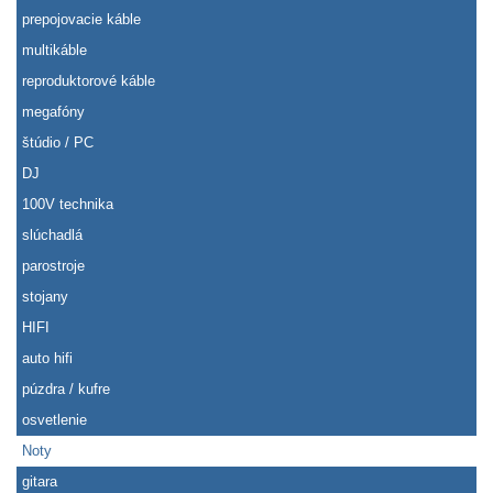
prepojovacie káble
multikáble
reproduktorové káble
megafóny
štúdio / PC
DJ
100V technika
slúchadlá
parostroje
stojany
HIFI
auto hifi
púzdra / kufre
osvetlenie
Noty
gitara