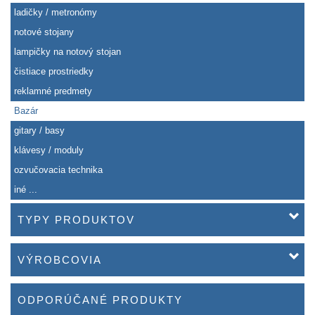
ladičky / metronómy
notové stojany
lampičky na notový stojan
čistiace prostriedky
reklamné predmety
Bazár
gitary / basy
klávesy / moduly
ozvučovacia technika
iné ...
TYPY PRODUKTOV
VÝROBCOVIA
ODPORÚČANÉ PRODUKTY