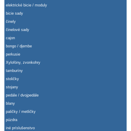
elektrické bicie / moduly
bicie sady
činely
činelové sady
cajon
bongo / djembe
perkusie
Xylofóny, zvonkohry
tamburíny
stoličky
stojany
pedále / dvojpedále
blany
paličky / metličky
púzdra
iné príslušenstvo