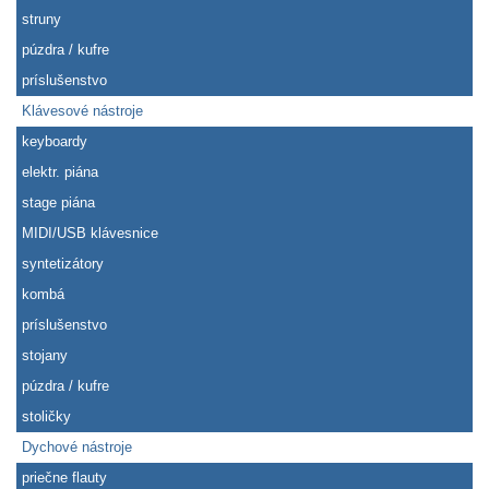
struny
púzdra / kufre
príslušenstvo
Klávesové nástroje
keyboardy
elektr. piána
stage piána
MIDI/USB klávesnice
syntetizátory
kombá
príslušenstvo
stojany
púzdra / kufre
stoličky
Dychové nástroje
priečne flauty