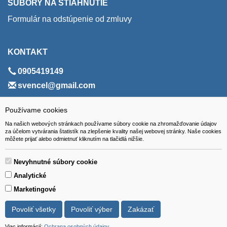
SÚBORY NA STIAHNUTIE
Formulár na odstúpenie od zmluvy
KONTAKT
0905419149
svencel@gmail.com
ADRESA
Používame cookies
Na našich webových stránkach používame súbory cookie na zhromažďovanie údajov
VEST - tech s.r.o.
za účelom vytvárania štatistík na zlepšenie kvality našej webovej stránky. Naše cookies
môžete prijať alebo odmietnuť kliknutím na tlačidlá nižšie.
Hviezdoslavova 280/6, 965 01 Žiar nad Hronom
Slovakia (Slovak Republic)
Nevyhnutné súbory cookie
Analytické
Marketingové
Povoliť všetky
Povoliť výber
Zakázať
Všetky ceny sú uvádzané vrátane DPH.
© 2018 GIBOX, s.r.o. • Generuje redakčný systém YGScms •
Viac informácií:
Ochrana osobných údajov