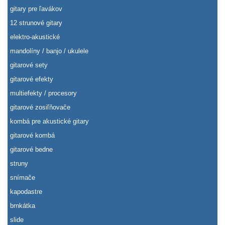
gitary pre ľavákov
12 strunové gitary
elektro-akustické
mandolíny / banjo / ukulele
gitarové sety
gitarové efekty
multiefekty / procesory
gitarové zosiľňovače
kombá pre akustické gitary
gitarové kombá
gitarové bedne
struny
snímače
kapodastre
brnkátka
slide