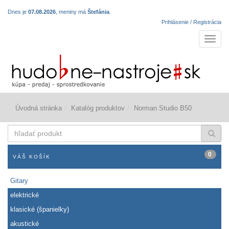
Dnes je
07.08.2026
, meniny má
Štefánia
.
Prihlásenie / Registrácia
Navigá
Úvodná stránka
Katalóg produktov
Norman Studio B50
hľadať
produkt
0
VÁŠ KOŠÍK
Gitary
elektrické
klasické (španielky)
akustické