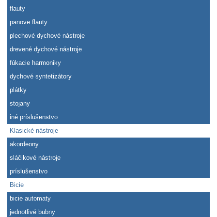
flauty
panove flauty
plechové dychové nástroje
drevené dychové nástroje
fúkacie harmoniky
dychové syntetizátory
plátky
stojany
iné príslušenstvo
Klasické nástroje
akordeony
sláčikové nástroje
príslušenstvo
Bicie
bicie automaty
jednotlivé bubny