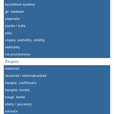
bezdrôtové systémy
git. hardware
prepínače
púzdra / kufre
pásy
stojany, podnožky, stoličky
elektrónky
iné príslušenstvo
Basgitary
elektrické
akustické / elektroakustické
basgitar. zosiľňovače
basigitar. kombá
basgit. bedne
efekty / procesory
snímače