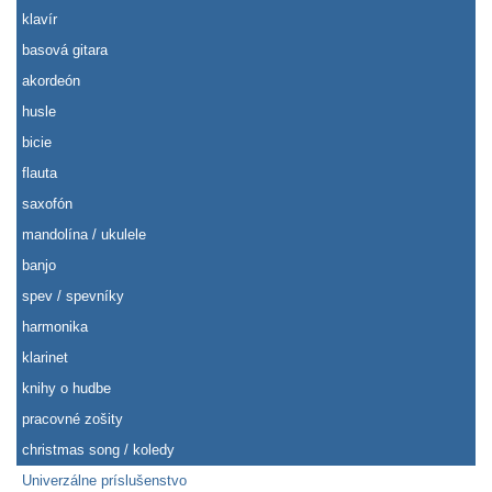
klavír
basová gitara
akordeón
husle
bicie
flauta
saxofón
mandolína / ukulele
banjo
spev / spevníky
harmonika
klarinet
knihy o hudbe
pracovné zošity
christmas song / koledy
Univerzálne príslušenstvo