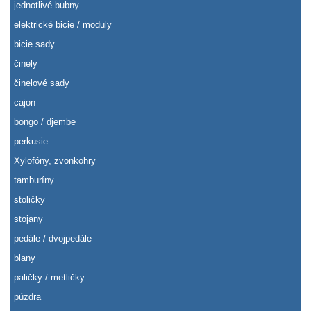
jednotlivé bubny
elektrické bicie / moduly
bicie sady
činely
činelové sady
cajon
bongo / djembe
perkusie
Xylofóny, zvonkohry
tamburíny
stoličky
stojany
pedále / dvojpedále
blany
paličky / metličky
púzdra