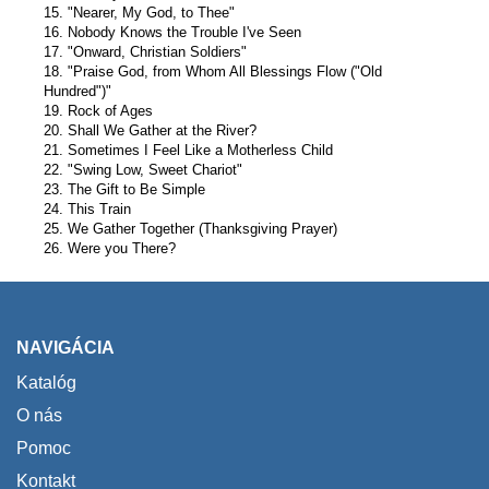
15. "Nearer, My God, to Thee"
16. Nobody Knows the Trouble I've Seen
17. "Onward, Christian Soldiers"
18. "Praise God, from Whom All Blessings Flow ("Old
Hundred")"
19. Rock of Ages
20. Shall We Gather at the River?
21. Sometimes I Feel Like a Motherless Child
22. "Swing Low, Sweet Chariot"
23. The Gift to Be Simple
24. This Train
25. We Gather Together (Thanksgiving Prayer)
26. Were you There?
NAVIGÁCIA
Katalóg
O nás
Pomoc
Kontakt