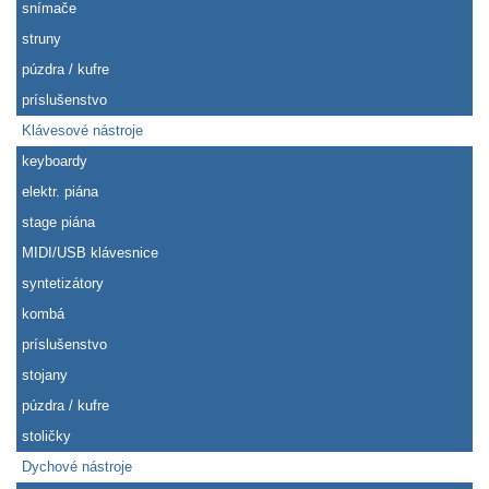
snímače
struny
púzdra / kufre
príslušenstvo
Klávesové nástroje
keyboardy
elektr. piána
stage piána
MIDI/USB klávesnice
syntetizátory
kombá
príslušenstvo
stojany
púzdra / kufre
stoličky
Dychové nástroje