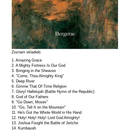
Zoznam skladieb:
1. Amazing Grace
2. A Mighty Fortress Is Our God
3. Bringing in the Sheaves
4. "Come, Thou Almighty King"
5. Deep River
6. Gimme That Ol'-Time Religion
7. Glory! Hallelujah (Battle Hymn of the Republic)
8. God of Our Fathers
9. "Go Down, Moses"
10. "Go, Tell It on the Mountain"
11. He's Got the Whole World in His Hand
12. Holy! Holy! Holy! Lord God Almighty!
13. Joshua Fought the Battle of Jericho
14. Kumbayah