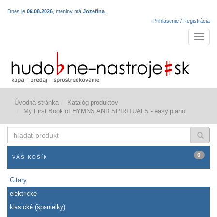
Dnes je
06.08.2026
, meniny má
Jozefína
.
Prihlásenie / Registrácia
Navigá
Úvodná stránka
Katalóg produktov
My First Book of HYMNS AND SPIRITUALS - easy piano
hľadať
produkt
0
VÁŠ KOŠÍK
Gitary
elektrické
klasické (španielky)