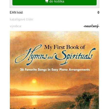
do košíka
EAN kód:
0
katalógové číslo:
výrobca:
-neurčený-