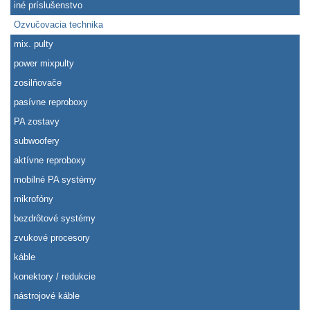
iné príslušenstvo
Ozvučovacia technika
mix. pulty
power mixpulty
zosilňovače
pasívne reproboxy
PA zostavy
subwoofery
aktívne reproboxy
mobilné PA systémy
mikrofóny
bezdrôtové systémy
zvukové procesory
káble
konektory / redukcie
nástrojové káble