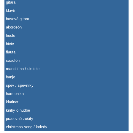
gitara
klavír
basová gitara
akordeón
husle
bicie
flauta
saxofón
mandolína / ukulele
banjo
spev / spevníky
harmonika
klarinet
knihy o hudbe
pracovné zošity
christmas song / koledy