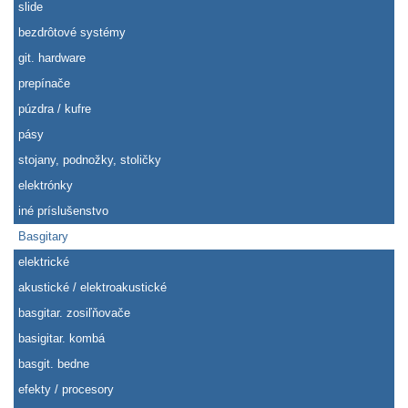
slide
bezdrôtové systémy
git. hardware
prepínače
púzdra / kufre
pásy
stojany, podnožky, stoličky
elektrónky
iné príslušenstvo
Basgitary
elektrické
akustické / elektroakustické
basgitar. zosiľňovače
basigitar. kombá
basgit. bedne
efekty / procesory