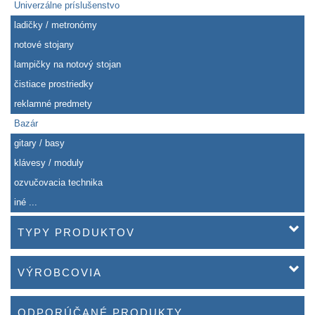
Univerzálne príslušenstvo
ladičky / metronómy
notové stojany
lampičky na notový stojan
čistiace prostriedky
reklamné predmety
Bazár
gitary / basy
klávesy / moduly
ozvučovacia technika
iné ...
TYPY PRODUKTOV
VÝROBCOVIA
ODPORÚČANÉ PRODUKTY