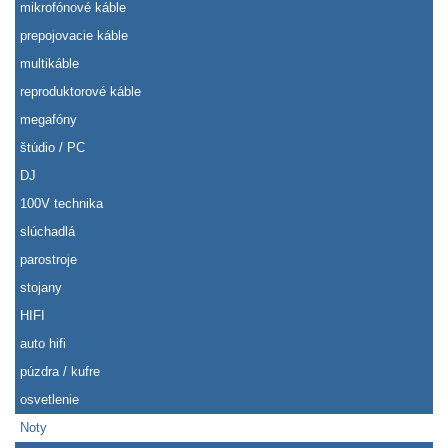
mikrofónové káble
prepojovacie káble
multikáble
reproduktorové káble
megafóny
štúdio / PC
DJ
100V technika
slúchadlá
parostroje
stojany
HIFI
auto hifi
púzdra / kufre
osvetlenie
Noty