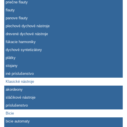
priečne flauty
flauty
panove flauty
plechové dychové nástroje
drevené dychové nástroje
fúkacie harmoniky
dychové syntetizátory
plátky
stojany
iné príslušenstvo
Klasické nástroje
akordeony
sláčikové nástroje
príslušenstvo
Bicie
bicie automaty