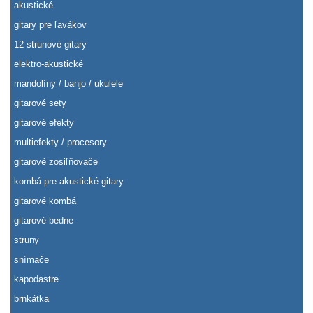
akustické
gitary pre ľavákov
12 strunové gitary
elektro-akustické
mandolíny / banjo / ukulele
gitarové sety
gitarové efekty
multiefekty / procesory
gitarové zosiľňovače
kombá pre akustické gitary
gitarové kombá
gitarové bedne
struny
snímače
kapodastre
brnkátka