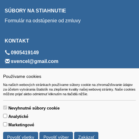
SÚBORY NA STIAHNUTIE
Formulár na odstúpenie od zmluvy
KONTAKT
0905419149
svencel@gmail.com
ADRESA
Používame cookies
Na našich webových stránkach používame súbory cookie na zhromažďovanie údajov
VEST - tech s.r.o.
za účelom vytvárania štatistík na zlepšenie kvality našej webovej stránky. Naše cookies
môžete prijať alebo odmietnuť kliknutím na tlačidlá nižšie.
Hviezdoslavova 280/6, 965 01 Žiar nad Hronom
Slovakia (Slovak Republic)
Nevyhnutné súbory cookie
Analytické
Marketingové
Povoliť všetky
Povoliť výber
Zakázať
Všetky ceny sú uvádzané vrátane DPH.